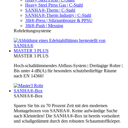
Heavy Steel Press Gas | C-Stahl
SANHA®-Therm | C-Stahl
SANHA®-Therm Industry | C-Stahl
3fit®-Press | Siliziumbronze & PPSU
3fit®-Push | Messing
Rohrleitungssysteme
MASTER 3 PLUS
MASTER 3 PLUS
Hoch-schalldämmendes Abfluss-System | Dreilagige Rohre |
Bis unter 4 dB(A) für besonders schutzbedürftige Räume
nach EN 14366!
SANHA®-Box
SANHA®-Box
Sparen Sie bis zu 70 Prozent Zeit mit den modernen
Montageboxen von SANHA®. Keine aufwändige Suche
nach Kleinteilen! Die SANHA®-Box ist bereits vorisoliert
und schallgedämmt durch den robusten Schaumstoffkörper.