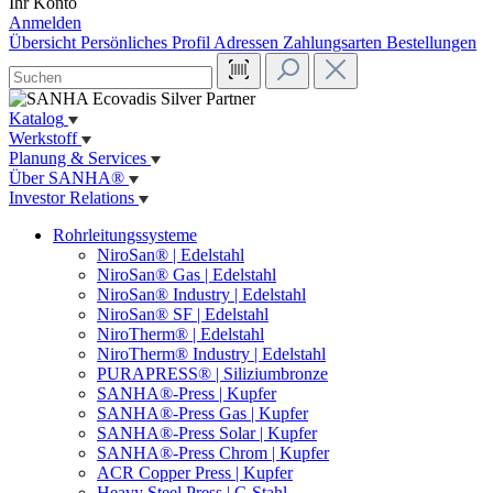
Ihr Konto
Anmelden
Übersicht
Persönliches Profil
Adressen
Zahlungsarten
Bestellungen
Katalog
Werkstoff
Planung & Services
Über SANHA®
Investor Relations
Rohrleitungssysteme
NiroSan® | Edelstahl
NiroSan® Gas | Edelstahl
NiroSan® Industry | Edelstahl
NiroSan® SF | Edelstahl
NiroTherm® | Edelstahl
NiroTherm® Industry | Edelstahl
PURAPRESS® | Siliziumbronze
SANHA®-Press | Kupfer
SANHA®-Press Gas | Kupfer
SANHA®-Press Solar | Kupfer
SANHA®-Press Chrom | Kupfer
ACR Copper Press | Kupfer
Heavy Steel Press | C-Stahl