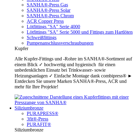
SANHA®-Press Gas
SANHA®-Press Solar
SANHA®-Press Chrom
ACR Copper Press
Lötfittings "SA" Serie 4000
Lötfittings "SA" Serie 5000 und Fittings zum Hartlöten
Schweißfittings
Pumpenanschlussverschraubungen
Kupfer
Alle Kupfer-Fittings und -Rohre im SANHA®-Sortiment auf
einem Blick ✓ hochwertig und hygienisch für einen
unbedenklichen Einsatz bei Trinkwasser- sowie
Heizungsanlagen ✓ Einfache Montage dank combipress® ►
Entdecken Sie unsere Marken SANHA®-Press, ACR und
mehr für Ihre Projekte!
Siliziumbronze
PURAPRESS®
3fit®-Press
PURAFIT®
Siliziumbronze