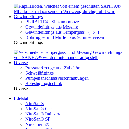
Gewindefittings
PURAFIT® | Siliziumbronze
Gewindefittings aus Messing
Gewindefittings aus Temperguss - (+S+)
Rohrnippel und Muffen aus Schmiedeeisen
Gewindefittings
Diverse
Presswerkzeuge und Zubehör
Schweißfittings
Pumpenanschlussverschraubungen
Befestigungstechnik
Diverse
Edelstahl
NiroSan®
NiroSan® Gas
NiroSan® Industry
NiroSan® SF
NiroTherm®