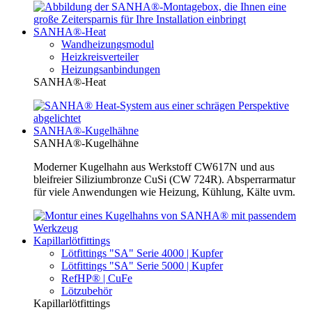
SANHA®-Heat
Wandheizungsmodul
Heizkreisverteiler
Heizungsanbindungen
SANHA®-Heat
SANHA®-Kugelhähne
SANHA®-Kugelhähne
Moderner Kugelhahn aus Werkstoff CW617N und aus
bleifreier Siliziumbronze CuSi (CW 724R). Absperrarmatur
für viele Anwendungen wie Heizung, Kühlung, Kälte uvm.
Kapillarlötfittings
Lötfittings "SA" Serie 4000 | Kupfer
Lötfittings "SA" Serie 5000 | Kupfer
RefHP® | CuFe
Lötzubehör
Kapillarlötfittings