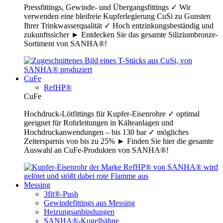
Pressfittings, Gewinde- und Übergangsfittings ✓ Wir
verwenden eine bleifreie Kupferlegierung CuSi zu Gunsten
Ihrer Trinkwasserqualität ✓ Hoch entzinkungsbeständig und
zukunftssicher ► Entdecken Sie das gesamte Siliziumbronze-
Sortiment von SANHA®!
CuFe
RefHP®
CuFe
Hochdruck-Lötfittings für Kupfer-Eisenrohre ✓ optimal
geeignet für Rohrleitungen in Kälteanlagen und
Hochdruckanwendungen – bis 130 bar ✓ mögliches
Zeitersparnis von bis zu 25% ► Finden Sie hier die gesamte
Auswahl an CuFe-Produkten von SANHA®!
Messing
3fit®-Push
Gewindefittings aus Messing
Heizungsanbindungen
SANHA®-Kugelhähne