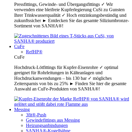
Pressfittings, Gewinde- und Übergangsfittings ✓ Wir
verwenden eine bleifreie Kupferlegierung CuSi zu Gunsten
Ihrer Trinkwasserqualität ✓ Hoch entzinkungsbeständig und
zukunftssicher ► Entdecken Sie das gesamte Siliziumbronze-
Sortiment von SANHA®!
CuFe
RefHP®
CuFe
Hochdruck-Lötfittings für Kupfer-Eisenrohre ✓ optimal
geeignet für Rohrleitungen in Kälteanlagen und
Hochdruckanwendungen – bis 130 bar ✓ mögliches
Zeitersparnis von bis zu 25% ► Finden Sie hier die gesamte
Auswahl an CuFe-Produkten von SANHA®!
Messing
3fit®-Push
Gewindefittings aus Messing
Heizungsanbindungen
SANHA®-Kugelhähne