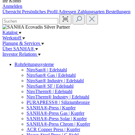
Ihr Konto
Anmelden
Übersicht
Persönliches Profil
Adressen
Zahlungsarten
Bestellungen
Katalog
Werkstoff
Planung & Services
Über SANHA®
Investor Relations
Rohrleitungssysteme
NiroSan® | Edelstahl
NiroSan® Gas | Edelstahl
NiroSan® Industry | Edelstahl
NiroSan® SF | Edelstahl
NiroTherm® | Edelstahl
NiroTherm® Industry | Edelstahl
PURAPRESS® | Siliziumbronze
SANHA®-Press | Kupfer
SANHA®-Press Gas | Kupfer
SANHA®-Press Solar | Kupfer
SANHA®-Press Chrom | Kupfer
ACR Copper Press | Kupfer
Heavy Steel Press | C-Stahl