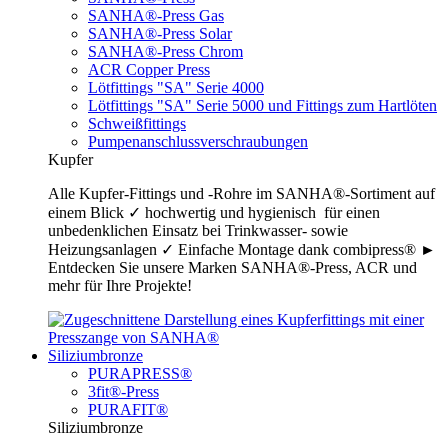
SANHA®-Press Gas
SANHA®-Press Solar
SANHA®-Press Chrom
ACR Copper Press
Lötfittings "SA" Serie 4000
Lötfittings "SA" Serie 5000 und Fittings zum Hartlöten
Schweißfittings
Pumpenanschlussverschraubungen
Kupfer
Alle Kupfer-Fittings und -Rohre im SANHA®-Sortiment auf
einem Blick ✓ hochwertig und hygienisch für einen
unbedenklichen Einsatz bei Trinkwasser- sowie
Heizungsanlagen ✓ Einfache Montage dank combipress® ►
Entdecken Sie unsere Marken SANHA®-Press, ACR und
mehr für Ihre Projekte!
Siliziumbronze
PURAPRESS®
3fit®-Press
PURAFIT®
Siliziumbronze