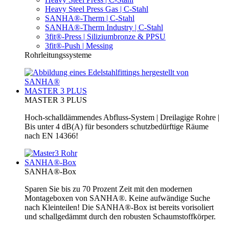
Heavy Steel Press Gas | C-Stahl
SANHA®-Therm | C-Stahl
SANHA®-Therm Industry | C-Stahl
3fit®-Press | Siliziumbronze & PPSU
3fit®-Push | Messing
Rohrleitungssysteme
MASTER 3 PLUS
MASTER 3 PLUS
Hoch-schalldämmendes Abfluss-System | Dreilagige Rohre |
Bis unter 4 dB(A) für besonders schutzbedürftige Räume
nach EN 14366!
SANHA®-Box
SANHA®-Box
Sparen Sie bis zu 70 Prozent Zeit mit den modernen
Montageboxen von SANHA®. Keine aufwändige Suche
nach Kleinteilen! Die SANHA®-Box ist bereits vorisoliert
und schallgedämmt durch den robusten Schaumstoffkörper.