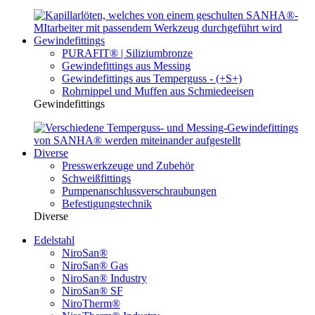
Gewindefittings
PURAFIT® | Siliziumbronze
Gewindefittings aus Messing
Gewindefittings aus Temperguss - (+S+)
Rohrnippel und Muffen aus Schmiedeeisen
Gewindefittings
Diverse
Presswerkzeuge und Zubehör
Schweißfittings
Pumpenanschlussverschraubungen
Befestigungstechnik
Diverse
Edelstahl
NiroSan®
NiroSan® Gas
NiroSan® Industry
NiroSan® SF
NiroTherm®