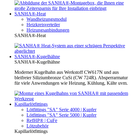
SANHA®-Heat
Wandheizungsmodul
Heizkreisverteiler
Heizungsanbindungen
SANHA®-Heat
SANHA®-Kugelhähne
SANHA®-Kugelhähne
Moderner Kugelhahn aus Werkstoff CW617N und aus
bleifreier Siliziumbronze CuSi (CW 724R). Absperrarmatur
für viele Anwendungen wie Heizung, Kühlung, Kälte uvm.
Kapillarlötfittings
Lötfittings "SA" Serie 4000 | Kupfer
Lötfittings "SA" Serie 5000 | Kupfer
RefHP® | CuFe
Lötzubehör
Kapillarlötfittings