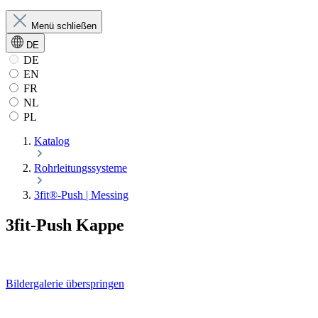
Menü schließen
DE
DE
EN
FR
NL
PL
Katalog
Rohrleitungssysteme
3fit®-Push | Messing
3fit-Push Kappe
Bildergalerie überspringen