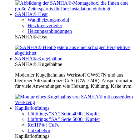
SANHA®-Heat
Wandheizungsmodul
Heizkreisverteiler
Heizungsanbindungen
SANHA®-Heat
SANHA®-Kugelhähne
SANHA®-Kugelhähne
Moderner Kugelhahn aus Werkstoff CW617N und aus
bleifreier Siliziumbronze CuSi (CW 724R). Absperrarmatur
für viele Anwendungen wie Heizung, Kühlung, Kälte uvm.
Kapillarlötfittings
Lötfittings "SA" Serie 4000 | Kupfer
Lötfittings "SA" Serie 5000 | Kupfer
RefHP® | CuFe
Lötzubehör
Kapillarlötfittings