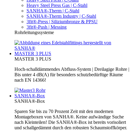
Heavy Steel Press Gas | C-Stahl
SANHA®-Therm | C-Stahl
SANHA®-Therm Industry | C-Stahl
3fit®-Press | Siliziumbronze & PPSU
3fit®-Push | Messing
Rohrleitungssysteme
MASTER 3 PLUS
MASTER 3 PLUS
Hoch-schalldämmendes Abfluss-System | Dreilagige Rohre |
Bis unter 4 dB(A) für besonders schutzbedürftige Räume
nach EN 14366!
SANHA®-Box
SANHA®-Box
Sparen Sie bis zu 70 Prozent Zeit mit den modernen
Montageboxen von SANHA®. Keine aufwändige Suche
nach Kleinteilen! Die SANHA®-Box ist bereits vorisoliert
und schallgedämmt durch den robusten Schaumstoffkörper.