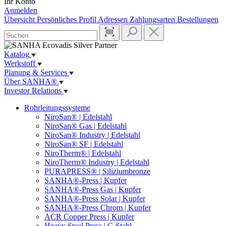
Ihr Konto
Anmelden
Übersicht
Persönliches Profil
Adressen
Zahlungsarten
Bestellungen
Katalog
Werkstoff
Planung & Services
Über SANHA®
Investor Relations
Rohrleitungssysteme
NiroSan® | Edelstahl
NiroSan® Gas | Edelstahl
NiroSan® Industry | Edelstahl
NiroSan® SF | Edelstahl
NiroTherm® | Edelstahl
NiroTherm® Industry | Edelstahl
PURAPRESS® | Siliziumbronze
SANHA®-Press | Kupfer
SANHA®-Press Gas | Kupfer
SANHA®-Press Solar | Kupfer
SANHA®-Press Chrom | Kupfer
ACR Copper Press | Kupfer
Heavy Steel Press | C-Stahl