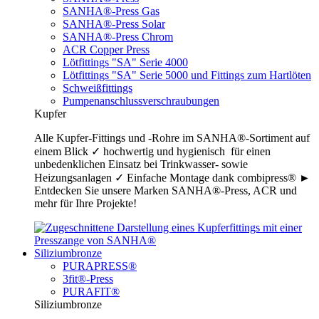
SANHA®-Press Gas
SANHA®-Press Solar
SANHA®-Press Chrom
ACR Copper Press
Lötfittings "SA" Serie 4000
Lötfittings "SA" Serie 5000 und Fittings zum Hartlöten
Schweißfittings
Pumpenanschlussverschraubungen
Kupfer
Alle Kupfer-Fittings und -Rohre im SANHA®-Sortiment auf
einem Blick ✓ hochwertig und hygienisch für einen
unbedenklichen Einsatz bei Trinkwasser- sowie
Heizungsanlagen ✓ Einfache Montage dank combipress® ►
Entdecken Sie unsere Marken SANHA®-Press, ACR und
mehr für Ihre Projekte!
Siliziumbronze
PURAPRESS®
3fit®-Press
PURAFIT®
Siliziumbronze