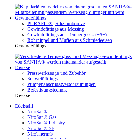
Gewindefittings
PURAFIT® | Siliziumbronze
Gewindefittings aus Messing
Gewindefittings aus Temperguss - (+S+)
Rohrnippel und Muffen aus Schmiedeeisen
Gewindefittings
Diverse
Presswerkzeuge und Zubehör
Schweißfittings
Pumpenanschlussverschraubungen
Befestigungstechnik
Diverse
Edelstahl
NiroSan®
NiroSan® Gas
NiroSan® Industry
NiroSan® SF
NiroTherm®