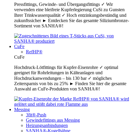
Pressfittings, Gewinde- und Übergangsfittings ✓ Wir
verwenden eine bleifreie Kupferlegierung CuSi zu Gunsten
Ihrer Trinkwasserqualität ✓ Hoch entzinkungsbeständig und
zukunftssicher ► Entdecken Sie das gesamte Siliziumbronze-
Sortiment von SANHA®!
CuFe
RefHP®
CuFe
Hochdruck-Lötfittings für Kupfer-Eisenrohre ✓ optimal
geeignet für Rohrleitungen in Kälteanlagen und
Hochdruckanwendungen – bis 130 bar ✓ mögliches
Zeitersparnis von bis zu 25% ► Finden Sie hier die gesamte
Auswahl an CuFe-Produkten von SANHA®!
Messing
3fit®-Push
Gewindefittings aus Messing
Heizungsanbindungen
SANHA®-Kugelhähne