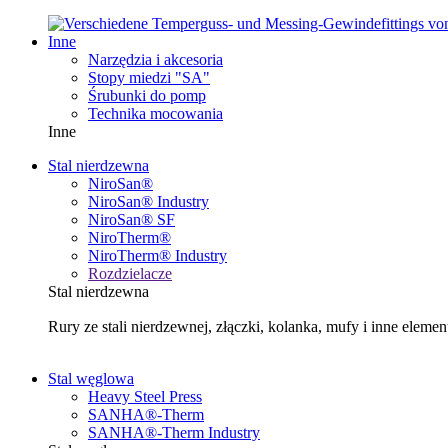
Inne
Narzędzia i akcesoria
Stopy miedzi "SA"
Śrubunki do pomp
Technika mocowania
Inne
Stal nierdzewna
NiroSan®
NiroSan® Industry
NiroSan® SF
NiroTherm®
NiroTherm® Industry
Rozdzielacze
Stal nierdzewna
Rury ze stali nierdzewnej, złączki, kolanka, mufy i inne e
Stal węglowa
Heavy Steel Press
SANHA®-Therm
SANHA®-Therm Industry