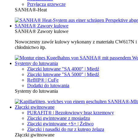
Przyłącza grzewcze
SANHA®-Heat
SANHA® Zawory kulowe
SANHA® Zawory kulowe
Nowoczesny zawór kulowy wykonany z materiału CW617N i be
chłodnictwo itp.
Systemy do lutowania
Złączki lutowane "SA 4000" | Miedź
Złączki lutowane "SA 5000" | Miedź
RefHP® | CuFe
Dodatki do lutowania
Systemy do lutowania
Złączki gwitnowane
PURAFIT® | Bezołowiowy brąz krzemowy
Złączki gwintowane z mosiądzu
Złączki gwintowane +S+ | Żeliwo
Złączki i nasadki do rur z kutego żelaza
Złączki gwitnowane