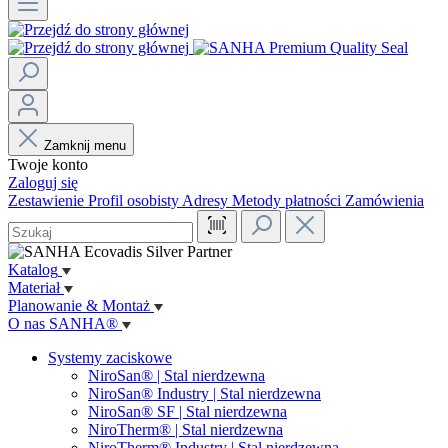
Zamknij menu
Twoje konto
Zaloguj się
Zestawienie
Profil osobisty
Adresy
Metody płatności
Zamówienia
Katalog
Materiał
Planowanie & Montaż
O nas SANHA®
Systemy zaciskowe
NiroSan® | Stal nierdzewna
NiroSan® Industry | Stal nierdzewna
NiroSan® SF | Stal nierdzewna
NiroTherm® | Stal nierdzewna
NiroTherm® Industry | Stal nierdzewna