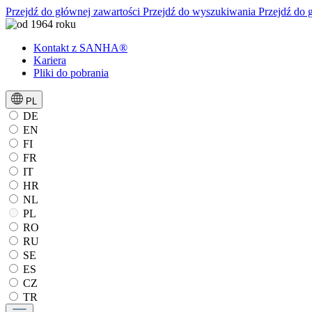
Przejdź do głównej zawartości
Przejdź do wyszukiwania
Przejdź do 
Kontakt z SANHA®
Kariera
Pliki do pobrania
PL
DE
EN
FI
FR
IT
HR
NL
PL
RO
RU
SE
ES
CZ
TR