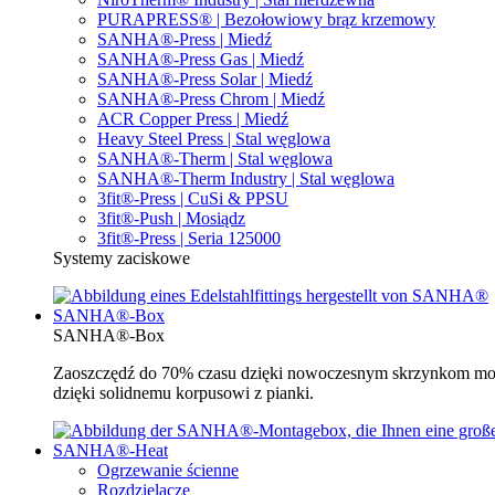
PURAPRESS® | Bezołowiowy brąz krzemowy
SANHA®-Press | Miedź
SANHA®-Press Gas | Miedź
SANHA®-Press Solar | Miedź
SANHA®-Press Chrom | Miedź
ACR Copper Press | Miedź
Heavy Steel Press | Stal węglowa
SANHA®-Therm | Stal węglowa
SANHA®-Therm Industry | Stal węglowa
3fit®-Press | CuSi & PPSU
3fit®-Push | Mosiądz
3fit®-Press | Seria 125000
Systemy zaciskowe
SANHA®-Box
SANHA®-Box
Zaoszczędź do 70% czasu dzięki nowoczesnym skrzynkom mo
dzięki solidnemu korpusowi z pianki.
SANHA®-Heat
Ogrzewanie ścienne
Rozdzielacze