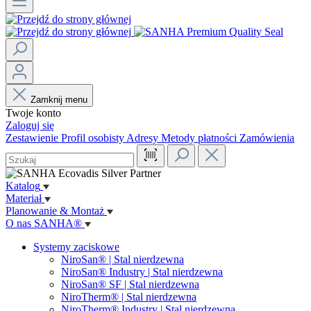
Zamknij menu
Twoje konto
Zaloguj się
Zestawienie
Profil osobisty
Adresy
Metody płatności
Zamówienia
Katalog
Materiał
Planowanie & Montaż
O nas SANHA®
Systemy zaciskowe
NiroSan® | Stal nierdzewna
NiroSan® Industry | Stal nierdzewna
NiroSan® SF | Stal nierdzewna
NiroTherm® | Stal nierdzewna
NiroTherm® Industry | Stal nierdzewna