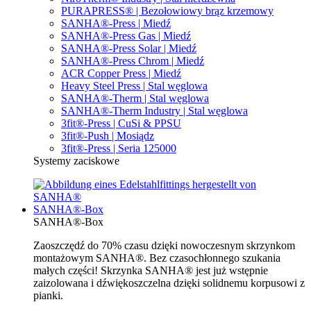
PURAPRESS® | Bezołowiowy brąz krzemowy
SANHA®-Press | Miedź
SANHA®-Press Gas | Miedź
SANHA®-Press Solar | Miedź
SANHA®-Press Chrom | Miedź
ACR Copper Press | Miedź
Heavy Steel Press | Stal węglowa
SANHA®-Therm | Stal węglowa
SANHA®-Therm Industry | Stal węglowa
3fit®-Press | CuSi & PPSU
3fit®-Push | Mosiądz
3fit®-Press | Seria 125000
Systemy zaciskowe
SANHA®-Box
SANHA®-Box
Zaoszczędź do 70% czasu dzięki nowoczesnym skrzynkom
montażowym SANHA®. Bez czasochłonnego szukania
małych części! Skrzynka SANHA® jest już wstępnie
zaizolowana i dźwiękoszczelna dzięki solidnemu korpusowi z
pianki.