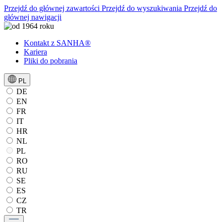
Przejdź do głównej zawartości
Przejdź do wyszukiwania
Przejdź do
głównej nawigacji
Kontakt z SANHA®
Kariera
Pliki do pobrania
PL
DE
EN
FR
IT
HR
NL
PL
RO
RU
SE
ES
CZ
TR