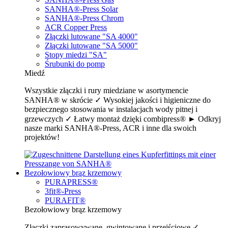
SANHA®-Press Solar
SANHA®-Press Chrom
ACR Copper Press
Złączki lutowane "SA 4000"
Złączki lutowane "SA 5000"
Stopy miedzi "SA"
Śrubunki do pomp
Miedź
Wszystkie złączki i rury miedziane w asortymencie
SANHA® w skrócie ✓ Wysokiej jakości i higieniczne do
bezpiecznego stosowania w instalacjach wody pitnej i
grzewczych ✓ Łatwy montaż dzięki combipress® ► Odkryj
nasze marki SANHA®-Press, ACR i inne dla swoich
projektów!
Bezołowiowy brąz krzemowy
PURAPRESS®
3fit®-Press
PURAFIT®
Bezołowiowy brąz krzemowy
Złączki zaprasowywane, gwintowane i przejściowe ✓