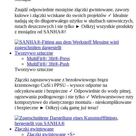
Znajdź odpowiednie mosiężne złączki gwintowane, zawory
kulowe i złączki wciskane do swoich projektów ✓ Idealnie
nadają się do długotrwałego użytku w służbach ratowniczych,
rurach deszczowych i nie tylko ► Odkryj wszystkie produkty
z mosiądzu od SANHA®!
Tworzywo sztuczne
MultiFit®/ 3fit®-Press
MultiFit®/ 3fit®-Push
Tworzywo sztuczne
Złączki zaprasowywane z bezołowiowego brązu
krzemowego CuSi i PPSU - wysoce odporne na
odcynkowanie i bezpieczne ✓ Odpowiednie do wody pitnej,
ogrzewania podłogowego i nie tylko ✓ Wielowarstwowe rury
kompozytowe do elastycznego montażu - nieskomplikowane
i bezpieczne ► Odkryj całą gamę już teraz!
Złączki gwintowane
Złączki gwintowane +S+