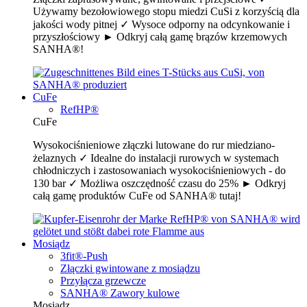
Używamy bezołowiowego stopu miedzi CuSi z korzyścią dla
jakości wody pitnej ✓ Wysoce odporny na odcynkowanie i
przyszłościowy ► Odkryj całą gamę brązów krzemowych
SANHA®!
CuFe
RefHP®
CuFe
Wysokociśnieniowe złączki lutowane do rur miedziano-
żelaznych ✓ Idealne do instalacji rurowych w systemach
chłodniczych i zastosowaniach wysokociśnieniowych - do
130 bar ✓ Możliwa oszczędność czasu do 25% ► Odkryj
całą gamę produktów CuFe od SANHA® tutaj!
Mosiądz
3fit®-Push
Złączki gwintowane z mosiądzu
Przyłącza grzewcze
SANHA® Zawory kulowe
Mosiądz