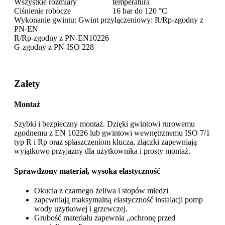
Wszystkie rozmiary
temperatura
Ciśnienie robocze
16 bar do 120 °C
Wykonanie gwintu: Gwint przyłączeniowy: R/Rp-zgodny z
PN-EN
R/Rp-zgodny z PN-EN10226
G-zgodny z PN-ISO 228
Zalety
Montaż
Szybki i bezpieczny montaż. Dzięki gwintowi rurowemu
zgodnemu z EN 10226 lub gwintowi wewnętrznemu ISO 7/1
typ R i Rp oraz spłaszczeniom klucza, złączki zapewniają
wyjątkowo przyjazny dla użytkownika i prosty montaż.
Sprawdzony materiał, wysoka elastyczność
Okucia z czarnego żeliwa i stopów miedzi
zapewniają maksymalną elastyczność instalacji pomp
wody użytkowej i grzewczej.
Grubość materiału zapewnia „ochronę przed