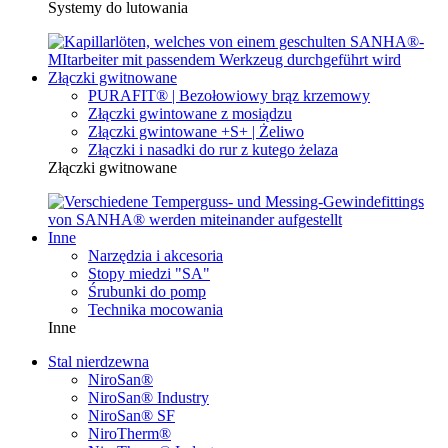
Systemy do lutowania
Złączki gwitnowane
PURAFIT® | Bezołowiowy brąz krzemowy
Złączki gwintowane z mosiądzu
Złączki gwintowane +S+ | Żeliwo
Złączki i nasadki do rur z kutego żelaza
Złączki gwitnowane
Inne
Narzędzia i akcesoria
Stopy miedzi "SA"
Śrubunki do pomp
Technika mocowania
Inne
Stal nierdzewna
NiroSan®
NiroSan® Industry
NiroSan® SF
NiroTherm®