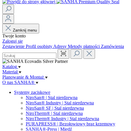
Zamknij menu
Twoje konto
Zaloguj się
Zestawienie
Profil osobisty
Adresy
Metody płatności
Zamówienia
Katalog
Materiał
Planowanie & Montaż
O nas SANHA®
Systemy zaciskowe
NiroSan® | Stal nierdzewna
NiroSan® Industry | Stal nierdzewna
NiroSan® SF | Stal nierdzewna
NiroTherm® | Stal nierdzewna
NiroTherm® Industry | Stal nierdzewna
PURAPRESS® | Bezołowiowy brąz krzemowy
SANHA®-Press | Miedź