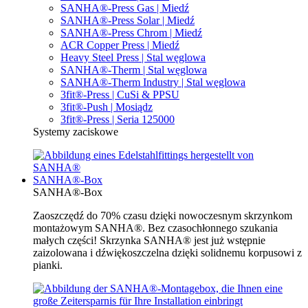
SANHA®-Press Gas | Miedź
SANHA®-Press Solar | Miedź
SANHA®-Press Chrom | Miedź
ACR Copper Press | Miedź
Heavy Steel Press | Stal węglowa
SANHA®-Therm | Stal węglowa
SANHA®-Therm Industry | Stal węglowa
3fit®-Press | CuSi & PPSU
3fit®-Push | Mosiądz
3fit®-Press | Seria 125000
Systemy zaciskowe
SANHA®-Box
SANHA®-Box
Zaoszczędź do 70% czasu dzięki nowoczesnym skrzynkom
montażowym SANHA®. Bez czasochłonnego szukania
małych części! Skrzynka SANHA® jest już wstępnie
zaizolowana i dźwiękoszczelna dzięki solidnemu korpusowi z
pianki.