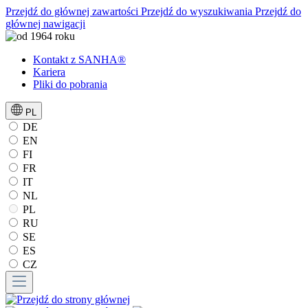
Przejdź do głównej zawartości
Przejdź do wyszukiwania
Przejdź do
głównej nawigacji
Kontakt z SANHA®
Kariera
Pliki do pobrania
PL
DE
EN
FI
FR
IT
NL
PL
RU
SE
ES
CZ