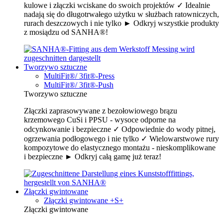
kulowe i złączki wciskane do swoich projektów ✓ Idealnie
nadają się do długotrwałego użytku w służbach ratowniczych,
rurach deszczowych i nie tylko ► Odkryj wszystkie produkty
z mosiądzu od SANHA®!
Tworzywo sztuczne
MultiFit®/ 3fit®-Press
MultiFit®/ 3fit®-Push
Tworzywo sztuczne
Złączki zaprasowywane z bezołowiowego brązu
krzemowego CuSi i PPSU - wysoce odporne na
odcynkowanie i bezpieczne ✓ Odpowiednie do wody pitnej,
ogrzewania podłogowego i nie tylko ✓ Wielowarstwowe rury
kompozytowe do elastycznego montażu - nieskomplikowane
i bezpieczne ► Odkryj całą gamę już teraz!
Złączki gwintowane
Złączki gwintowane +S+
Złączki gwintowane