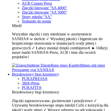
ACR Copper Press
Złączki lutowane "SA 4000"
Złączki lutowane "SA 5000"
Stopy miedzi "SA"
Śrubunki do pomp
Miedź
Wszystkie złączki i rury miedziane w asortymencie
SANHA® w skrócie ✓ Wysokiej jakości i higieniczne do
bezpiecznego stosowania w instalacjach wody pitnej i
grzewczych ✓ Łatwy montaż dzięki combipress® ► Odkryj
nasze marki SANHA®-Press, ACR i inne dla swoich
projektów!
Bezołowiowy brąz krzemowy
PURAPRESS®
3fit®-Press
PURAFIT®
Bezołowiowy brąz krzemowy
Złączki zaprasowywane, gwintowane i przejściowe ✓
Używamy bezołowiowego stopu miedzi CuSi z korzyścią dla
jakości wody pitnej ✓ Wysoce odporny na odcynkowanie i