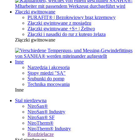
Złączki gwitnowane
PURAFIT® | Bezołowiowy brąz krzemowy
Złączki gwintowane z mosiądzu
Złączki gwintowane +S+ | Żeliwo
Złączki i nasadki do rur z kutego żelaza
Złączki gwitnowane
Inne
Narzędzia i akcesoria
Stopy miedzi "SA"
Śrubunki do pomp
Technika mocowania
Inne
Stal nierdzewna
NiroSan®
NiroSan® Industry
NiroSan® SF
NiroTherm®
NiroTherm® Industry
Rozdzielacze
Stal nierdzewna