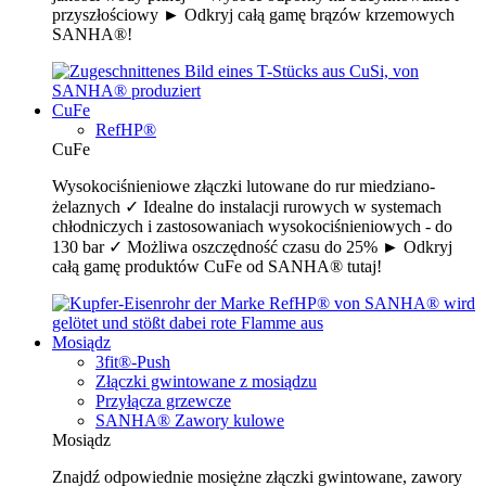
przyszłościowy ► Odkryj całą gamę brązów krzemowych
SANHA®!
CuFe
RefHP®
CuFe
Wysokociśnieniowe złączki lutowane do rur miedziano-
żelaznych ✓ Idealne do instalacji rurowych w systemach
chłodniczych i zastosowaniach wysokociśnieniowych - do
130 bar ✓ Możliwa oszczędność czasu do 25% ► Odkryj
całą gamę produktów CuFe od SANHA® tutaj!
Mosiądz
3fit®-Push
Złączki gwintowane z mosiądzu
Przyłącza grzewcze
SANHA® Zawory kulowe
Mosiądz
Znajdź odpowiednie mosiężne złączki gwintowane, zawory