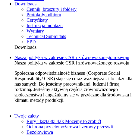
Downloads
Cennik, broszury i foldery
Protokoły odbioru
Certyfikaty
Instrukcja montażu
Wymiary
Technical Submittals
EPD
Downloads
Nasza polityka w zakresie CSR i zrównoważonego rozwoju
Nasza polityka w zakresie CSR i zrównoważonego rozwoju
Społeczna odpowiedzialność biznesu (Corporate Social
Responsibility/ CSR) staje się coraz ważniejsza - i to także dla
nas samych. Bo jesteśmy pracownikami, ludźmi i firmą
rodzinną. Jesteśmy aktywną częścią zrównoważonego
społeczeństwa i angażujemy się w przyjazne dla środowiska i
klimatu metody produkcji.
Twoje zalety
Rury i kształtki 4.0: Możemy to zrobić!
Ochrona przeciwpożarowa i zerowy prześwit
Bezołowiowa