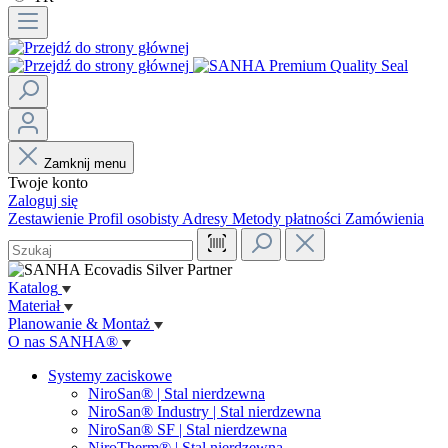
Zamknij menu
Twoje konto
Zaloguj się
Zestawienie
Profil osobisty
Adresy
Metody płatności
Zamówienia
Katalog
Materiał
Planowanie & Montaż
O nas SANHA®
Systemy zaciskowe
NiroSan® | Stal nierdzewna
NiroSan® Industry | Stal nierdzewna
NiroSan® SF | Stal nierdzewna
NiroTherm® | Stal nierdzewna