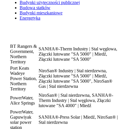
Budynki użyteczności publicznej
Budowa statków
Budynki mieszkaniowe
Energetyka
BT Rangers &
SANHA®-Therm Industry | Stal węglowa,
Government,
Złączki lutowane "SA 5000" | Miedź,
Northern
Złączki lutowane "SA 5000"
Territory
Port Keats
NiroSan® Industry | Stal nierdzewna,
Wadeye
Złączki lutowane "SA 5000" | Miedź,
Power Station,
Złączki lutowane "SA 5000", NiroSan®
Northern
Gas | Stal nierdzewna
Territory
NiroSan® | Stal nierdzewna, SANHA®-
PowerWater,
Therm Industry | Stal węglowa, Złączki
Alice Springs
lutowane "SA 4000" | Miedź
PowerWater,
Gapuwiyak
SANHA®-Press Solar | Miedź, NiroSan® |
solar power
Stal nierdzewna
station