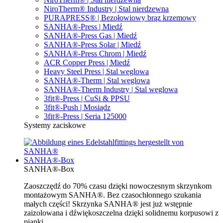
NiroTherm® Industry | Stal nierdzewna
PURAPRESS® | Bezołowiowy brąz krzemowy
SANHA®-Press | Miedź
SANHA®-Press Gas | Miedź
SANHA®-Press Solar | Miedź
SANHA®-Press Chrom | Miedź
ACR Copper Press | Miedź
Heavy Steel Press | Stal węglowa
SANHA®-Therm | Stal węglowa
SANHA®-Therm Industry | Stal węglowa
3fit®-Press | CuSi & PPSU
3fit®-Push | Mosiądz
3fit®-Press | Seria 125000
Systemy zaciskowe
SANHA®-Box
SANHA®-Box
Zaoszczędź do 70% czasu dzięki nowoczesnym skrzynkom
montażowym SANHA®. Bez czasochłonnego szukania
małych części! Skrzynka SANHA® jest już wstępnie
zaizolowana i dźwiękoszczelna dzięki solidnemu korpusowi z
pianki.