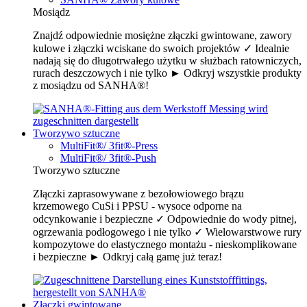
Mosiądz
Znajdź odpowiednie mosiężne złączki gwintowane, zawory
kulowe i złączki wciskane do swoich projektów ✓ Idealnie
nadają się do długotrwałego użytku w służbach ratowniczych,
rurach deszczowych i nie tylko ► Odkryj wszystkie produkty
z mosiądzu od SANHA®!
Tworzywo sztuczne
MultiFit®/ 3fit®-Press
MultiFit®/ 3fit®-Push
Tworzywo sztuczne
Złączki zaprasowywane z bezołowiowego brązu
krzemowego CuSi i PPSU - wysoce odporne na
odcynkowanie i bezpieczne ✓ Odpowiednie do wody pitnej,
ogrzewania podłogowego i nie tylko ✓ Wielowarstwowe rury
kompozytowe do elastycznego montażu - nieskomplikowane
i bezpieczne ► Odkryj całą gamę już teraz!
Złączki gwintowane