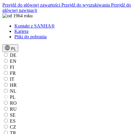
Przejdź do głównej zawartości
Przejdź do wyszukiwania
Przejdź do
głównej nawigacji
Kontakt z SANHA®
Kariera
Pliki do pobrania
PL
DE
EN
FI
FR
IT
HR
NL
PL
RO
RU
SE
ES
CZ
TR