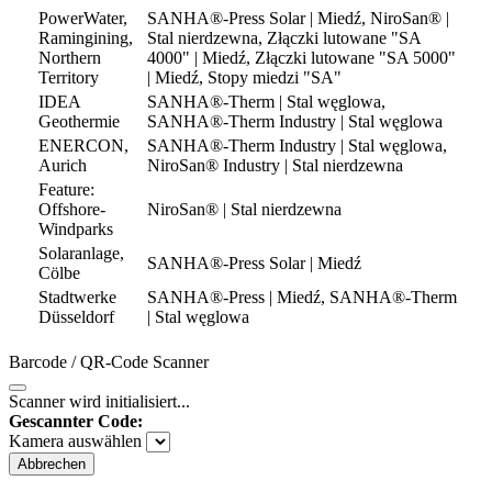
PowerWater,
SANHA®-Press Solar | Miedź, NiroSan® |
Ramingining,
Stal nierdzewna, Złączki lutowane "SA
Northern
4000" | Miedź, Złączki lutowane "SA 5000"
Territory
| Miedź, Stopy miedzi "SA"
IDEA
SANHA®-Therm | Stal węglowa,
Geothermie
SANHA®-Therm Industry | Stal węglowa
ENERCON,
SANHA®-Therm Industry | Stal węglowa,
Aurich
NiroSan® Industry | Stal nierdzewna
Feature:
Offshore-
NiroSan® | Stal nierdzewna
Windparks
Solaranlage,
SANHA®-Press Solar | Miedź
Cölbe
Stadtwerke
SANHA®-Press | Miedź, SANHA®-Therm
Düsseldorf
| Stal węglowa
Barcode / QR-Code Scanner
Scanner wird initialisiert...
Gescannter Code:
Kamera auswählen
Abbrechen