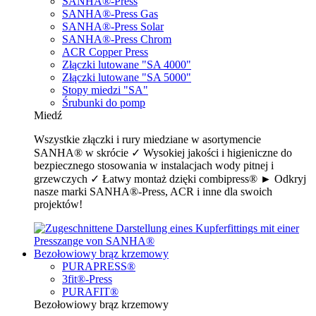
SANHA®-Press
SANHA®-Press Gas
SANHA®-Press Solar
SANHA®-Press Chrom
ACR Copper Press
Złączki lutowane "SA 4000"
Złączki lutowane "SA 5000"
Stopy miedzi "SA"
Śrubunki do pomp
Miedź
Wszystkie złączki i rury miedziane w asortymencie
SANHA® w skrócie ✓ Wysokiej jakości i higieniczne do
bezpiecznego stosowania w instalacjach wody pitnej i
grzewczych ✓ Łatwy montaż dzięki combipress® ► Odkryj
nasze marki SANHA®-Press, ACR i inne dla swoich
projektów!
Bezołowiowy brąz krzemowy
PURAPRESS®
3fit®-Press
PURAFIT®
Bezołowiowy brąz krzemowy