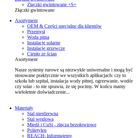
Złączki gwintowane +S+
Złączki gwintowane
Asortyment
OEM & Części specjalne dla klientów
Przemysł
Woda pitna
Instalacje solarne
Instalacje grzewcze
Ciepło ze ścian
Asortyment
Nasze systemy rurowe są niezwykle uniwersalne i mogą być
stosowane praktycznie we wszystkich aplikacjach: czy to
szkoła lub szpital, instalacja wody pitnej, ogrzewanie, wodór
czy solar - to nie sprawia, że się pocimy. W końcu mamy
wieloletnie doświadczenie...
Materiały
Stal nierdzewna
Stal węglowa
Miedź i CuSi - złącza bezołowiowe
Polietylen
REACH: Informujemy