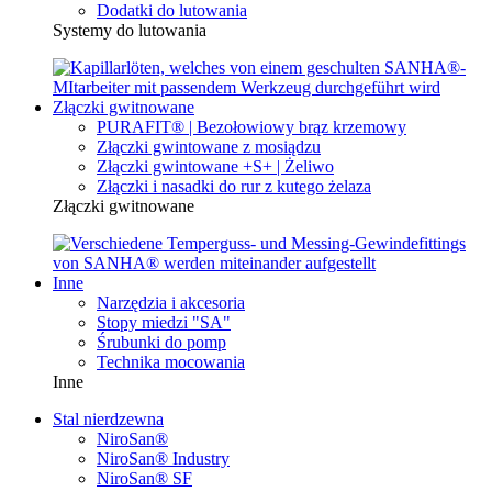
Dodatki do lutowania
Systemy do lutowania
Złączki gwitnowane
PURAFIT® | Bezołowiowy brąz krzemowy
Złączki gwintowane z mosiądzu
Złączki gwintowane +S+ | Żeliwo
Złączki i nasadki do rur z kutego żelaza
Złączki gwitnowane
Inne
Narzędzia i akcesoria
Stopy miedzi "SA"
Śrubunki do pomp
Technika mocowania
Inne
Stal nierdzewna
NiroSan®
NiroSan® Industry
NiroSan® SF