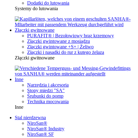
Dodatki do lutowania
Systemy do lutowania
Złączki gwitnowane
PURAFIT® | Bezołowiowy brąz krzemowy
Złączki gwintowane z mosiądzu
Złączki gwintowane +S+ | Żeliwo
Złączki i nasadki do rur z kutego żelaza
Złączki gwitnowane
Inne
Narzędzia i akcesoria
Stopy miedzi "SA"
Śrubunki do pomp
Technika mocowania
Inne
Stal nierdzewna
NiroSan®
NiroSan® Industry
NiroSan® SF