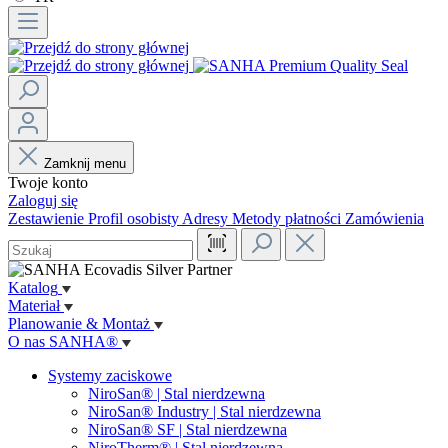
Zamknij menu
Twoje konto
Zaloguj się
Zestawienie
Profil osobisty
Adresy
Metody płatności
Zamówienia
Katalog
Materiał
Planowanie & Montaż
O nas SANHA®
Systemy zaciskowe
NiroSan® | Stal nierdzewna
NiroSan® Industry | Stal nierdzewna
NiroSan® SF | Stal nierdzewna
NiroTherm® | Stal nierdzewna