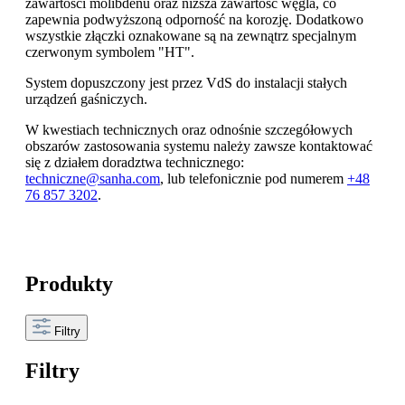
zawartości molibdenu oraz niższa zawartość węgla, co
zapewnia podwyższoną odporność na korozję. Dodatkowo
wszystkie złączki oznakowane są na zewnątrz specjalnym
czerwonym symbolem "HT".
System dopuszczony jest przez VdS do instalacji stałych
urządzeń gaśniczych.
W kwestiach technicznych oraz odnośnie szczegółowych
obszarów zastosowania systemu należy zawsze kontaktować
się z działem doradztwa technicznego:
techniczne@sanha.com
, lub telefonicznie pod numerem
+48
76 857 3202
.
Produkty
Filtry
Filtry