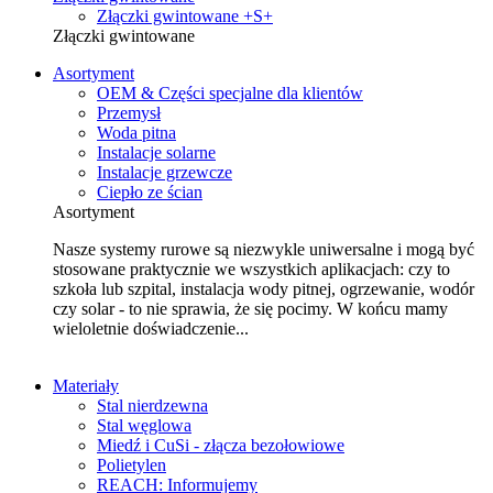
Złączki gwintowane +S+
Złączki gwintowane
Asortyment
OEM & Części specjalne dla klientów
Przemysł
Woda pitna
Instalacje solarne
Instalacje grzewcze
Ciepło ze ścian
Asortyment
Nasze systemy rurowe są niezwykle uniwersalne i mogą być
stosowane praktycznie we wszystkich aplikacjach: czy to
szkoła lub szpital, instalacja wody pitnej, ogrzewanie, wodór
czy solar - to nie sprawia, że się pocimy. W końcu mamy
wieloletnie doświadczenie...
Materiały
Stal nierdzewna
Stal węglowa
Miedź i CuSi - złącza bezołowiowe
Polietylen
REACH: Informujemy