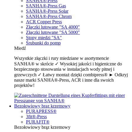
SANHA®-Press
SANHA®-Press Gas
SANHA®-Press Solar
SANHA®-Press Chrom
ACR Copper Press
Złączki lutowane "SA 4000"
Złączki lutowane "SA 5000"
Stopy miedzi "SA"
Śrubunki do pomp
Miedź
Wszystkie złączki i rury miedziane w asortymencie
SANHA® w skrócie ✓ Wysokiej jakości i higieniczne do
bezpiecznego stosowania w instalacjach wody pitnej i
grzewczych ✓ Łatwy montaż dzięki combipress® ► Odkryj
nasze marki SANHA®-Press, ACR i inne dla swoich
projektów!
Bezołowiowy brąz krzemowy
PURAPRESS®
3fit®-Press
PURAFIT®
Bezołowiowy brąz krzemowy