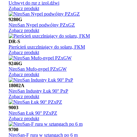
Uchwyt do rur z izol.dźwi
Zobacz produkt
9280G
NiroSan Nypel podwójny PZxGZ
Zobacz produkt
DR-S
Pierścień uszczlniający do solaru, FKM
Zobacz produkt
9246G
NiroSan Mufo-nypel PZxGW
Zobacz produkt
18002A
NiroSan Industry Łuk 90° PxP
Zobacz produkt
9003
NiroSan Łuk 90° PZxPZ
Zobacz produkt
9700
NiroSan-F rura w sztangach po 6 m