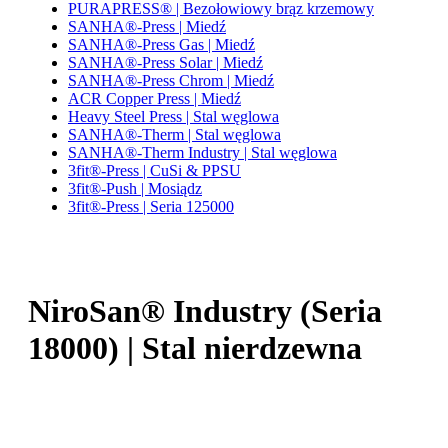
PURAPRESS® | Bezołowiowy brąz krzemowy
SANHA®-Press | Miedź
SANHA®-Press Gas | Miedź
SANHA®-Press Solar | Miedź
SANHA®-Press Chrom | Miedź
ACR Copper Press | Miedź
Heavy Steel Press | Stal węglowa
SANHA®-Therm | Stal węglowa
SANHA®-Therm Industry | Stal węglowa
3fit®-Press | CuSi & PPSU
3fit®-Push | Mosiądz
3fit®-Press | Seria 125000
NiroSan® Industry (Seria
18000) | Stal nierdzewna