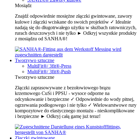
Mosiądz
Znajdź odpowiednie mosiężne złączki gwintowane, zawory
kulowe i złączki wciskane do swoich projektów ✓ Idealnie
nadają się do długotrwałego użytku w służbach ratowniczych,
rurach deszczowych i nie tylko ► Odkryj wszystkie produkty
z mosiądzu od SANHA®!
Tworzywo sztuczne
MultiFit®/ 3fit®-Press
MultiFit®/ 3fit®-Push
Tworzywo sztuczne
Złączki zaprasowywane z bezołowiowego brązu
krzemowego CuSi i PPSU - wysoce odporne na
odcynkowanie i bezpieczne ✓ Odpowiednie do wody pitnej,
ogrzewania podłogowego i nie tylko ✓ Wielowarstwowe rury
kompozytowe do elastycznego montażu - nieskomplikowane
i bezpieczne ► Odkryj całą gamę już teraz!
Złączki gwintowane