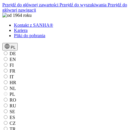
Przejdź do głównej zawartości
Przejdź do wyszukiwania
Przejdź do
głównej nawigacji
Kontakt z SANHA®
Kariera
Pliki do pobrania
PL
DE
EN
FI
FR
IT
HR
NL
PL
RO
RU
SE
ES
CZ
TR