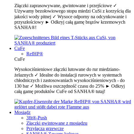
Złączki zaprasowywane, gwintowane i przejściowe ✓
Używamy bezołowiowego stopu miedzi CuSi z korzyścią dla
jakości wody pitnej ✓ Wysoce odporny na odcynkowanie i
przyszłościowy ► Odkryj całą gamę brązów krzemowych
SANHA®!
CuFe
RefHP®
CuFe
Wysokociśnieniowe złączki lutowane do rur miedziano-
żelaznych ✓ Idealne do instalacji rurowych w systemach
chłodniczych i zastosowaniach wysokociśnieniowych - do
130 bar ✓ Możliwa oszczędność czasu do 25% ► Odkryj
całą gamę produktów CuFe od SANHA® tutaj!
Mosiądz
3fit®-Push
Złączki gwintowane z mosiądzu
Przyłącza grzewcze
SANHA® Zawory kulowe