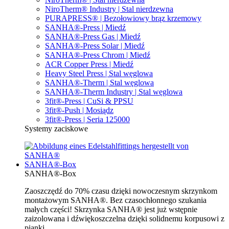
NiroTherm® Industry | Stal nierdzewna
PURAPRESS® | Bezołowiowy brąz krzemowy
SANHA®-Press | Miedź
SANHA®-Press Gas | Miedź
SANHA®-Press Solar | Miedź
SANHA®-Press Chrom | Miedź
ACR Copper Press | Miedź
Heavy Steel Press | Stal węglowa
SANHA®-Therm | Stal węglowa
SANHA®-Therm Industry | Stal węglowa
3fit®-Press | CuSi & PPSU
3fit®-Push | Mosiądz
3fit®-Press | Seria 125000
Systemy zaciskowe
SANHA®-Box
SANHA®-Box
Zaoszczędź do 70% czasu dzięki nowoczesnym skrzynkom
montażowym SANHA®. Bez czasochłonnego szukania
małych części! Skrzynka SANHA® jest już wstępnie
zaizolowana i dźwiękoszczelna dzięki solidnemu korpusowi z
pianki.