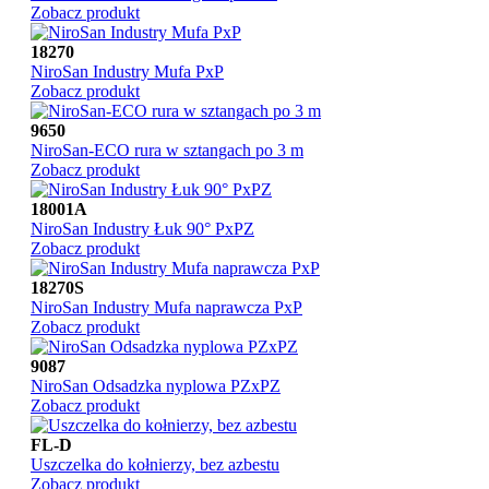
Zobacz produkt
18270
NiroSan Industry Mufa PxP
Zobacz produkt
9650
NiroSan-ECO rura w sztangach po 3 m
Zobacz produkt
18001A
NiroSan Industry Łuk 90° PxPZ
Zobacz produkt
18270S
NiroSan Industry Mufa naprawcza PxP
Zobacz produkt
9087
NiroSan Odsadzka nyplowa PZxPZ
Zobacz produkt
FL-D
Uszczelka do kołnierzy, bez azbestu
Zobacz produkt