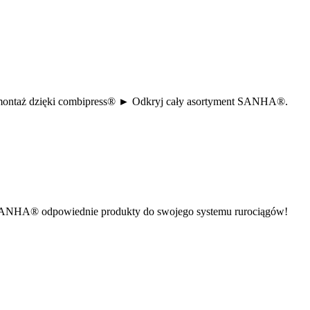
zny montaż dzięki combipress® ► Odkryj cały asortyment SANHA®.
jdź w SANHA® odpowiednie produkty do swojego systemu rurociągów!