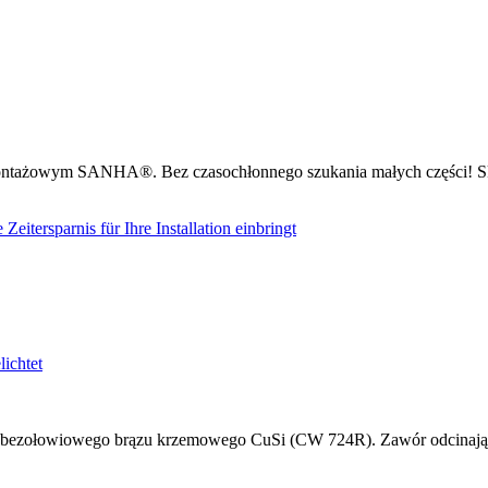
ntażowym SANHA®. Bez czasochłonnego szukania małych części! Sk
zołowiowego brązu krzemowego CuSi (CW 724R). Zawór odcinający d