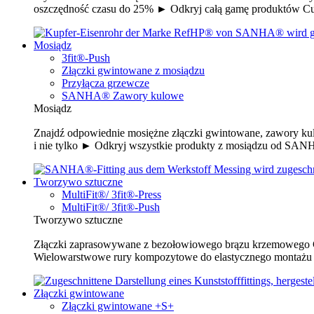
oszczędność czasu do 25% ► Odkryj całą gamę produktów 
Mosiądz
3fit®-Push
Złączki gwintowane z mosiądzu
Przyłącza grzewcze
SANHA® Zawory kulowe
Mosiądz
Znajdź odpowiednie mosiężne złączki gwintowane, zawory kulo
i nie tylko ► Odkryj wszystkie produkty z mosiądzu od SA
Tworzywo sztuczne
MultiFit®/ 3fit®-Press
MultiFit®/ 3fit®-Push
Tworzywo sztuczne
Złączki zaprasowywane z bezołowiowego brązu krzemowego C
Wielowarstwowe rury kompozytowe do elastycznego montażu -
Złączki gwintowane
Złączki gwintowane +S+