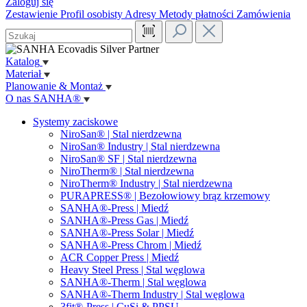
Zaloguj się
Zestawienie
Profil osobisty
Adresy
Metody płatności
Zamówienia
Katalog
Materiał
Planowanie & Montaż
O nas SANHA®
Systemy zaciskowe
NiroSan® | Stal nierdzewna
NiroSan® Industry | Stal nierdzewna
NiroSan® SF | Stal nierdzewna
NiroTherm® | Stal nierdzewna
NiroTherm® Industry | Stal nierdzewna
PURAPRESS® | Bezołowiowy brąz krzemowy
SANHA®-Press | Miedź
SANHA®-Press Gas | Miedź
SANHA®-Press Solar | Miedź
SANHA®-Press Chrom | Miedź
ACR Copper Press | Miedź
Heavy Steel Press | Stal węglowa
SANHA®-Therm | Stal węglowa
SANHA®-Therm Industry | Stal węglowa
3fit®-Press | CuSi & PPSU