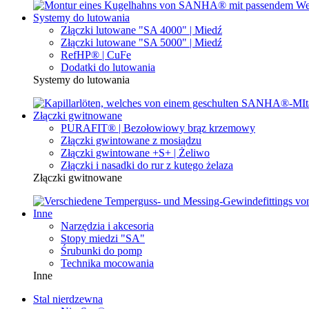
Systemy do lutowania
Złączki lutowane "SA 4000" | Miedź
Złączki lutowane "SA 5000" | Miedź
RefHP® | CuFe
Dodatki do lutowania
Systemy do lutowania
Złączki gwitnowane
PURAFIT® | Bezołowiowy brąz krzemowy
Złączki gwintowane z mosiądzu
Złączki gwintowane +S+ | Żeliwo
Złączki i nasadki do rur z kutego żelaza
Złączki gwitnowane
Inne
Narzędzia i akcesoria
Stopy miedzi "SA"
Śrubunki do pomp
Technika mocowania
Inne
Stal nierdzewna