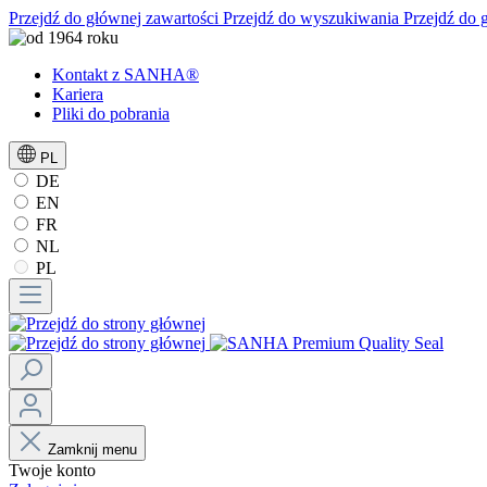
Przejdź do głównej zawartości
Przejdź do wyszukiwania
Przejdź do 
Kontakt z SANHA®
Kariera
Pliki do pobrania
PL
DE
EN
FR
NL
PL
Zamknij menu
Twoje konto