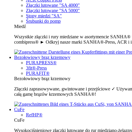
Złączki lutowane "SA 4000"
Złączki lutowane "SA 5000"
Stopy miedzi "SA"
Śrubunki do pomp
Miedź
Wszystkie złączki i rury miedziane w asortymencie SANHA® w 
combipress® ► Odkryj nasze marki SANHA®-Press, ACR i i
Bezołowiowy brąz krzemowy
PURAPRESS®
3fit®-Press
PURAFIT®
Bezołowiowy brąz krzemowy
Złączki zaprasowywane, gwintowane i przejściowe ✓ Używamy
całą gamę brązów krzemowych SANHA®!
CuFe
RefHP®
CuFe
Wysokociśnieniowe złączki lutowane do rur miedziano-żelazn