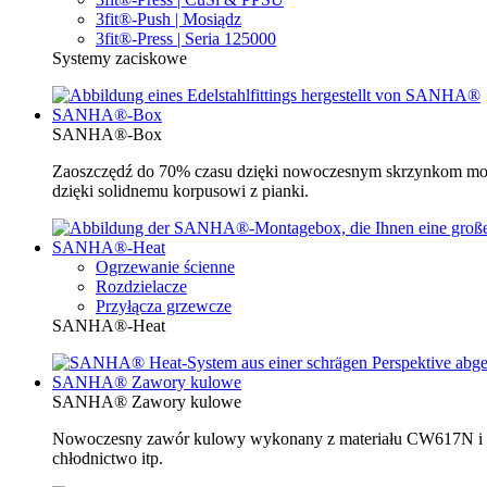
3fit®-Push | Mosiądz
3fit®-Press | Seria 125000
Systemy zaciskowe
SANHA®-Box
SANHA®-Box
Zaoszczędź do 70% czasu dzięki nowoczesnym skrzynkom mo
dzięki solidnemu korpusowi z pianki.
SANHA®-Heat
Ogrzewanie ścienne
Rozdzielacze
Przyłącza grzewcze
SANHA®-Heat
SANHA® Zawory kulowe
SANHA® Zawory kulowe
Nowoczesny zawór kulowy wykonany z materiału CW617N i be
chłodnictwo itp.