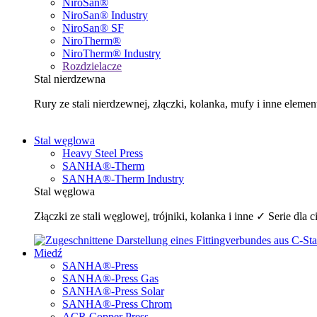
NiroSan®
NiroSan® Industry
NiroSan® SF
NiroTherm®
NiroTherm® Industry
Rozdzielacze
Stal nierdzewna
Rury ze stali nierdzewnej, złączki, kolanka, mufy i inne e
Stal węglowa
Heavy Steel Press
SANHA®-Therm
SANHA®-Therm Industry
Stal węglowa
Złączki ze stali węglowej, trójniki, kolanka i inne ✓ Serie 
Miedź
SANHA®-Press
SANHA®-Press Gas
SANHA®-Press Solar
SANHA®-Press Chrom
ACR Copper Press