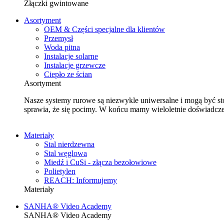
Złączki gwintowane
Asortyment
OEM & Części specjalne dla klientów
Przemysł
Woda pitna
Instalacje solarne
Instalacje grzewcze
Ciepło ze ścian
Asortyment
Nasze systemy rurowe są niezwykle uniwersalne i mogą być stoso
sprawia, że się pocimy. W końcu mamy wieloletnie doświadczen
Materiały
Stal nierdzewna
Stal węglowa
Miedź i CuSi - złącza bezołowiowe
Polietylen
REACH: Informujemy
Materiały
SANHA® Video Academy
SANHA® Video Academy