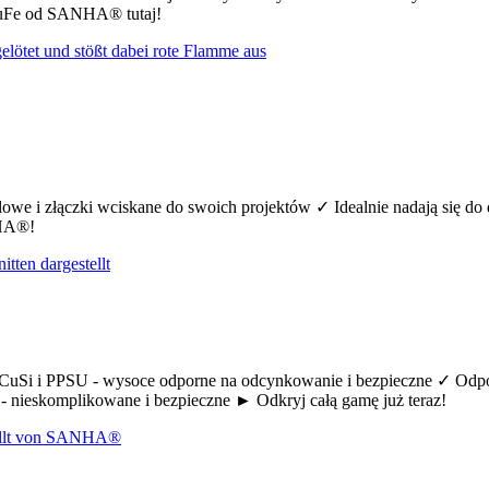
CuFe od SANHA® tutaj!
we i złączki wciskane do swoich projektów ✓ Idealnie nadają się do
NHA®!
uSi i PPSU - wysoce odporne na odcynkowanie i bezpieczne ✓ Odpow
 nieskomplikowane i bezpieczne ► Odkryj całą gamę już teraz!