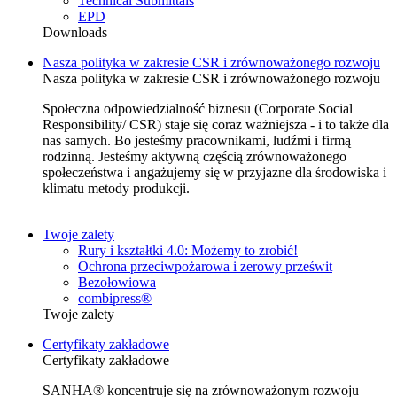
Technical Submittals
EPD
Downloads
Nasza polityka w zakresie CSR i zrównoważonego rozwoju
Nasza polityka w zakresie CSR i zrównoważonego rozwoju
Społeczna odpowiedzialność biznesu (Corporate Social
Responsibility/ CSR) staje się coraz ważniejsza - i to także dla
nas samych. Bo jesteśmy pracownikami, ludźmi i firmą
rodzinną. Jesteśmy aktywną częścią zrównoważonego
społeczeństwa i angażujemy się w przyjazne dla środowiska i
klimatu metody produkcji.
Twoje zalety
Rury i kształtki 4.0: Możemy to zrobić!
Ochrona przeciwpożarowa i zerowy prześwit
Bezołowiowa
combipress®
Twoje zalety
Certyfikaty zakładowe
Certyfikaty zakładowe
SANHA® koncentruje się na zrównoważonym rozwoju