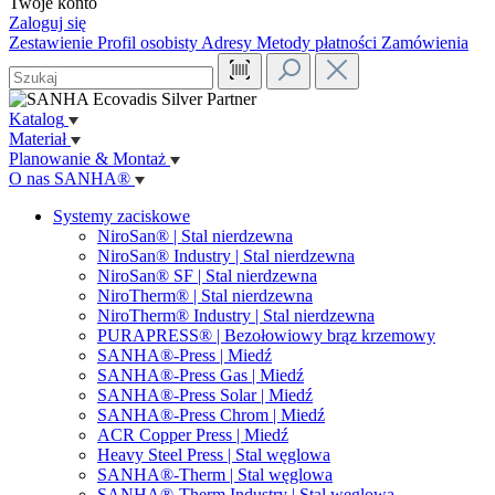
Twoje konto
Zaloguj się
Zestawienie
Profil osobisty
Adresy
Metody płatności
Zamówienia
Katalog
Materiał
Planowanie & Montaż
O nas SANHA®
Systemy zaciskowe
NiroSan® | Stal nierdzewna
NiroSan® Industry | Stal nierdzewna
NiroSan® SF | Stal nierdzewna
NiroTherm® | Stal nierdzewna
NiroTherm® Industry | Stal nierdzewna
PURAPRESS® | Bezołowiowy brąz krzemowy
SANHA®-Press | Miedź
SANHA®-Press Gas | Miedź
SANHA®-Press Solar | Miedź
SANHA®-Press Chrom | Miedź
ACR Copper Press | Miedź
Heavy Steel Press | Stal węglowa
SANHA®-Therm | Stal węglowa
SANHA®-Therm Industry | Stal węglowa