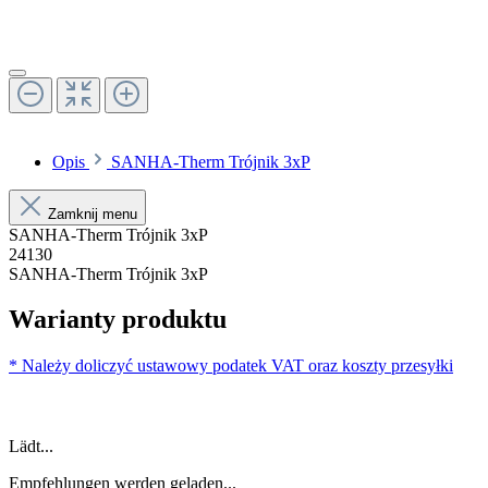
Opis
SANHA-Therm Trójnik 3xP
Zamknij menu
SANHA-Therm Trójnik 3xP
24130
SANHA-Therm Trójnik 3xP
Warianty produktu
* Należy doliczyć ustawowy podatek VAT oraz koszty przesyłki
Lädt...
Empfehlungen werden geladen...