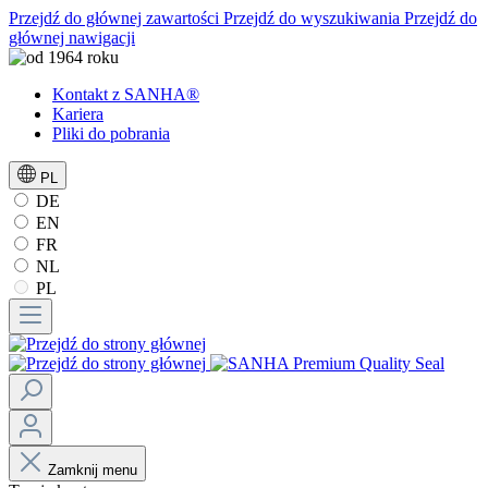
Przejdź do głównej zawartości
Przejdź do wyszukiwania
Przejdź do
głównej nawigacji
Kontakt z SANHA®
Kariera
Pliki do pobrania
PL
DE
EN
FR
NL
PL
Zamknij menu