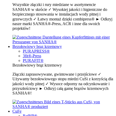
Wszystkie złączki i rury miedziane w asortymencie
SANHA® w skrócie ✓ Wysokiej jakości i higieniczne do
bezpiecznego stosowania w instalacjach wody pitnej i
grzewczych ✓ Łatwy montaż dzięki combipress® ► Odkryj
nasze marki SANHA®-Press, ACR i inne dla swoich
projektów!
Bezołowiowy brąz krzemowy
PURAPRESS®
3fit®-Press
PURAFIT®
Bezołowiowy brąz krzemowy
Złączki zaprasowywane, gwintowane i przejściowe ✓
Używamy bezołowiowego stopu miedzi CuSi z korzyścią dla
jakości wody pitnej ✓ Wysoce odporny na odcynkowanie i
przyszłościowy ► Odkryj całą gamę brązów krzemowych
SANHA®!
CuFe
RefHP®