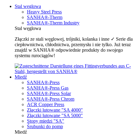
Stal węglowa
Heavy Steel Press
SANHA®-Therm
SANHA®-Therm Industry
Stal węglowa
Złączki ze stali węglowej, trójniki, kolanka i inne ✓ Serie dla
ciepłownictwa, chłodnictwa, przemysłu i nie tylko. Już teraz
znajdź w SANHA® odpowiednie produkty do swojego
systemu rurociągów!
Miedź
SANHA®-Press
SANHA®-Press Gas
SANHA®-Press Solar
SANHA®-Press Chrom
ACR Copper Press
Złączki lutowane "SA 4000"
Złączki lutowane "SA 5000"
Stopy miedzi "SA"
Śrubunki do pomp
Miedź