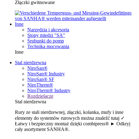
Złączki gwitnowane
Inne
Narzędzia i akcesoria
Stopy miedzi "SA"
Śrubunki do pomp
Technika mocowania
Inne
Stal nierdzewna
NiroSan®
NiroSan® Industry
NiroSan® SF
NiroTherm®
NiroTherm® Industry
Rozdzielacze
Stal nierdzewna
Rury ze stali nierdzewnej, złączki, kolanka, mufy i inne
elementy do systemów rurowych można znaleźć tutaj ✓
Łatwy i bezpieczny montaż dzięki combipress® ► Odkryj
cały asortyment SANHA®.