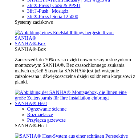
3fit®-Press | CuSi & PPSU
3fit®-Push | Mosiądz
3fit®-Press | Seria 125000
Systemy zaciskowe
SANHA®-Box
SANHA®-Box
Zaoszczędź do 70% czasu dzięki nowoczesnym skrzynkom
montażowym SANHA®. Bez czasochłonnego szukania
małych części! Skrzynka SANHA® jest już wstępnie
zaizolowana i dźwiękoszczelna dzięki solidnemu korpusowi z
pianki.
SANHA®-Heat
Ogrzewanie ścienne
Rozdzielacze
Przyłącza grzewcze
SANHA®-Heat