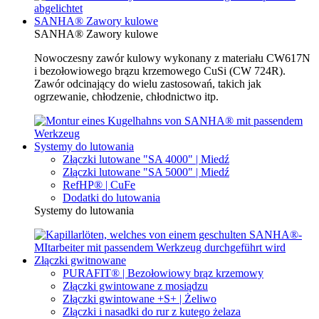
SANHA® Zawory kulowe
SANHA® Zawory kulowe
Nowoczesny zawór kulowy wykonany z materiału CW617N
i bezołowiowego brązu krzemowego CuSi (CW 724R).
Zawór odcinający do wielu zastosowań, takich jak
ogrzewanie, chłodzenie, chłodnictwo itp.
Systemy do lutowania
Złączki lutowane "SA 4000" | Miedź
Złączki lutowane "SA 5000" | Miedź
RefHP® | CuFe
Dodatki do lutowania
Systemy do lutowania
Złączki gwitnowane
PURAFIT® | Bezołowiowy brąz krzemowy
Złączki gwintowane z mosiądzu
Złączki gwintowane +S+ | Żeliwo
Złączki i nasadki do rur z kutego żelaza