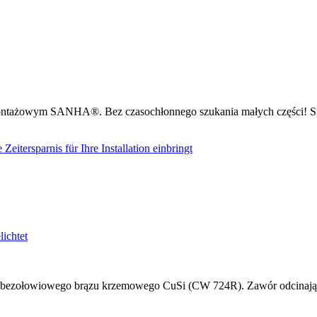
ntażowym SANHA®. Bez czasochłonnego szukania małych części! Sk
zołowiowego brązu krzemowego CuSi (CW 724R). Zawór odcinający d