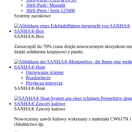
3fit®-Push | Mosiądz
3fit®-Press | Seria 125000
Systemy zaciskowe
SANHA®-Box
SANHA®-Box
Zaoszczędź do 70% czasu dzięki nowoczesnym skrzynkom mo
dzięki solidnemu korpusowi z pianki.
SANHA®-Heat
Ogrzewanie ścienne
Rozdzielacze
Przyłącza grzewcze
SANHA®-Heat
SANHA® Zawory kulowe
SANHA® Zawory kulowe
Nowoczesny zawór kulowy wykonany z materiału CW617N i be
chłodnictwo itp.