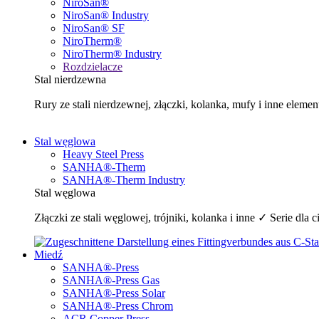
NiroSan®
NiroSan® Industry
NiroSan® SF
NiroTherm®
NiroTherm® Industry
Rozdzielacze
Stal nierdzewna
Rury ze stali nierdzewnej, złączki, kolanka, mufy i inne e
Stal węglowa
Heavy Steel Press
SANHA®-Therm
SANHA®-Therm Industry
Stal węglowa
Złączki ze stali węglowej, trójniki, kolanka i inne ✓ Serie 
Miedź
SANHA®-Press
SANHA®-Press Gas
SANHA®-Press Solar
SANHA®-Press Chrom
ACR Copper Press