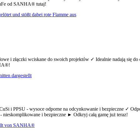
CuFe od SANHA® tutaj!
we i złączki wciskane do swoich projektów ✓ Idealnie nadają się do
NHA®!
uSi i PPSU - wysoce odporne na odcynkowanie i bezpieczne ✓ Odpow
 nieskomplikowane i bezpieczne ► Odkryj całą gamę już teraz!