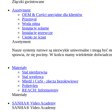
Złączki gwintowane
Asortyment
OEM & Części specjalne dla klientów
Przemysł
Woda pitna
Instalacje solarne
Instalacje grzewcze
Ciepło ze ścian
Asortyment
Nasze systemy rurowe są niezwykle uniwersalne i mogą być stoso
sprawia, że się pocimy. W końcu mamy wieloletnie doświadczen
Materiały
Stal nierdzewna
Stal węglowa
Miedź i CuSi - złącza bezołowiowe
Polietylen
REACH: Informujemy
Materiały
SANHA® Video Academy
SANHA® Video Academy