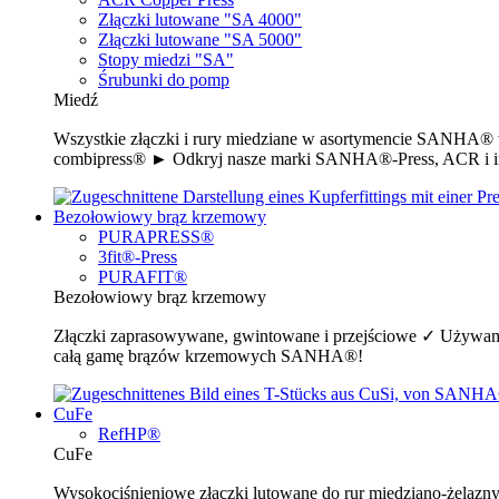
Złączki lutowane "SA 4000"
Złączki lutowane "SA 5000"
Stopy miedzi "SA"
Śrubunki do pomp
Miedź
Wszystkie złączki i rury miedziane w asortymencie SANHA® w 
combipress® ► Odkryj nasze marki SANHA®-Press, ACR i i
Bezołowiowy brąz krzemowy
PURAPRESS®
3fit®-Press
PURAFIT®
Bezołowiowy brąz krzemowy
Złączki zaprasowywane, gwintowane i przejściowe ✓ Używamy
całą gamę brązów krzemowych SANHA®!
CuFe
RefHP®
CuFe
Wysokociśnieniowe złączki lutowane do rur miedziano-żelazn