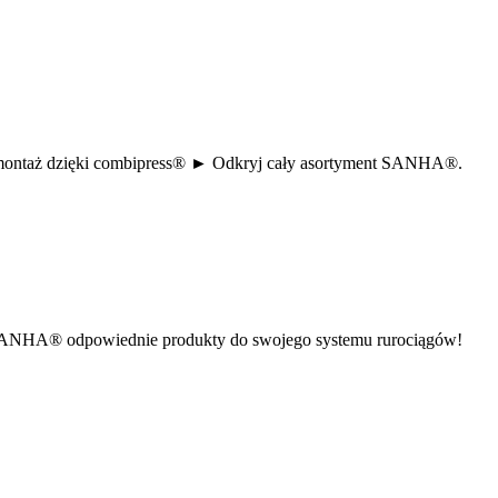
zny montaż dzięki combipress® ► Odkryj cały asortyment SANHA®.
jdź w SANHA® odpowiednie produkty do swojego systemu rurociągów!