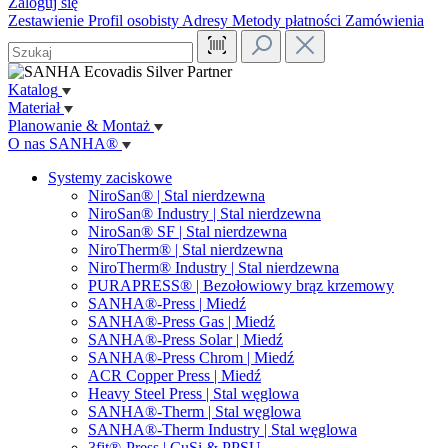
Zaloguj się
Zestawienie
Profil osobisty
Adresy
Metody płatności
Zamówienia
Katalog
Materiał
Planowanie & Montaż
O nas SANHA®
Systemy zaciskowe
NiroSan® | Stal nierdzewna
NiroSan® Industry | Stal nierdzewna
NiroSan® SF | Stal nierdzewna
NiroTherm® | Stal nierdzewna
NiroTherm® Industry | Stal nierdzewna
PURAPRESS® | Bezołowiowy brąz krzemowy
SANHA®-Press | Miedź
SANHA®-Press Gas | Miedź
SANHA®-Press Solar | Miedź
SANHA®-Press Chrom | Miedź
ACR Copper Press | Miedź
Heavy Steel Press | Stal węglowa
SANHA®-Therm | Stal węglowa
SANHA®-Therm Industry | Stal węglowa
3fit®-Press | CuSi & PPSU