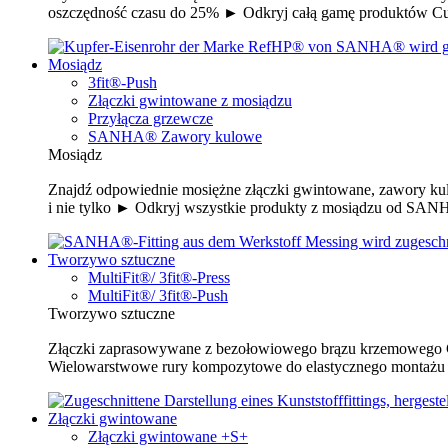
oszczędność czasu do 25% ► Odkryj całą gamę produktów 
Mosiądz
3fit®-Push
Złączki gwintowane z mosiądzu
Przyłącza grzewcze
SANHA® Zawory kulowe
Mosiądz
Znajdź odpowiednie mosiężne złączki gwintowane, zawory kulo
i nie tylko ► Odkryj wszystkie produkty z mosiądzu od SA
Tworzywo sztuczne
MultiFit®/ 3fit®-Press
MultiFit®/ 3fit®-Push
Tworzywo sztuczne
Złączki zaprasowywane z bezołowiowego brązu krzemowego C
Wielowarstwowe rury kompozytowe do elastycznego montażu -
Złączki gwintowane
Złączki gwintowane +S+