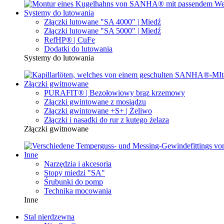
Systemy do lutowania
Złączki lutowane "SA 4000" | Miedź
Złączki lutowane "SA 5000" | Miedź
RefHP® | CuFe
Dodatki do lutowania
Systemy do lutowania
Złączki gwitnowane
PURAFIT® | Bezołowiowy brąz krzemowy
Złączki gwintowane z mosiądzu
Złączki gwintowane +S+ | Żeliwo
Złączki i nasadki do rur z kutego żelaza
Złączki gwitnowane
Inne
Narzędzia i akcesoria
Stopy miedzi "SA"
Śrubunki do pomp
Technika mocowania
Inne
Stal nierdzewna