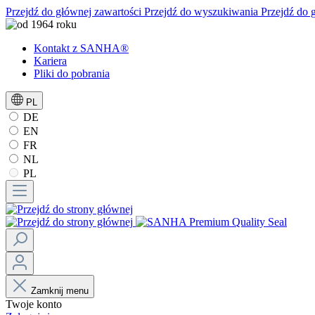
Przejdź do głównej zawartości
Przejdź do wyszukiwania
Przejdź do 
Kontakt z SANHA®
Kariera
Pliki do pobrania
PL
DE
EN
FR
NL
PL
Zamknij menu
Twoje konto