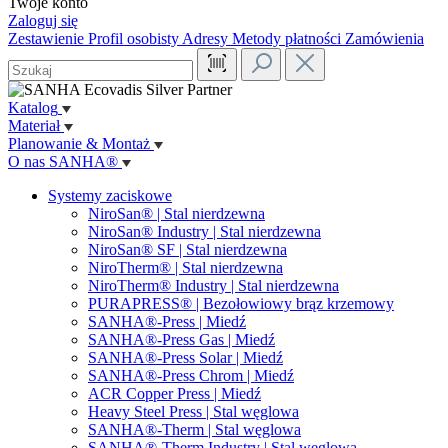
Twoje konto
Zaloguj się
Zestawienie
Profil osobisty
Adresy
Metody płatności
Zamówienia
Katalog
Materiał
Planowanie & Montaż
O nas SANHA®
Systemy zaciskowe
NiroSan® | Stal nierdzewna
NiroSan® Industry | Stal nierdzewna
NiroSan® SF | Stal nierdzewna
NiroTherm® | Stal nierdzewna
NiroTherm® Industry | Stal nierdzewna
PURAPRESS® | Bezołowiowy brąz krzemowy
SANHA®-Press | Miedź
SANHA®-Press Gas | Miedź
SANHA®-Press Solar | Miedź
SANHA®-Press Chrom | Miedź
ACR Copper Press | Miedź
Heavy Steel Press | Stal węglowa
SANHA®-Therm | Stal węglowa
SANHA®-Therm Industry | Stal węglowa