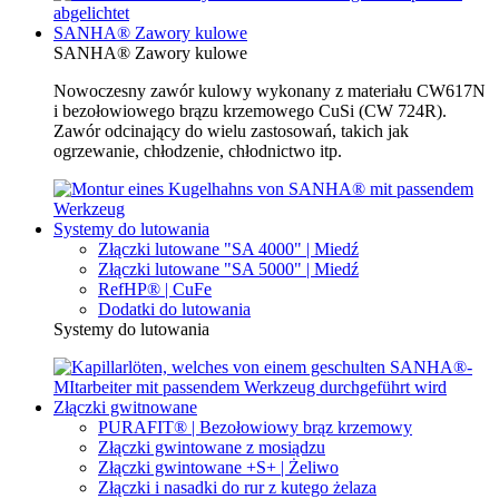
SANHA® Zawory kulowe
SANHA® Zawory kulowe
Nowoczesny zawór kulowy wykonany z materiału CW617N
i bezołowiowego brązu krzemowego CuSi (CW 724R).
Zawór odcinający do wielu zastosowań, takich jak
ogrzewanie, chłodzenie, chłodnictwo itp.
Systemy do lutowania
Złączki lutowane "SA 4000" | Miedź
Złączki lutowane "SA 5000" | Miedź
RefHP® | CuFe
Dodatki do lutowania
Systemy do lutowania
Złączki gwitnowane
PURAFIT® | Bezołowiowy brąz krzemowy
Złączki gwintowane z mosiądzu
Złączki gwintowane +S+ | Żeliwo
Złączki i nasadki do rur z kutego żelaza