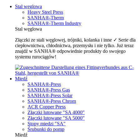
Stal węglowa
Heavy Steel Press
SANHA®-Therm
SANHA®-Therm Industry
Stal węglowa
Złączki ze stali węglowej, trójniki, kolanka i inne ✓ Serie dla
ciepłownictwa, chłodnictwa, przemysłu i nie tylko. Już teraz
znajdź w SANHA® odpowiednie produkty do swojego
systemu rurociągów!
Miedź
SANHA®-Press
SANHA®-Press Gas
SANHA®-Press Solar
SANHA®-Press Chrom
ACR Copper Press
Złączki lutowane "SA 4000"
Złączki lutowane "SA 5000"
Stopy miedzi "SA"
Śrubunki do pomp
Miedź