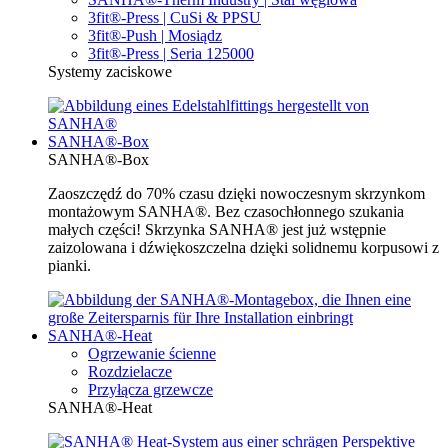
3fit®-Press | CuSi & PPSU
3fit®-Push | Mosiądz
3fit®-Press | Seria 125000
Systemy zaciskowe
SANHA®-Box
SANHA®-Box
Zaoszczędź do 70% czasu dzięki nowoczesnym skrzynkom
montażowym SANHA®. Bez czasochłonnego szukania
małych części! Skrzynka SANHA® jest już wstępnie
zaizolowana i dźwiękoszczelna dzięki solidnemu korpusowi z
pianki.
SANHA®-Heat
Ogrzewanie ścienne
Rozdzielacze
Przyłącza grzewcze
SANHA®-Heat