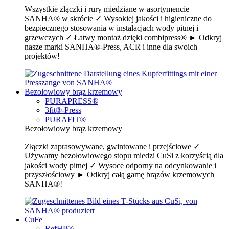
Wszystkie złączki i rury miedziane w asortymencie
SANHA® w skrócie ✓ Wysokiej jakości i higieniczne do
bezpiecznego stosowania w instalacjach wody pitnej i
grzewczych ✓ Łatwy montaż dzięki combipress® ► Odkryj
nasze marki SANHA®-Press, ACR i inne dla swoich
projektów!
Bezołowiowy brąz krzemowy
PURAPRESS®
3fit®-Press
PURAFIT®
Bezołowiowy brąz krzemowy
Złączki zaprasowywane, gwintowane i przejściowe ✓
Używamy bezołowiowego stopu miedzi CuSi z korzyścią dla
jakości wody pitnej ✓ Wysoce odporny na odcynkowanie i
przyszłościowy ► Odkryj całą gamę brązów krzemowych
SANHA®!
CuFe
RefHP®