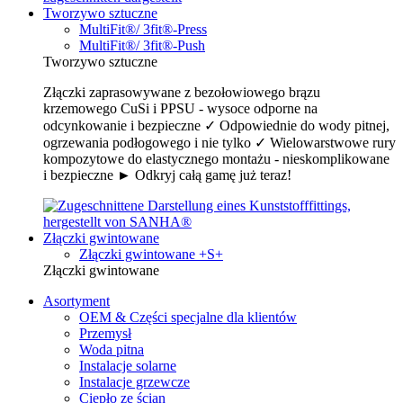
Tworzywo sztuczne
MultiFit®/ 3fit®-Press
MultiFit®/ 3fit®-Push
Tworzywo sztuczne
Złączki zaprasowywane z bezołowiowego brązu
krzemowego CuSi i PPSU - wysoce odporne na
odcynkowanie i bezpieczne ✓ Odpowiednie do wody pitnej,
ogrzewania podłogowego i nie tylko ✓ Wielowarstwowe rury
kompozytowe do elastycznego montażu - nieskomplikowane
i bezpieczne ► Odkryj całą gamę już teraz!
Złączki gwintowane
Złączki gwintowane +S+
Złączki gwintowane
Asortyment
OEM & Części specjalne dla klientów
Przemysł
Woda pitna
Instalacje solarne
Instalacje grzewcze
Ciepło ze ścian