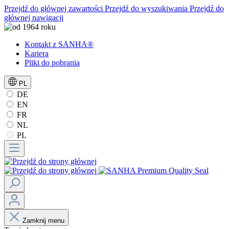
Przejdź do głównej zawartości
Przejdź do wyszukiwania
Przejdź do
głównej nawigacji
Kontakt z SANHA®
Kariera
Pliki do pobrania
PL
DE
EN
FR
NL
PL
Zamknij menu