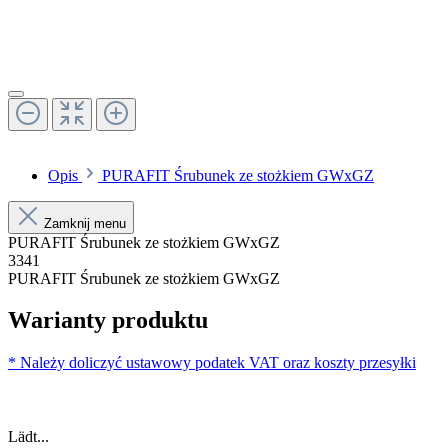
Opis
PURAFIT Śrubunek ze stożkiem GWxGZ
Zamknij menu
PURAFIT Śrubunek ze stożkiem GWxGZ
3341
PURAFIT Śrubunek ze stożkiem GWxGZ
Warianty produktu
* Należy doliczyć ustawowy podatek VAT oraz koszty przesyłki
Lädt...