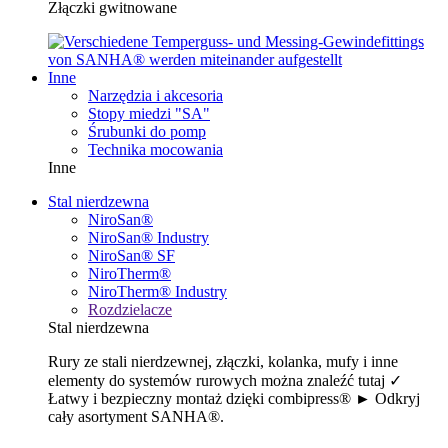
Złączki gwitnowane
Inne
Narzędzia i akcesoria
Stopy miedzi "SA"
Śrubunki do pomp
Technika mocowania
Inne
Stal nierdzewna
NiroSan®
NiroSan® Industry
NiroSan® SF
NiroTherm®
NiroTherm® Industry
Rozdzielacze
Stal nierdzewna
Rury ze stali nierdzewnej, złączki, kolanka, mufy i inne
elementy do systemów rurowych można znaleźć tutaj ✓
Łatwy i bezpieczny montaż dzięki combipress® ► Odkryj
cały asortyment SANHA®.