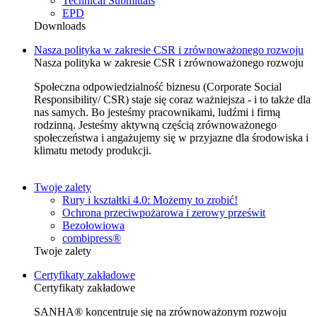
Technical Submittals
EPD
Downloads
Nasza polityka w zakresie CSR i zrównoważonego rozwoju
Nasza polityka w zakresie CSR i zrównoważonego rozwoju
Społeczna odpowiedzialność biznesu (Corporate Social
Responsibility/ CSR) staje się coraz ważniejsza - i to także dla
nas samych. Bo jesteśmy pracownikami, ludźmi i firmą
rodzinną. Jesteśmy aktywną częścią zrównoważonego
społeczeństwa i angażujemy się w przyjazne dla środowiska i
klimatu metody produkcji.
Twoje zalety
Rury i kształtki 4.0: Możemy to zrobić!
Ochrona przeciwpożarowa i zerowy prześwit
Bezołowiowa
combipress®
Twoje zalety
Certyfikaty zakładowe
Certyfikaty zakładowe
SANHA® koncentruje się na zrównoważonym rozwoju