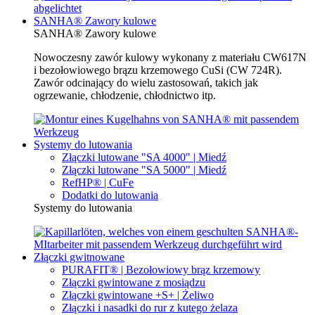
SANHA® Zawory kulowe
SANHA® Zawory kulowe
Nowoczesny zawór kulowy wykonany z materiału CW617N
i bezołowiowego brązu krzemowego CuSi (CW 724R).
Zawór odcinający do wielu zastosowań, takich jak
ogrzewanie, chłodzenie, chłodnictwo itp.
Systemy do lutowania
Złączki lutowane "SA 4000" | Miedź
Złączki lutowane "SA 5000" | Miedź
RefHP® | CuFe
Dodatki do lutowania
Systemy do lutowania
Złączki gwitnowane
PURAFIT® | Bezołowiowy brąz krzemowy
Złączki gwintowane z mosiądzu
Złączki gwintowane +S+ | Żeliwo
Złączki i nasadki do rur z kutego żelaza