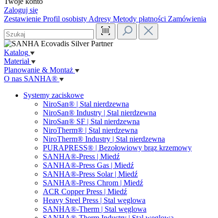
Twoje konto
Zaloguj się
Zestawienie
Profil osobisty
Adresy
Metody płatności
Zamówienia
Katalog
Materiał
Planowanie & Montaż
O nas SANHA®
Systemy zaciskowe
NiroSan® | Stal nierdzewna
NiroSan® Industry | Stal nierdzewna
NiroSan® SF | Stal nierdzewna
NiroTherm® | Stal nierdzewna
NiroTherm® Industry | Stal nierdzewna
PURAPRESS® | Bezołowiowy brąz krzemowy
SANHA®-Press | Miedź
SANHA®-Press Gas | Miedź
SANHA®-Press Solar | Miedź
SANHA®-Press Chrom | Miedź
ACR Copper Press | Miedź
Heavy Steel Press | Stal węglowa
SANHA®-Therm | Stal węglowa
SANHA®-Therm Industry | Stal węglowa