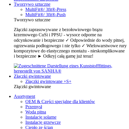
Tworzywo sztuczne
MultiFit®/ 3fit®-Press
MultiFit®/ 3fit®-Push
Tworzywo sztuczne
Złączki zaprasowywane z bezołowiowego brązu
krzemowego CuSi i PPSU - wysoce odporne na
odcynkowanie i bezpieczne ✓ Odpowiednie do wody pitnej,
ogrzewania podłogowego i nie tylko ✓ Wielowarstwowe rury
kompozytowe do elastycznego montażu - nieskomplikowane
i bezpieczne ► Odkryj całą gamę już teraz!
Złączki gwintowane
Złączki gwintowane +S+
Złączki gwintowane
Asortyment
OEM & Części specjalne dla klientów
Przemysł
Woda pitna
Instalacje solarne
Instalacje grzewcze
Ciepło ze ścian