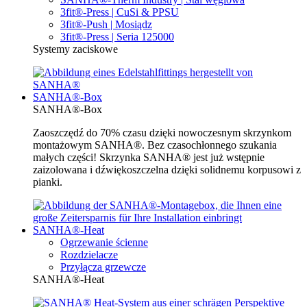
3fit®-Press | CuSi & PPSU
3fit®-Push | Mosiądz
3fit®-Press | Seria 125000
Systemy zaciskowe
SANHA®-Box
SANHA®-Box
Zaoszczędź do 70% czasu dzięki nowoczesnym skrzynkom
montażowym SANHA®. Bez czasochłonnego szukania
małych części! Skrzynka SANHA® jest już wstępnie
zaizolowana i dźwiękoszczelna dzięki solidnemu korpusowi z
pianki.
SANHA®-Heat
Ogrzewanie ścienne
Rozdzielacze
Przyłącza grzewcze
SANHA®-Heat