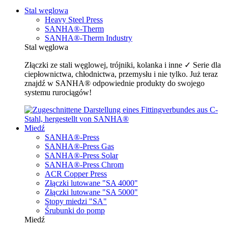
Stal węglowa
Heavy Steel Press
SANHA®-Therm
SANHA®-Therm Industry
Stal węglowa
Złączki ze stali węglowej, trójniki, kolanka i inne ✓ Serie dla
ciepłownictwa, chłodnictwa, przemysłu i nie tylko. Już teraz
znajdź w SANHA® odpowiednie produkty do swojego
systemu rurociągów!
Miedź
SANHA®-Press
SANHA®-Press Gas
SANHA®-Press Solar
SANHA®-Press Chrom
ACR Copper Press
Złączki lutowane "SA 4000"
Złączki lutowane "SA 5000"
Stopy miedzi "SA"
Śrubunki do pomp
Miedź