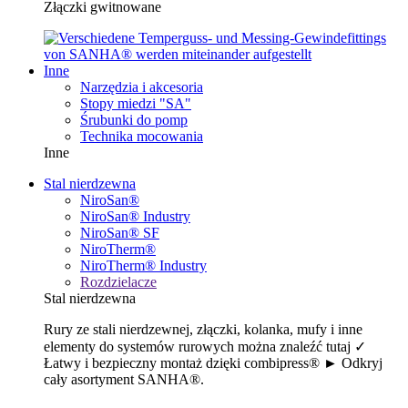
Złączki gwitnowane
Inne
Narzędzia i akcesoria
Stopy miedzi "SA"
Śrubunki do pomp
Technika mocowania
Inne
Stal nierdzewna
NiroSan®
NiroSan® Industry
NiroSan® SF
NiroTherm®
NiroTherm® Industry
Rozdzielacze
Stal nierdzewna
Rury ze stali nierdzewnej, złączki, kolanka, mufy i inne
elementy do systemów rurowych można znaleźć tutaj ✓
Łatwy i bezpieczny montaż dzięki combipress® ► Odkryj
cały asortyment SANHA®.