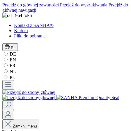
Przejdź do głównej zawartości
Przejdź do wyszukiwania
Przejdź do
głównej nawigacji
Kontakt z SANHA®
Kariera
Pliki do pobrania
PL
DE
EN
FR
NL
PL
Zamknij menu