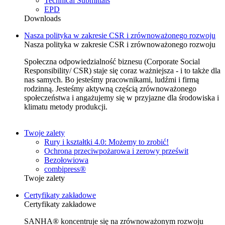
Technical Submittals
EPD
Downloads
Nasza polityka w zakresie CSR i zrównoważonego rozwoju
Nasza polityka w zakresie CSR i zrównoważonego rozwoju
Społeczna odpowiedzialność biznesu (Corporate Social
Responsibility/ CSR) staje się coraz ważniejsza - i to także dla
nas samych. Bo jesteśmy pracownikami, ludźmi i firmą
rodzinną. Jesteśmy aktywną częścią zrównoważonego
społeczeństwa i angażujemy się w przyjazne dla środowiska i
klimatu metody produkcji.
Twoje zalety
Rury i kształtki 4.0: Możemy to zrobić!
Ochrona przeciwpożarowa i zerowy prześwit
Bezołowiowa
combipress®
Twoje zalety
Certyfikaty zakładowe
Certyfikaty zakładowe
SANHA® koncentruje się na zrównoważonym rozwoju