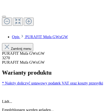
Opis
PURAFIT Mufa GWxGW
Zamknij menu
PURAFIT Mufa GWxGW
3270
PURAFIT Mufa GWxGW
Warianty produktu
* Należy doliczyć ustawowy podatek VAT oraz koszty przesyłki
Lädt...
Empfehlungen werden geladen...