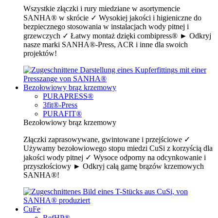
Wszystkie złączki i rury miedziane w asortymencie
SANHA® w skrócie ✓ Wysokiej jakości i higieniczne do
bezpiecznego stosowania w instalacjach wody pitnej i
grzewczych ✓ Łatwy montaż dzięki combipress® ► Odkryj
nasze marki SANHA®-Press, ACR i inne dla swoich
projektów!
Bezołowiowy brąz krzemowy
PURAPRESS®
3fit®-Press
PURAFIT®
Bezołowiowy brąz krzemowy
Złączki zaprasowywane, gwintowane i przejściowe ✓
Używamy bezołowiowego stopu miedzi CuSi z korzyścią dla
jakości wody pitnej ✓ Wysoce odporny na odcynkowanie i
przyszłościowy ► Odkryj całą gamę brązów krzemowych
SANHA®!
CuFe
RefHP®