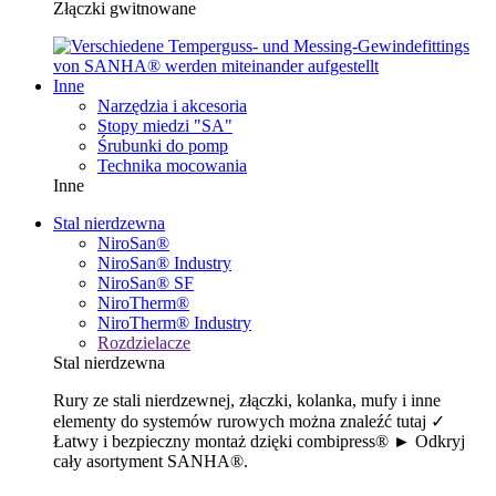
Złączki gwitnowane
Inne
Narzędzia i akcesoria
Stopy miedzi "SA"
Śrubunki do pomp
Technika mocowania
Inne
Stal nierdzewna
NiroSan®
NiroSan® Industry
NiroSan® SF
NiroTherm®
NiroTherm® Industry
Rozdzielacze
Stal nierdzewna
Rury ze stali nierdzewnej, złączki, kolanka, mufy i inne
elementy do systemów rurowych można znaleźć tutaj ✓
Łatwy i bezpieczny montaż dzięki combipress® ► Odkryj
cały asortyment SANHA®.