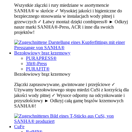
Wszystkie złączki i rury miedziane w asortymencie
SANHA® w skrócie ✓ Wysokiej jakości i higieniczne do
bezpiecznego stosowania w instalacjach wody pitnej i
grzewczych ✓ Łatwy montaż dzięki combipress® ► Odkryj
nasze marki SANHA®-Press, ACR i inne dla swoich
projektów!
Bezołowiowy brąz krzemowy
PURAPRESS®
3fit®-Press
PURAFIT®
Bezołowiowy brąz krzemowy
Złączki zaprasowywane, gwintowane i przejściowe ✓
Używamy bezołowiowego stopu miedzi CuSi z korzyścią dla
jakości wody pitnej ✓ Wysoce odporny na odcynkowanie i
przyszłościowy ► Odkryj całą gamę brązów krzemowych
SANHA®!
CuFe
RefHP®