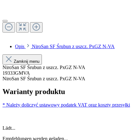
Opis
NiroSan SF Śrubun z uszcz. PxGZ N-VA
Zamknij menu
NiroSan SF Śrubun z uszcz. PxGZ N-VA
19333GMVA
NiroSan SF Śrubun z uszcz. PxGZ N-VA
Warianty produktu
* Należy doliczyć ustawowy podatek VAT oraz koszty przesyłki
Lädt...
Empfehlungen werden geladen...