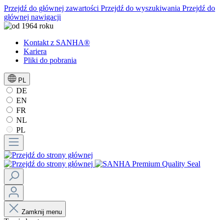
Przejdź do głównej zawartości
Przejdź do wyszukiwania
Przejdź do
głównej nawigacji
Kontakt z SANHA®
Kariera
Pliki do pobrania
PL
DE
EN
FR
NL
PL
Zamknij menu