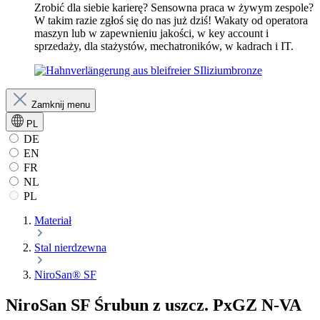
Zrobić dla siebie karierę? Sensowna praca w żywym zespole?
W takim razie zgłoś się do nas już dziś! Wakaty od operatora
maszyn lub w zapewnieniu jakości, w key account i
sprzedaży, dla stażystów, mechatroników, w kadrach i IT.
Zamknij menu
PL
DE
EN
FR
NL
PL
Materiał
Stal nierdzewna
NiroSan® SF
NiroSan SF Śrubun z uszcz. PxGZ N-VA