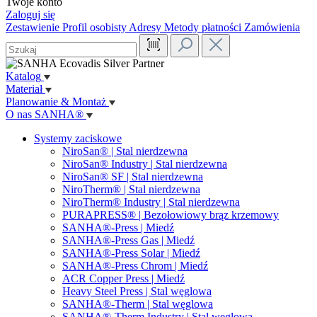
Twoje konto
Zaloguj się
Zestawienie
Profil osobisty
Adresy
Metody płatności
Zamówienia
Katalog
Materiał
Planowanie & Montaż
O nas SANHA®
Systemy zaciskowe
NiroSan® | Stal nierdzewna
NiroSan® Industry | Stal nierdzewna
NiroSan® SF | Stal nierdzewna
NiroTherm® | Stal nierdzewna
NiroTherm® Industry | Stal nierdzewna
PURAPRESS® | Bezołowiowy brąz krzemowy
SANHA®-Press | Miedź
SANHA®-Press Gas | Miedź
SANHA®-Press Solar | Miedź
SANHA®-Press Chrom | Miedź
ACR Copper Press | Miedź
Heavy Steel Press | Stal węglowa
SANHA®-Therm | Stal węglowa
SANHA®-Therm Industry | Stal węglowa