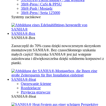
3fit®-Press | CuSi & PPSU
3fit®-Push | Mosiądz
3fit®-Press | Seria 125000
Systemy zaciskowe
SANHA®-Box
SANHA®-Box
Zaoszczędź do 70% czasu dzięki nowoczesnym skrzynkom
montażowym SANHA®. Bez czasochłonnego szukania
małych części! Skrzynka SANHA® jest już wstępnie
zaizolowana i dźwiękoszczelna dzięki solidnemu korpusowi z
pianki.
SANHA®-Heat
Ogrzewanie ścienne
Rozdzielacze
Przyłącza grzewcze
SANHA®-Heat