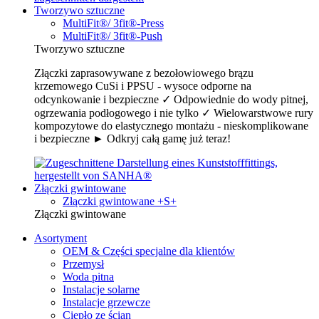
Tworzywo sztuczne
MultiFit®/ 3fit®-Press
MultiFit®/ 3fit®-Push
Tworzywo sztuczne
Złączki zaprasowywane z bezołowiowego brązu
krzemowego CuSi i PPSU - wysoce odporne na
odcynkowanie i bezpieczne ✓ Odpowiednie do wody pitnej,
ogrzewania podłogowego i nie tylko ✓ Wielowarstwowe rury
kompozytowe do elastycznego montażu - nieskomplikowane
i bezpieczne ► Odkryj całą gamę już teraz!
Złączki gwintowane
Złączki gwintowane +S+
Złączki gwintowane
Asortyment
OEM & Części specjalne dla klientów
Przemysł
Woda pitna
Instalacje solarne
Instalacje grzewcze
Ciepło ze ścian