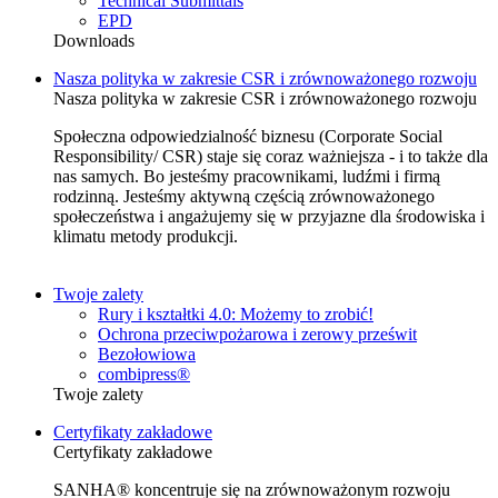
Technical Submittals
EPD
Downloads
Nasza polityka w zakresie CSR i zrównoważonego rozwoju
Nasza polityka w zakresie CSR i zrównoważonego rozwoju
Społeczna odpowiedzialność biznesu (Corporate Social
Responsibility/ CSR) staje się coraz ważniejsza - i to także dla
nas samych. Bo jesteśmy pracownikami, ludźmi i firmą
rodzinną. Jesteśmy aktywną częścią zrównoważonego
społeczeństwa i angażujemy się w przyjazne dla środowiska i
klimatu metody produkcji.
Twoje zalety
Rury i kształtki 4.0: Możemy to zrobić!
Ochrona przeciwpożarowa i zerowy prześwit
Bezołowiowa
combipress®
Twoje zalety
Certyfikaty zakładowe
Certyfikaty zakładowe
SANHA® koncentruje się na zrównoważonym rozwoju