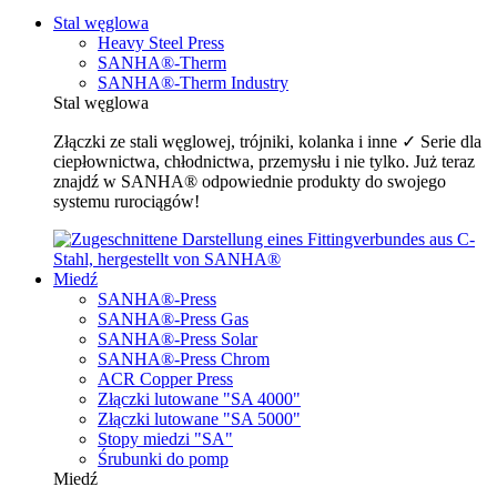
Stal węglowa
Heavy Steel Press
SANHA®-Therm
SANHA®-Therm Industry
Stal węglowa
Złączki ze stali węglowej, trójniki, kolanka i inne ✓ Serie dla
ciepłownictwa, chłodnictwa, przemysłu i nie tylko. Już teraz
znajdź w SANHA® odpowiednie produkty do swojego
systemu rurociągów!
Miedź
SANHA®-Press
SANHA®-Press Gas
SANHA®-Press Solar
SANHA®-Press Chrom
ACR Copper Press
Złączki lutowane "SA 4000"
Złączki lutowane "SA 5000"
Stopy miedzi "SA"
Śrubunki do pomp
Miedź