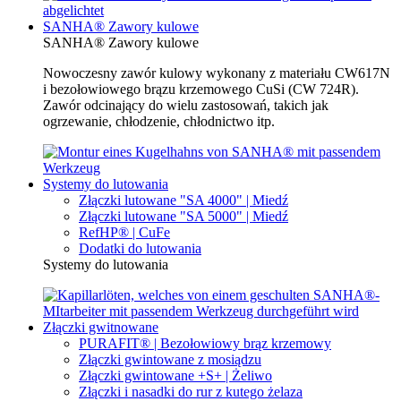
SANHA® Zawory kulowe
SANHA® Zawory kulowe
Nowoczesny zawór kulowy wykonany z materiału CW617N
i bezołowiowego brązu krzemowego CuSi (CW 724R).
Zawór odcinający do wielu zastosowań, takich jak
ogrzewanie, chłodzenie, chłodnictwo itp.
Systemy do lutowania
Złączki lutowane "SA 4000" | Miedź
Złączki lutowane "SA 5000" | Miedź
RefHP® | CuFe
Dodatki do lutowania
Systemy do lutowania
Złączki gwitnowane
PURAFIT® | Bezołowiowy brąz krzemowy
Złączki gwintowane z mosiądzu
Złączki gwintowane +S+ | Żeliwo
Złączki i nasadki do rur z kutego żelaza