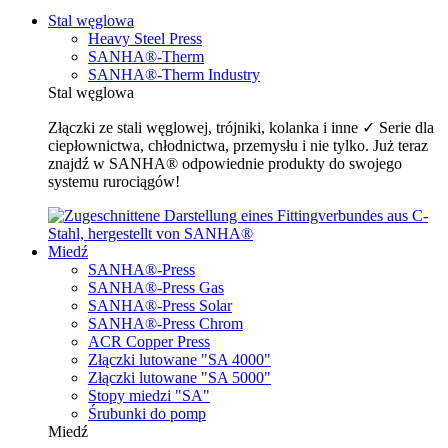
Stal węglowa
Heavy Steel Press
SANHA®-Therm
SANHA®-Therm Industry
Stal węglowa
Złączki ze stali węglowej, trójniki, kolanka i inne ✓ Serie dla
ciepłownictwa, chłodnictwa, przemysłu i nie tylko. Już teraz
znajdź w SANHA® odpowiednie produkty do swojego
systemu rurociągów!
Miedź
SANHA®-Press
SANHA®-Press Gas
SANHA®-Press Solar
SANHA®-Press Chrom
ACR Copper Press
Złączki lutowane "SA 4000"
Złączki lutowane "SA 5000"
Stopy miedzi "SA"
Śrubunki do pomp
Miedź