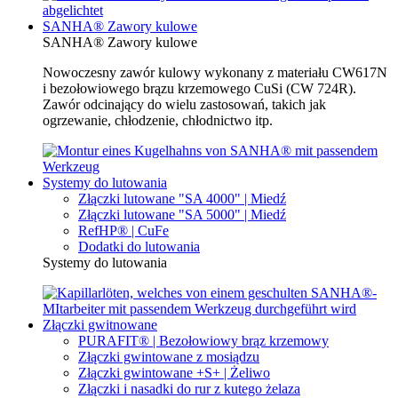
SANHA® Zawory kulowe
SANHA® Zawory kulowe
Nowoczesny zawór kulowy wykonany z materiału CW617N
i bezołowiowego brązu krzemowego CuSi (CW 724R).
Zawór odcinający do wielu zastosowań, takich jak
ogrzewanie, chłodzenie, chłodnictwo itp.
Systemy do lutowania
Złączki lutowane "SA 4000" | Miedź
Złączki lutowane "SA 5000" | Miedź
RefHP® | CuFe
Dodatki do lutowania
Systemy do lutowania
Złączki gwitnowane
PURAFIT® | Bezołowiowy brąz krzemowy
Złączki gwintowane z mosiądzu
Złączki gwintowane +S+ | Żeliwo
Złączki i nasadki do rur z kutego żelaza