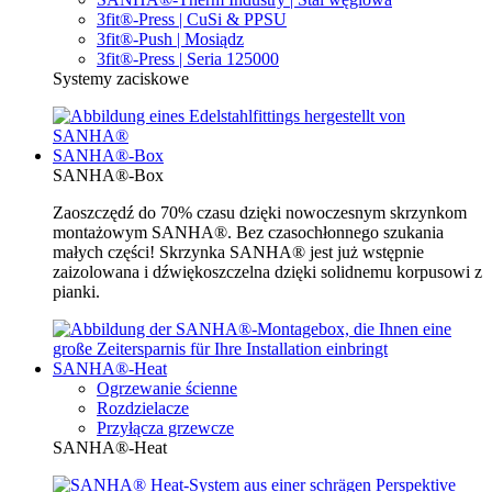
3fit®-Press | CuSi & PPSU
3fit®-Push | Mosiądz
3fit®-Press | Seria 125000
Systemy zaciskowe
SANHA®-Box
SANHA®-Box
Zaoszczędź do 70% czasu dzięki nowoczesnym skrzynkom
montażowym SANHA®. Bez czasochłonnego szukania
małych części! Skrzynka SANHA® jest już wstępnie
zaizolowana i dźwiękoszczelna dzięki solidnemu korpusowi z
pianki.
SANHA®-Heat
Ogrzewanie ścienne
Rozdzielacze
Przyłącza grzewcze
SANHA®-Heat