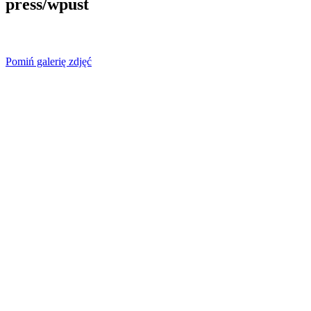
press/wpust
Pomiń galerię zdjęć