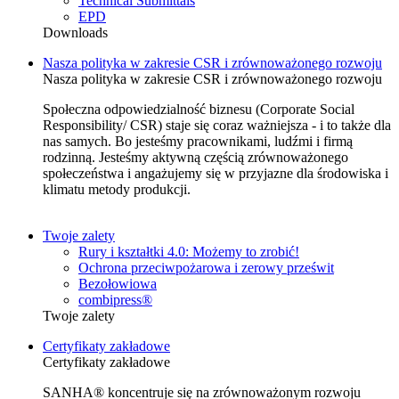
Technical Submittals
EPD
Downloads
Nasza polityka w zakresie CSR i zrównoważonego rozwoju
Nasza polityka w zakresie CSR i zrównoważonego rozwoju
Społeczna odpowiedzialność biznesu (Corporate Social
Responsibility/ CSR) staje się coraz ważniejsza - i to także dla
nas samych. Bo jesteśmy pracownikami, ludźmi i firmą
rodzinną. Jesteśmy aktywną częścią zrównoważonego
społeczeństwa i angażujemy się w przyjazne dla środowiska i
klimatu metody produkcji.
Twoje zalety
Rury i kształtki 4.0: Możemy to zrobić!
Ochrona przeciwpożarowa i zerowy prześwit
Bezołowiowa
combipress®
Twoje zalety
Certyfikaty zakładowe
Certyfikaty zakładowe
SANHA® koncentruje się na zrównoważonym rozwoju