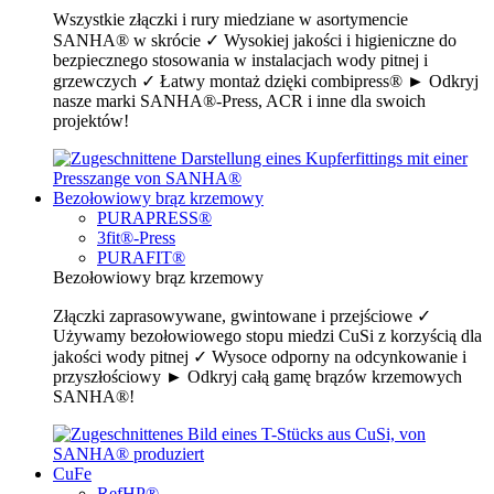
Wszystkie złączki i rury miedziane w asortymencie
SANHA® w skrócie ✓ Wysokiej jakości i higieniczne do
bezpiecznego stosowania w instalacjach wody pitnej i
grzewczych ✓ Łatwy montaż dzięki combipress® ► Odkryj
nasze marki SANHA®-Press, ACR i inne dla swoich
projektów!
Bezołowiowy brąz krzemowy
PURAPRESS®
3fit®-Press
PURAFIT®
Bezołowiowy brąz krzemowy
Złączki zaprasowywane, gwintowane i przejściowe ✓
Używamy bezołowiowego stopu miedzi CuSi z korzyścią dla
jakości wody pitnej ✓ Wysoce odporny na odcynkowanie i
przyszłościowy ► Odkryj całą gamę brązów krzemowych
SANHA®!
CuFe
RefHP®