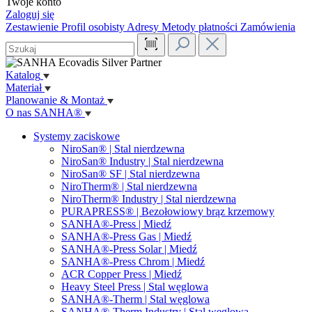
Twoje konto
Zaloguj się
Zestawienie
Profil osobisty
Adresy
Metody płatności
Zamówienia
Katalog
Materiał
Planowanie & Montaż
O nas SANHA®
Systemy zaciskowe
NiroSan® | Stal nierdzewna
NiroSan® Industry | Stal nierdzewna
NiroSan® SF | Stal nierdzewna
NiroTherm® | Stal nierdzewna
NiroTherm® Industry | Stal nierdzewna
PURAPRESS® | Bezołowiowy brąz krzemowy
SANHA®-Press | Miedź
SANHA®-Press Gas | Miedź
SANHA®-Press Solar | Miedź
SANHA®-Press Chrom | Miedź
ACR Copper Press | Miedź
Heavy Steel Press | Stal węglowa
SANHA®-Therm | Stal węglowa
SANHA®-Therm Industry | Stal węglowa