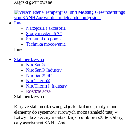
Złączki gwitnowane
Inne
Narzędzia i akcesoria
Stopy miedzi "SA"
Śrubunki do pomp
Technika mocowania
Inne
Stal nierdzewna
NiroSan®
NiroSan® Industry
NiroSan® SF
NiroTherm®
NiroTherm® Industry
Rozdzielacze
Stal nierdzewna
Rury ze stali nierdzewnej, złączki, kolanka, mufy i inne
elementy do systemów rurowych można znaleźć tutaj ✓
Łatwy i bezpieczny montaż dzięki combipress® ► Odkryj
cały asortyment SANHA®.