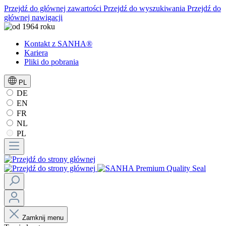
Przejdź do głównej zawartości
Przejdź do wyszukiwania
Przejdź do
głównej nawigacji
Kontakt z SANHA®
Kariera
Pliki do pobrania
PL
DE
EN
FR
NL
PL
Zamknij menu