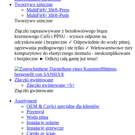
Tworzywo sztuczne
MultiFit®/ 3fit®-Press
MultiFit®/ 3fit®-Push
Tworzywo sztuczne
Złączki zaprasowywane z bezołowiowego brązu
krzemowego CuSi i PPSU - wysoce odporne na
odcynkowanie i bezpieczne ✓ Odpowiednie do wody pitnej,
ogrzewania podłogowego i nie tylko ✓ Wielowarstwowe rury
kompozytowe do elastycznego montażu - nieskomplikowane
i bezpieczne ► Odkryj całą gamę już teraz!
Złączki gwintowane
Złączki gwintowane +S+
Złączki gwintowane
Asortyment
OEM & Części specjalne dla klientów
Przemysł
Woda pitna
Instalacje solarne
Instalacje grzewcze
Ciepło ze ścian