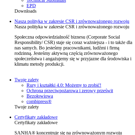
Technical Submittals
EPD
Downloads
Nasza polityka w zakresie CSR i zrównoważonego rozwoju
Nasza polityka w zakresie CSR i zrównoważonego rozwoju
Społeczna odpowiedzialność biznesu (Corporate Social
Responsibility/ CSR) staje się coraz ważniejsza - i to także dla
nas samych. Bo jesteśmy pracownikami, ludźmi i firmą
rodzinną. Jesteśmy aktywną częścią zrównoważonego
społeczeństwa i angażujemy się w przyjazne dla środowiska i
klimatu metody produkcji.
Twoje zalety
Rury i kształtki 4.0: Możemy to zrobić!
Ochrona przeciwpożarowa i zerowy prześwit
Bezołowiowa
combipress®
Twoje zalety
Certyfikaty zakładowe
Certyfikaty zakładowe
SANHA® koncentruje się na zrównoważonym rozwoju