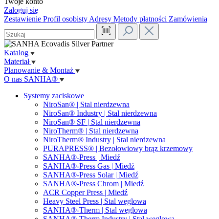
Twoje konto
Zaloguj się
Zestawienie
Profil osobisty
Adresy
Metody płatności
Zamówienia
Katalog
Materiał
Planowanie & Montaż
O nas SANHA®
Systemy zaciskowe
NiroSan® | Stal nierdzewna
NiroSan® Industry | Stal nierdzewna
NiroSan® SF | Stal nierdzewna
NiroTherm® | Stal nierdzewna
NiroTherm® Industry | Stal nierdzewna
PURAPRESS® | Bezołowiowy brąz krzemowy
SANHA®-Press | Miedź
SANHA®-Press Gas | Miedź
SANHA®-Press Solar | Miedź
SANHA®-Press Chrom | Miedź
ACR Copper Press | Miedź
Heavy Steel Press | Stal węglowa
SANHA®-Therm | Stal węglowa
SANHA®-Therm Industry | Stal węglowa