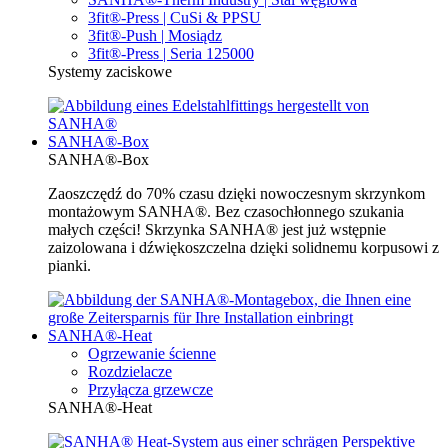
3fit®-Press | CuSi & PPSU
3fit®-Push | Mosiądz
3fit®-Press | Seria 125000
Systemy zaciskowe
SANHA®-Box
SANHA®-Box
Zaoszczędź do 70% czasu dzięki nowoczesnym skrzynkom
montażowym SANHA®. Bez czasochłonnego szukania
małych części! Skrzynka SANHA® jest już wstępnie
zaizolowana i dźwiękoszczelna dzięki solidnemu korpusowi z
pianki.
SANHA®-Heat
Ogrzewanie ścienne
Rozdzielacze
Przyłącza grzewcze
SANHA®-Heat