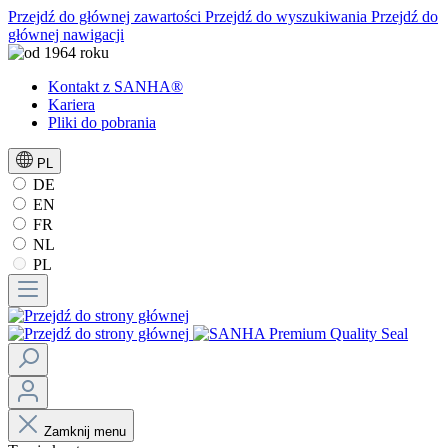
Przejdź do głównej zawartości
Przejdź do wyszukiwania
Przejdź do
głównej nawigacji
Kontakt z SANHA®
Kariera
Pliki do pobrania
PL
DE
EN
FR
NL
PL
Zamknij menu