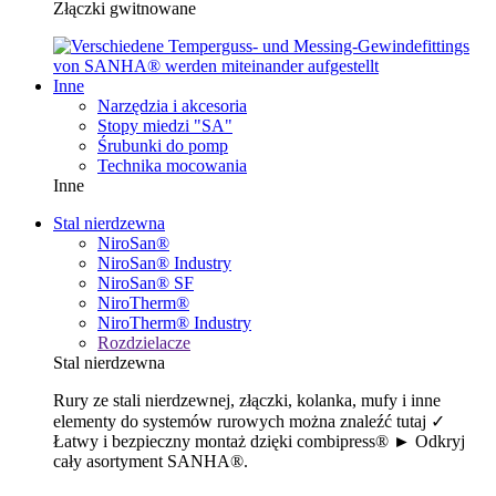
Złączki gwitnowane
Inne
Narzędzia i akcesoria
Stopy miedzi "SA"
Śrubunki do pomp
Technika mocowania
Inne
Stal nierdzewna
NiroSan®
NiroSan® Industry
NiroSan® SF
NiroTherm®
NiroTherm® Industry
Rozdzielacze
Stal nierdzewna
Rury ze stali nierdzewnej, złączki, kolanka, mufy i inne
elementy do systemów rurowych można znaleźć tutaj ✓
Łatwy i bezpieczny montaż dzięki combipress® ► Odkryj
cały asortyment SANHA®.