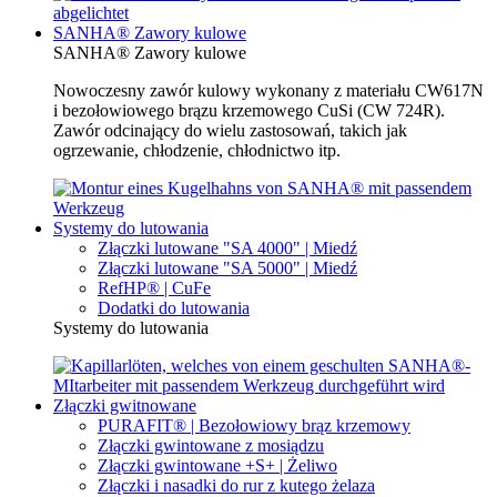
SANHA® Zawory kulowe
SANHA® Zawory kulowe
Nowoczesny zawór kulowy wykonany z materiału CW617N
i bezołowiowego brązu krzemowego CuSi (CW 724R).
Zawór odcinający do wielu zastosowań, takich jak
ogrzewanie, chłodzenie, chłodnictwo itp.
Systemy do lutowania
Złączki lutowane "SA 4000" | Miedź
Złączki lutowane "SA 5000" | Miedź
RefHP® | CuFe
Dodatki do lutowania
Systemy do lutowania
Złączki gwitnowane
PURAFIT® | Bezołowiowy brąz krzemowy
Złączki gwintowane z mosiądzu
Złączki gwintowane +S+ | Żeliwo
Złączki i nasadki do rur z kutego żelaza