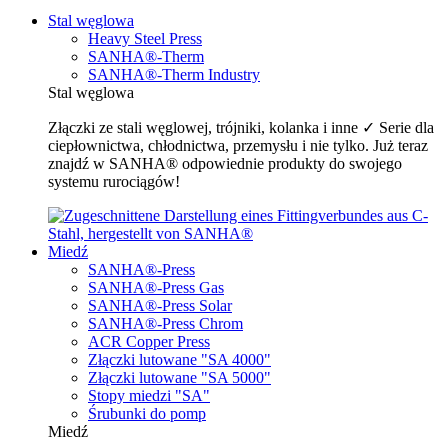
Stal węglowa
Heavy Steel Press
SANHA®-Therm
SANHA®-Therm Industry
Stal węglowa
Złączki ze stali węglowej, trójniki, kolanka i inne ✓ Serie dla
ciepłownictwa, chłodnictwa, przemysłu i nie tylko. Już teraz
znajdź w SANHA® odpowiednie produkty do swojego
systemu rurociągów!
Miedź
SANHA®-Press
SANHA®-Press Gas
SANHA®-Press Solar
SANHA®-Press Chrom
ACR Copper Press
Złączki lutowane "SA 4000"
Złączki lutowane "SA 5000"
Stopy miedzi "SA"
Śrubunki do pomp
Miedź