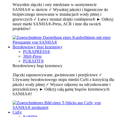
Wszystkie złączki i rury miedziane w asortymencie
SANHA® w skrócie ✓ Wysokiej jakości i higieniczne do
bezpiecznego stosowania w instalacjach wody pitnej i
grzewczych ✓ Łatwy montaż dzięki combipress® ► Odkryj
nasze marki SANHA®-Press, ACR i inne dla swoich
projektów!
Bezołowiowy brąz krzemowy
PURAPRESS®
3fit®-Press
PURAFIT®
Bezołowiowy brąz krzemowy
Złączki zaprasowywane, gwintowane i przejściowe ✓
Używamy bezołowiowego stopu miedzi CuSi z korzyścią dla
jakości wody pitnej ✓ Wysoce odporny na odcynkowanie i
przyszłościowy ► Odkryj całą gamę brązów krzemowych
SANHA®!
CuFe
RefHP®