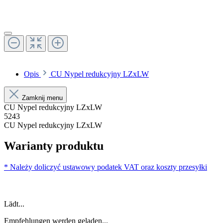
Opis
CU Nypel redukcyjny LZxLW
Zamknij menu
CU Nypel redukcyjny LZxLW
5243
CU Nypel redukcyjny LZxLW
Warianty produktu
* Należy doliczyć ustawowy podatek VAT oraz koszty przesyłki
Lädt...
Empfehlungen werden geladen...