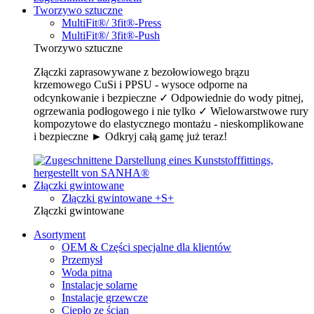
Tworzywo sztuczne
MultiFit®/ 3fit®-Press
MultiFit®/ 3fit®-Push
Tworzywo sztuczne
Złączki zaprasowywane z bezołowiowego brązu
krzemowego CuSi i PPSU - wysoce odporne na
odcynkowanie i bezpieczne ✓ Odpowiednie do wody pitnej,
ogrzewania podłogowego i nie tylko ✓ Wielowarstwowe rury
kompozytowe do elastycznego montażu - nieskomplikowane
i bezpieczne ► Odkryj całą gamę już teraz!
Złączki gwintowane
Złączki gwintowane +S+
Złączki gwintowane
Asortyment
OEM & Części specjalne dla klientów
Przemysł
Woda pitna
Instalacje solarne
Instalacje grzewcze
Ciepło ze ścian