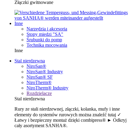
Złączki gwitnowane
Inne
Narzędzia i akcesoria
Stopy miedzi "SA"
Śrubunki do pomp
Technika mocowania
Inne
Stal nierdzewna
NiroSan®
NiroSan® Industry
NiroSan® SF
NiroTherm®
NiroTherm® Industry
Rozdzielacze
Stal nierdzewna
Rury ze stali nierdzewnej, złączki, kolanka, mufy i inne
elementy do systemów rurowych można znaleźć tutaj ✓
Łatwy i bezpieczny montaż dzięki combipress® ► Odkryj
cały asortyment SANHA®.