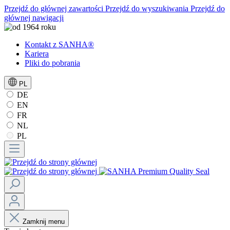
Przejdź do głównej zawartości
Przejdź do wyszukiwania
Przejdź do
głównej nawigacji
Kontakt z SANHA®
Kariera
Pliki do pobrania
PL
DE
EN
FR
NL
PL
Zamknij menu