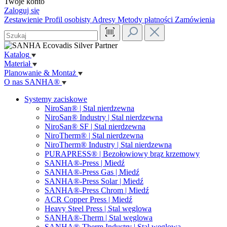
Twoje konto
Zaloguj się
Zestawienie
Profil osobisty
Adresy
Metody płatności
Zamówienia
Katalog
Materiał
Planowanie & Montaż
O nas SANHA®
Systemy zaciskowe
NiroSan® | Stal nierdzewna
NiroSan® Industry | Stal nierdzewna
NiroSan® SF | Stal nierdzewna
NiroTherm® | Stal nierdzewna
NiroTherm® Industry | Stal nierdzewna
PURAPRESS® | Bezołowiowy brąz krzemowy
SANHA®-Press | Miedź
SANHA®-Press Gas | Miedź
SANHA®-Press Solar | Miedź
SANHA®-Press Chrom | Miedź
ACR Copper Press | Miedź
Heavy Steel Press | Stal węglowa
SANHA®-Therm | Stal węglowa
SANHA®-Therm Industry | Stal węglowa