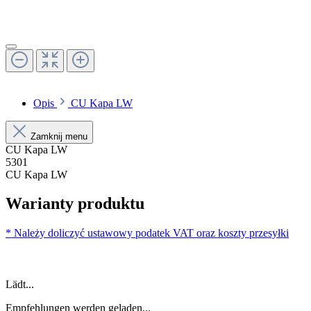
Opis
CU Kapa LW
Zamknij menu
CU Kapa LW
5301
CU Kapa LW
Warianty produktu
* Należy doliczyć ustawowy podatek VAT oraz koszty przesyłki
Lädt...
Empfehlungen werden geladen...