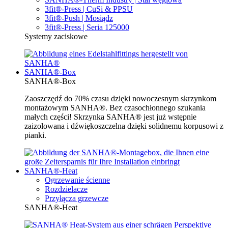
3fit®-Press | CuSi & PPSU
3fit®-Push | Mosiądz
3fit®-Press | Seria 125000
Systemy zaciskowe
SANHA®-Box
SANHA®-Box
Zaoszczędź do 70% czasu dzięki nowoczesnym skrzynkom
montażowym SANHA®. Bez czasochłonnego szukania
małych części! Skrzynka SANHA® jest już wstępnie
zaizolowana i dźwiękoszczelna dzięki solidnemu korpusowi z
pianki.
SANHA®-Heat
Ogrzewanie ścienne
Rozdzielacze
Przyłącza grzewcze
SANHA®-Heat