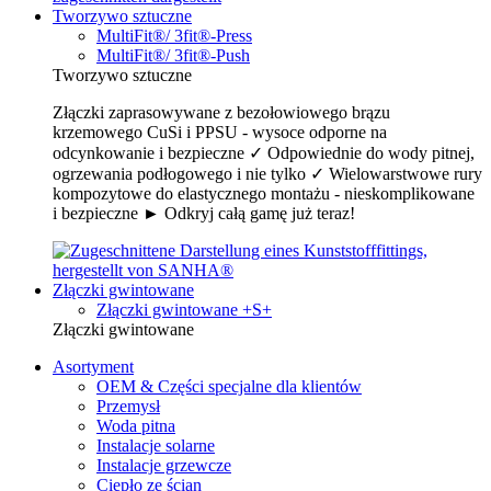
Tworzywo sztuczne
MultiFit®/ 3fit®-Press
MultiFit®/ 3fit®-Push
Tworzywo sztuczne
Złączki zaprasowywane z bezołowiowego brązu
krzemowego CuSi i PPSU - wysoce odporne na
odcynkowanie i bezpieczne ✓ Odpowiednie do wody pitnej,
ogrzewania podłogowego i nie tylko ✓ Wielowarstwowe rury
kompozytowe do elastycznego montażu - nieskomplikowane
i bezpieczne ► Odkryj całą gamę już teraz!
Złączki gwintowane
Złączki gwintowane +S+
Złączki gwintowane
Asortyment
OEM & Części specjalne dla klientów
Przemysł
Woda pitna
Instalacje solarne
Instalacje grzewcze
Ciepło ze ścian