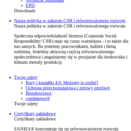
Technical Submittals
EPD
Downloads
Nasza polityka w zakresie CSR i zrównoważonego rozwoju
Nasza polityka w zakresie CSR i zrównoważonego rozwoju
Społeczna odpowiedzialność biznesu (Corporate Social
Responsibility/ CSR) staje się coraz ważniejsza - i to także dla
nas samych. Bo jesteśmy pracownikami, ludźmi i firmą
rodzinną. Jesteśmy aktywną częścią zrównoważonego
społeczeństwa i angażujemy się w przyjazne dla środowiska i
klimatu metody produkcji.
Twoje zalety
Rury i kształtki 4.0: Możemy to zrobić!
Ochrona przeciwpożarowa i zerowy prześwit
Bezołowiowa
combipress®
Twoje zalety
Certyfikaty zakładowe
Certyfikaty zakładowe
SANHA® koncentruje się na zrównoważonym rozwoju