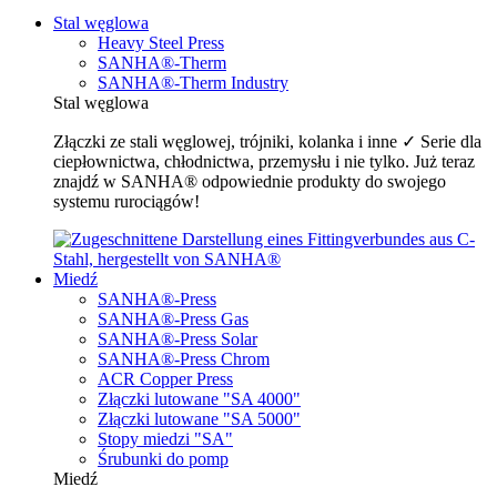
Stal węglowa
Heavy Steel Press
SANHA®-Therm
SANHA®-Therm Industry
Stal węglowa
Złączki ze stali węglowej, trójniki, kolanka i inne ✓ Serie dla
ciepłownictwa, chłodnictwa, przemysłu i nie tylko. Już teraz
znajdź w SANHA® odpowiednie produkty do swojego
systemu rurociągów!
Miedź
SANHA®-Press
SANHA®-Press Gas
SANHA®-Press Solar
SANHA®-Press Chrom
ACR Copper Press
Złączki lutowane "SA 4000"
Złączki lutowane "SA 5000"
Stopy miedzi "SA"
Śrubunki do pomp
Miedź