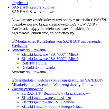
SANHA® Zawory kulowe
SANHA® Zawory kulowe
Nowoczesny zawór kulowy wykonany z materiału CW617N
i bezołowiowego brązu krzemowego CuSi (CW 724R).
Zawór odcinający do wielu zastosowań, takich jak
ogrzewanie, chłodzenie, chłodnictwo itp.
Systemy do lutowania
Złączki lutowane "SA 4000" | Miedź
Złączki lutowane "SA 5000" | Miedź
RefHP® | CuFe
Dodatki do lutowania
Systemy do lutowania
Złączki gwitnowane
PURAFIT® | Bezołowiowy brąz krzemowy
Złączki gwintowane z mosiądzu
Złączki gwintowane +S+ | Żeliwo
Złączki i nasadki do rur z kutego żelaza