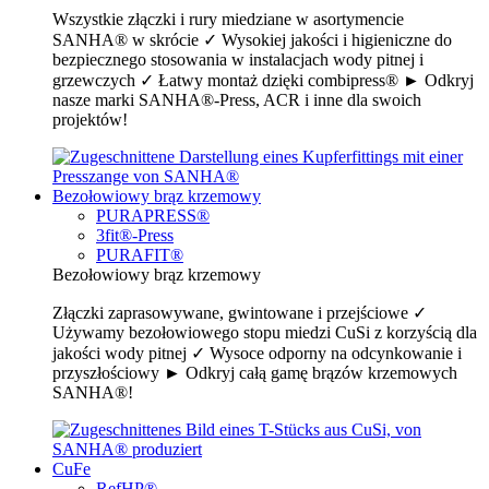
Wszystkie złączki i rury miedziane w asortymencie
SANHA® w skrócie ✓ Wysokiej jakości i higieniczne do
bezpiecznego stosowania w instalacjach wody pitnej i
grzewczych ✓ Łatwy montaż dzięki combipress® ► Odkryj
nasze marki SANHA®-Press, ACR i inne dla swoich
projektów!
Bezołowiowy brąz krzemowy
PURAPRESS®
3fit®-Press
PURAFIT®
Bezołowiowy brąz krzemowy
Złączki zaprasowywane, gwintowane i przejściowe ✓
Używamy bezołowiowego stopu miedzi CuSi z korzyścią dla
jakości wody pitnej ✓ Wysoce odporny na odcynkowanie i
przyszłościowy ► Odkryj całą gamę brązów krzemowych
SANHA®!
CuFe
RefHP®