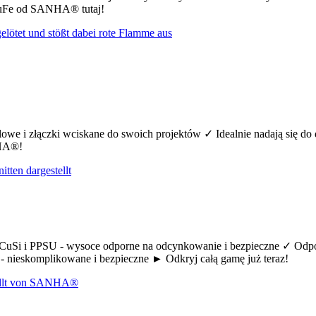
CuFe od SANHA® tutaj!
we i złączki wciskane do swoich projektów ✓ Idealnie nadają się do
NHA®!
uSi i PPSU - wysoce odporne na odcynkowanie i bezpieczne ✓ Odpow
 nieskomplikowane i bezpieczne ► Odkryj całą gamę już teraz!