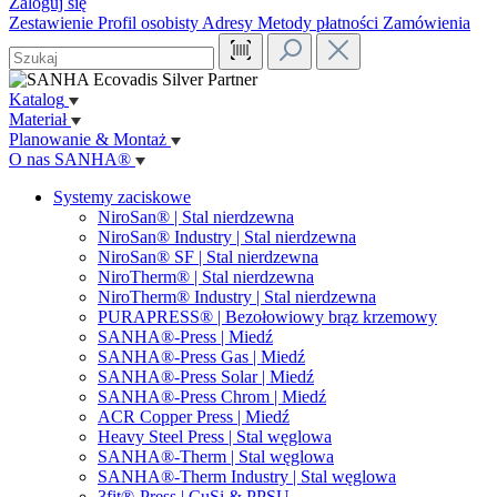
Zaloguj się
Zestawienie
Profil osobisty
Adresy
Metody płatności
Zamówienia
Katalog
Materiał
Planowanie & Montaż
O nas SANHA®
Systemy zaciskowe
NiroSan® | Stal nierdzewna
NiroSan® Industry | Stal nierdzewna
NiroSan® SF | Stal nierdzewna
NiroTherm® | Stal nierdzewna
NiroTherm® Industry | Stal nierdzewna
PURAPRESS® | Bezołowiowy brąz krzemowy
SANHA®-Press | Miedź
SANHA®-Press Gas | Miedź
SANHA®-Press Solar | Miedź
SANHA®-Press Chrom | Miedź
ACR Copper Press | Miedź
Heavy Steel Press | Stal węglowa
SANHA®-Therm | Stal węglowa
SANHA®-Therm Industry | Stal węglowa
3fit®-Press | CuSi & PPSU