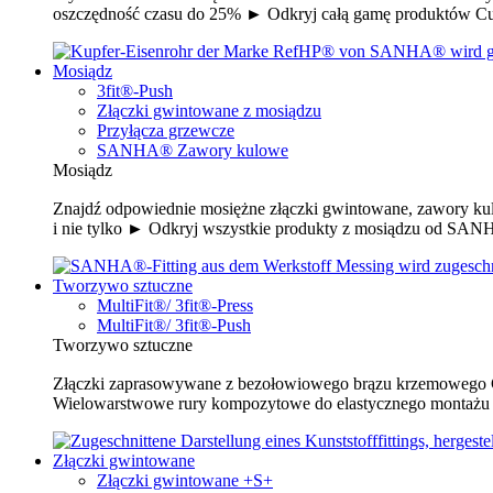
oszczędność czasu do 25% ► Odkryj całą gamę produktów 
Mosiądz
3fit®-Push
Złączki gwintowane z mosiądzu
Przyłącza grzewcze
SANHA® Zawory kulowe
Mosiądz
Znajdź odpowiednie mosiężne złączki gwintowane, zawory kulo
i nie tylko ► Odkryj wszystkie produkty z mosiądzu od SA
Tworzywo sztuczne
MultiFit®/ 3fit®-Press
MultiFit®/ 3fit®-Push
Tworzywo sztuczne
Złączki zaprasowywane z bezołowiowego brązu krzemowego C
Wielowarstwowe rury kompozytowe do elastycznego montażu -
Złączki gwintowane
Złączki gwintowane +S+