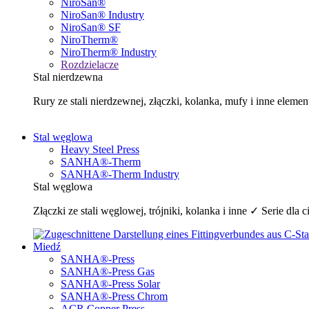
NiroSan®
NiroSan® Industry
NiroSan® SF
NiroTherm®
NiroTherm® Industry
Rozdzielacze
Stal nierdzewna
Rury ze stali nierdzewnej, złączki, kolanka, mufy i inne e
Stal węglowa
Heavy Steel Press
SANHA®-Therm
SANHA®-Therm Industry
Stal węglowa
Złączki ze stali węglowej, trójniki, kolanka i inne ✓ Serie 
Miedź
SANHA®-Press
SANHA®-Press Gas
SANHA®-Press Solar
SANHA®-Press Chrom
ACR Copper Press