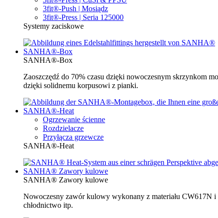
3fit®-Push | Mosiądz
3fit®-Press | Seria 125000
Systemy zaciskowe
SANHA®-Box
SANHA®-Box
Zaoszczędź do 70% czasu dzięki nowoczesnym skrzynkom mo
dzięki solidnemu korpusowi z pianki.
SANHA®-Heat
Ogrzewanie ścienne
Rozdzielacze
Przyłącza grzewcze
SANHA®-Heat
SANHA® Zawory kulowe
SANHA® Zawory kulowe
Nowoczesny zawór kulowy wykonany z materiału CW617N i be
chłodnictwo itp.