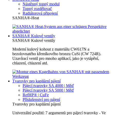
Nástěnný topný modul
Topný rozdělovač
Radiátorová připojení
SANHA®-Heat
SANHA® Kulové ventily
SANHA® Kulové ventily
Moderní kulový kohout z materiálu CW617N a
bezolovnatého křemíkového bronzu CuSi (CW 724R).
Uzavírací ventil pro mnoho aplikací, jako je vytápění,
chlazení, chlazení atd.
Tvarovky pro kapilární pájení
Pájecí tvarovky SA 4000 | Měď
Pájecí tvarovky SA 5000 | Měď
RefHP® | CuFe
Příslušenství pro pájení
Tvarovky pro kapilární pájení
Univerzální použití: 7 argumentů pro pájecí tvarovky - Ve