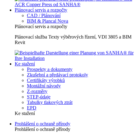
Plánovací servis a rozpočty
CAD / Plánování
BIM & Plancal Nova
Plánovací servis a rozpočty
Plánovací služba Texty výběrových řízení, VDI 3805 a BIM
Revit
Ke stažení
Prospekty a dokumenty
Zkušební a předávací protokoly
Certifikáty výrobků
Montážní návody
Z-rozměry
STEP-údaje
Tabulky tlakových ztrát
EPD
Ke stažení
Prohlášení o ochraně přírody
Prohlášení o ochraně přírody