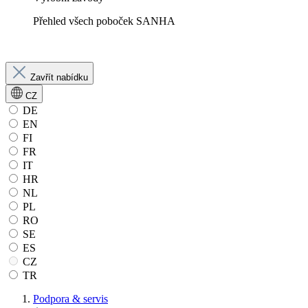
Přehled všech poboček SANHA
Zavřít nabídku
CZ
DE
EN
FI
FR
IT
HR
NL
PL
RO
SE
ES
CZ
TR
Podpora & servis