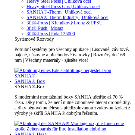
Heavy Steel Press | Uhlíková ocel
Heavy Steel Press Gas | Uhlíková ocel
SANHA®-Therm | Uhlíková ocel
SANHA®-Therm Industry | Uhlíková ocel
3fit®-Press | Křemíkový bronz & PPSU
3fit®-Push | Mosaz
3fit®-Press | řada 125000
Systémové Rozvody
Potrubní systémy pro všechny aplikace | Lisované, závitové,
pájené, násuvné a přechodové tvarovky | Rozměry do 168
mm | Všechny materiály - zjistěte více!
SANHA®-Box
SANHA®-Box
S moderními montážními boxy SANHA ušetříte až 70 %
času. Díky tomu, že není nutné zdlouhavě hledat drobné díly,
a díky pěnovému tělesu s předizolovanou zvukovou izolací z
výroby je skříň SANHA® dobrým řešením.
SANHA®-Heat