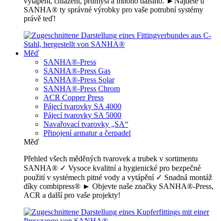
vytápění, chlazení, průmysl a mnoho dalšího. ►Najděte u
SANHA® ty správné výrobky pro vaše potrubní systémy
právě teď!
Měď
SANHA®-Press
SANHA®-Press Gas
SANHA®-Press Solar
SANHA®-Press Chrom
ACR Copper Press
Pájecí tvarovky SA 4000
Pájecí tvarovky SA 5000
Navařovací tvarovky „SA“
Připojení armatur a čerpadel
Měď
Přehled všech měděných tvarovek a trubek v sortimentu
SANHA® ✓ Vysoce kvalitní a hygienické pro bezpečné
použití v systémech pitné vody a vytápění ✓ Snadná montáž
díky combipress® ► Objevte naše značky SANHA®-Press,
ACR a další pro vaše projekty!