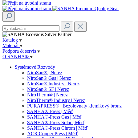
Katalog
Materiál
Podpora & servis
O SANHA®
Systémové Rozvody
NiroSan® | Nerez
NiroSan® Gas | Nerez
NiroSan® Industry | Nerez
NiroSan® SF | Nerez
NiroTherm® | Nerez
NiroTherm® Industry | Nerez
PURAPRESS® | Bezolovnatý křemíkový bronz
SANHA®-Press | Měď
SANHA®-Press Gas | Měď
SANHA®-Press Solar | Měď
SANHA®-Press Chrom | Měď
ACR Copper Press | Měď