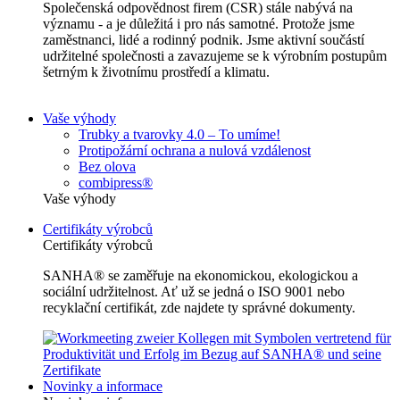
Společenská odpovědnost firem (CSR) stále nabývá na
významu - a je důležitá i pro nás samotné. Protože jsme
zaměstnanci, lidé a rodinný podnik. Jsme aktivní součástí
udržitelné společnosti a zavazujeme se k výrobním postupům
šetrným k životnímu prostředí a klimatu.
Vaše výhody
Trubky a tvarovky 4.0 – To umíme!
Protipožární ochrana a nulová vzdálenost
Bez olova
combipress®
Vaše výhody
Certifikáty výrobců
Certifikáty výrobců
SANHA® se zaměřuje na ekonomickou, ekologickou a
sociální udržitelnost. Ať už se jedná o ISO 9001 nebo
recyklační certifikát, zde najdete ty správné dokumenty.
Novinky a informace