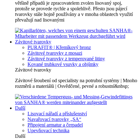
většině případů je zpracovatelem zvolen lisovaný spoj,
protože se provede rychle a spolehlivě. Přesto jsou pájecí
tvarovky stále hojně používány a v mnoha oblastech využití
převažují nad lisovanými
Závitové tvarovky
PURAFIT® | Křemíkový bronz
Závitové tvarovky z mosazi
Závitové tvarovky z temperované litiny
Kované trubkové vsuvky a objímky
Závitové tvarovky
Závitové šroubení od specialisty na potrubní systémy | Mnoho
rozměrů a materiálů | Osvědčené, pevné a robustní&nbsp;
Další
Lisovací nářadí a příslušenství
Navařovací tvarovky „SA“
Připojení armatur a čerpadel
Upevňovací technika
Další