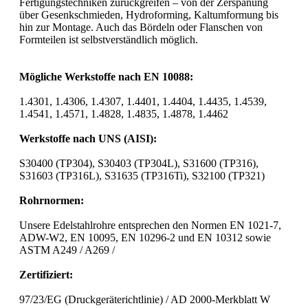
Fertigungstechniken zurückgreifen – von der Zerspanung
über Gesenkschmieden, Hydroforming, Kaltumformung bis
hin zur Montage. Auch das Bördeln oder Flanschen von
Formteilen ist selbstverständlich möglich.
Mögliche Werkstoffe nach EN 10088:
1.4301, 1.4306, 1.4307, 1.4401, 1.4404, 1.4435, 1.4539,
1.4541, 1.4571, 1.4828, 1.4835, 1.4878, 1.4462
Werkstoffe nach UNS (AISI):
S30400 (TP304), S30403 (TP304L), S31600 (TP316),
S31603 (TP316L), S31635 (TP316Ti), S32100 (TP321)
Rohrnormen:
Unsere Edelstahlrohre entsprechen den Normen EN 1021-7,
ADW-W2, EN 10095, EN 10296-2 und EN 10312 sowie
ASTM A249 / A269 /
Zertifiziert:
97/23/EG (Druckgeräterichtlinie) / AD 2000-Merkblatt W