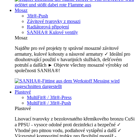
Mosaz
3fit®-Push
Závitové tvarovky z mosazi
Radiátorová připojení
SANHA® Kulové ventily
Mosaz
Najděte pro své projekty ty správné mosazné závitové
armatury, kulové kohouty a násuvné armatury ✓ Ideální pro
dlouhotrvající použití v havarijních službách, dešťovém
potrubí a dalších ► Objevte všechny mosazné výrobky od
společnosti SANHA®!
Plastové
MultiFit® / 3fit®-Press
MultiFit® / 3fit®-Push
Plastové
Lisovací tvarovky z bezolovnatého křemíkového bronzu CuSi
a PPSU - vysoce odolné proti dezinfekci a bezpečné ✓
Vhodné pro pitnou vodu, podlahové vytápění a další ✓
Vícevrstvé kompozitní trubky pro flexibilní montáž -