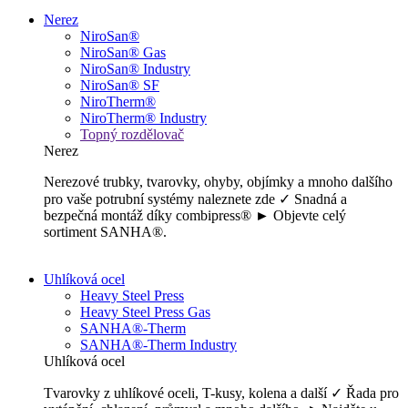
Nerez
NiroSan®
NiroSan® Gas
NiroSan® Industry
NiroSan® SF
NiroTherm®
NiroTherm® Industry
Topný rozdělovač
Nerez
Nerezové trubky, tvarovky, ohyby, objímky a mnoho dalšího
pro vaše potrubní systémy naleznete zde ✓ Snadná a
bezpečná montáž díky combipress® ► Objevte celý
sortiment SANHA®.
Uhlíková ocel
Heavy Steel Press
Heavy Steel Press Gas
SANHA®-Therm
SANHA®-Therm Industry
Uhlíková ocel
Tvarovky z uhlíkové oceli, T-kusy, kolena a další ✓ Řada pro