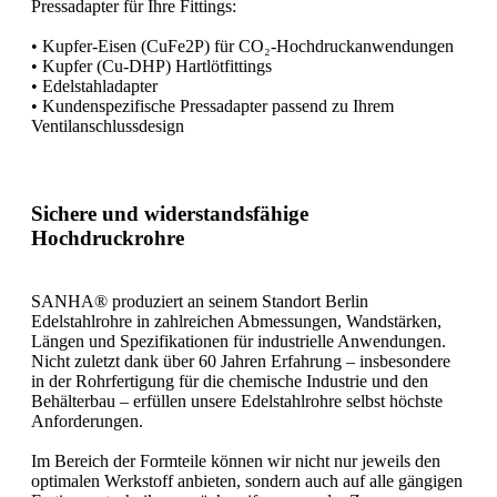
Pressadapter für Ihre Fittings:
• Kupfer-Eisen (CuFe2P) für CO₂-Hochdruckanwendungen
• Kupfer (Cu-DHP) Hartlötfittings
• Edelstahladapter
• Kundenspezifische Pressadapter passend zu Ihrem
Ventilanschlussdesign
Sichere und widerstandsfähige
Hochdruckrohre
SANHA® produziert an seinem Standort Berlin
Edelstahlrohre in zahlreichen Abmessungen, Wandstärken,
Längen und Spezifikationen für industrielle Anwendungen.
Nicht zuletzt dank über 60 Jahren Erfahrung – insbesondere
in der Rohrfertigung für die chemische Industrie und den
Behälterbau – erfüllen unsere Edelstahlrohre selbst höchste
Anforderungen.
Im Bereich der Formteile können wir nicht nur jeweils den
optimalen Werkstoff anbieten, sondern auch auf alle gängigen