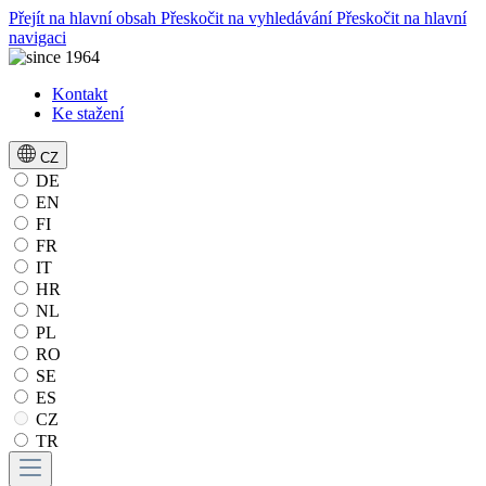
Přejít na hlavní obsah
Přeskočit na vyhledávání
Přeskočit na hlavní
navigaci
Kontakt
Ke stažení
CZ
DE
EN
FI
FR
IT
HR
NL
PL
RO
SE
ES
CZ
TR