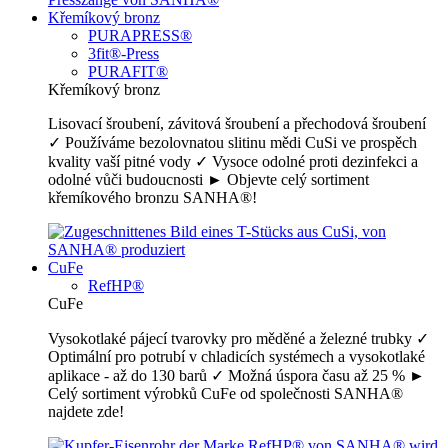
Křemíkový bronz
PURAPRESS®
3fit®-Press
PURAFIT®
Křemíkový bronz
Lisovací šroubení, závitová šroubení a přechodová šroubení
✓ Používáme bezolovnatou slitinu mědi CuSi ve prospěch
kvality vaší pitné vody ✓ Vysoce odolné proti dezinfekci a
odolné vůči budoucnosti ► Objevte celý sortiment
křemíkového bronzu SANHA®!
CuFe
RefHP®
CuFe
Vysokotlaké pájecí tvarovky pro měděné a železné trubky ✓
Optimální pro potrubí v chladicích systémech a vysokotlaké
aplikace - až do 130 barů ✓ Možná úspora času až 25 % ►
Celý sortiment výrobků CuFe od společnosti SANHA®
najdete zde!