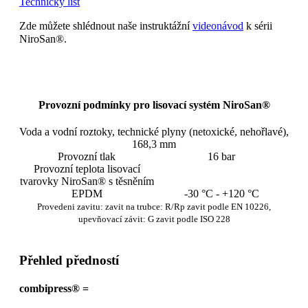
Technický list
Zde můžete shlédnout naše instruktážní
videonávod
k sérii
NiroSan®.
Provozní podmínky pro lisovací systém NiroSan®
Voda a vodní roztoky, technické plyny (netoxické, nehořlavé),
168,3 mm
Provozní tlak
16 bar
Provozní teplota lisovací
tvarovky NiroSan® s těsněním
EPDM
-30 °C - +120 °C
Provedeni zavitu: zavit na trubce: R/Rp zavit podle EN 10226,
upevňovací závit: G zavit podle ISO 228
Přehled předností
combipress® =