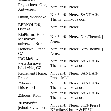
Project Ineos One,
NiroSan® | Nerez
Antwerpen
NiroSan® | Nerez, SANHA®-
Unilin, Wielsbeke
Therm | Uhlíková ocel
BERNOLD®,
NiroSan® | Nerez
Ostrava
BioPharma Hub
NiroSan® | Nerez, NiroTherm® |
Masrykova
Nerez
univerzita, Brno
Honeywell Praha,
NiroSan® | Nerez, NiroTherm® |
CZ
Nerez
IBC Mošnov a
NiroSan® | Nerez, SANHA®-
výstavba nové
Therm | Uhlíková ocel
řídíci věže, CZ
Retirement Home,
NiroSan® | Nerez, SANHA®-
Pribor
Press | Měď
25hours,
NiroSan® | Nerez, SANHA®-
Düsseldorf
Therm | Uhlíková ocel
NiroSan® | Nerez, SANHA®-
25hours, Köln
Therm | Uhlíková ocel
30 bytových
NiroSan® | Nerez, 3fit®-Press |
jednotek v Ulmeru
Křemíkový bronz & PPSU