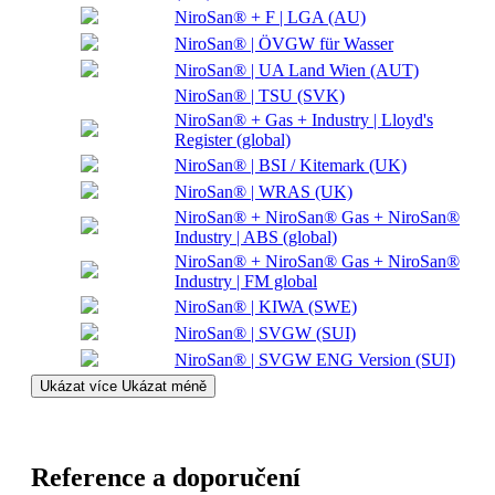
NiroSan® + F | LGA (AU)
NiroSan® | ÖVGW für Wasser
NiroSan® | UA Land Wien (AUT)
NiroSan® | TSU (SVK)
NiroSan® + Gas + Industry | Lloyd's
Register (global)
NiroSan® | BSI / Kitemark (UK)
NiroSan® | WRAS (UK)
NiroSan® + NiroSan® Gas + NiroSan®
Industry | ABS (global)
NiroSan® + NiroSan® Gas + NiroSan®
Industry | FM global
NiroSan® | KIWA (SWE)
NiroSan® | SVGW (SUI)
NiroSan® | SVGW ENG Version (SUI)
Ukázat více
Ukázat méně
Reference a doporučení