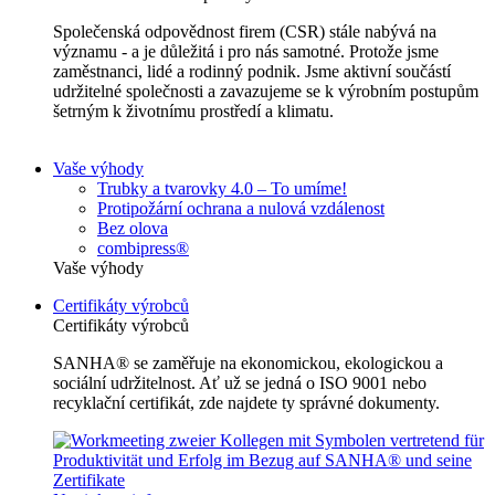
Společenská odpovědnost firem (CSR) stále nabývá na
významu - a je důležitá i pro nás samotné. Protože jsme
zaměstnanci, lidé a rodinný podnik. Jsme aktivní součástí
udržitelné společnosti a zavazujeme se k výrobním postupům
šetrným k životnímu prostředí a klimatu.
Vaše výhody
Trubky a tvarovky 4.0 – To umíme!
Protipožární ochrana a nulová vzdálenost
Bez olova
combipress®
Vaše výhody
Certifikáty výrobců
Certifikáty výrobců
SANHA® se zaměřuje na ekonomickou, ekologickou a
sociální udržitelnost. Ať už se jedná o ISO 9001 nebo
recyklační certifikát, zde najdete ty správné dokumenty.