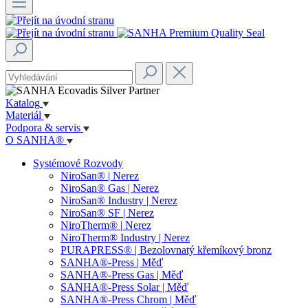
Katalog
Materiál
Podpora & servis
O SANHA®
Systémové Rozvody
NiroSan® | Nerez
NiroSan® Gas | Nerez
NiroSan® Industry | Nerez
NiroSan® SF | Nerez
NiroTherm® | Nerez
NiroTherm® Industry | Nerez
PURAPRESS® | Bezolovnatý křemíkový bronz
SANHA®-Press | Měď
SANHA®-Press Gas | Měď
SANHA®-Press Solar | Měď
SANHA®-Press Chrom | Měď