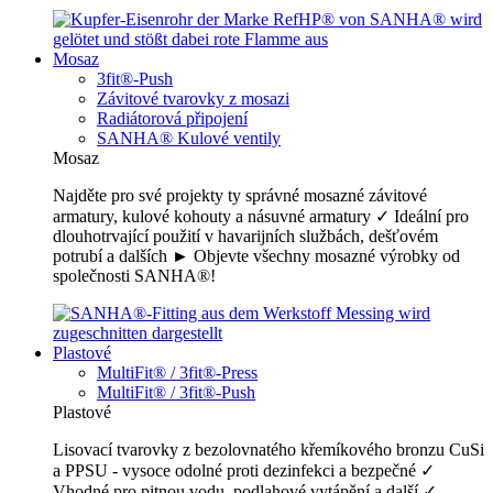
Mosaz
3fit®-Push
Závitové tvarovky z mosazi
Radiátorová připojení
SANHA® Kulové ventily
Mosaz
Najděte pro své projekty ty správné mosazné závitové
armatury, kulové kohouty a násuvné armatury ✓ Ideální pro
dlouhotrvající použití v havarijních službách, dešťovém
potrubí a dalších ► Objevte všechny mosazné výrobky od
společnosti SANHA®!
Plastové
MultiFit® / 3fit®-Press
MultiFit® / 3fit®-Push
Plastové
Lisovací tvarovky z bezolovnatého křemíkového bronzu CuSi
a PPSU - vysoce odolné proti dezinfekci a bezpečné ✓
Vhodné pro pitnou vodu, podlahové vytápění a další ✓