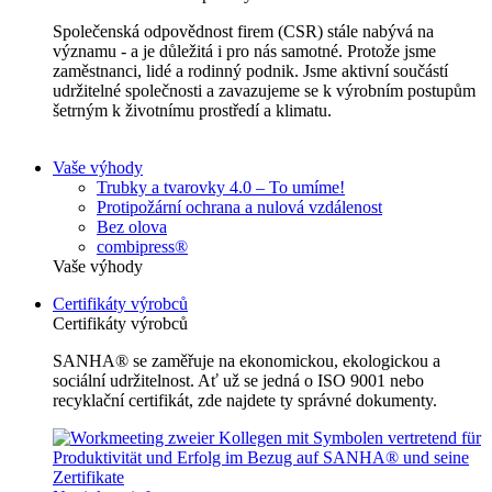
Společenská odpovědnost firem (CSR) stále nabývá na
významu - a je důležitá i pro nás samotné. Protože jsme
zaměstnanci, lidé a rodinný podnik. Jsme aktivní součástí
udržitelné společnosti a zavazujeme se k výrobním postupům
šetrným k životnímu prostředí a klimatu.
Vaše výhody
Trubky a tvarovky 4.0 – To umíme!
Protipožární ochrana a nulová vzdálenost
Bez olova
combipress®
Vaše výhody
Certifikáty výrobců
Certifikáty výrobců
SANHA® se zaměřuje na ekonomickou, ekologickou a
sociální udržitelnost. Ať už se jedná o ISO 9001 nebo
recyklační certifikát, zde najdete ty správné dokumenty.