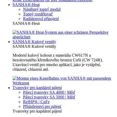
SANHA®-Heat
Nástěnný topný modul
Topný rozdělovač
Radiátorová připojení
SANHA®-Heat
SANHA® Kulové ventily
SANHA® Kulové ventily
Moderní kulový kohout z materiálu CW617N a
bezolovnatého křemíkového bronzu CuSi (CW 724R).
Uzavírací ventil pro mnoho aplikací, jako je vytápění,
chlazení, chlazení atd.
Tvarovky pro kapilární pájení
Pájecí tvarovky SA 4000 | Měď
Pájecí tvarovky SA 5000 | Měď
RefHP® | CuFe
Příslušenství pro pájení
Tvarovky pro kapilární pájení