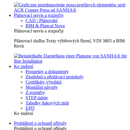
Plánovací servis a rozpočty
CAD / Plánování
BIM & Plancal Nova
Plánovací servis a rozpočty
Plánovací služba Texty výběrových řízení, VDI 3805 a BIM
Revit
Ke stažení
Prospekty a dokumenty
Zkušební a předávací protokoly
Certifikáty výrobků
Montážní návody
Z-rozměry
STEP-údaje
Tabulky tlakových ztrát
EPD
Ke stažení
Prohlášení o ochraně přírody
Prohlášení o ochraně přírody