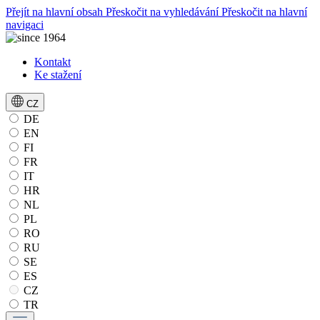
Přejít na hlavní obsah
Přeskočit na vyhledávání
Přeskočit na hlavní
navigaci
Kontakt
Ke stažení
CZ
DE
EN
FI
FR
IT
HR
NL
PL
RO
RU
SE
ES
CZ
TR