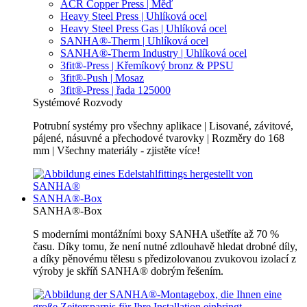
ACR Copper Press | Měď
Heavy Steel Press | Uhlíková ocel
Heavy Steel Press Gas | Uhlíková ocel
SANHA®-Therm | Uhlíková ocel
SANHA®-Therm Industry | Uhlíková ocel
3fit®-Press | Křemíkový bronz & PPSU
3fit®-Push | Mosaz
3fit®-Press | řada 125000
Systémové Rozvody
Potrubní systémy pro všechny aplikace | Lisované, závitové,
pájené, násuvné a přechodové tvarovky | Rozměry do 168
mm | Všechny materiály - zjistěte více!
SANHA®-Box
SANHA®-Box
S moderními montážními boxy SANHA ušetříte až 70 %
času. Díky tomu, že není nutné zdlouhavě hledat drobné díly,
a díky pěnovému tělesu s předizolovanou zvukovou izolací z
výroby je skříň SANHA® dobrým řešením.