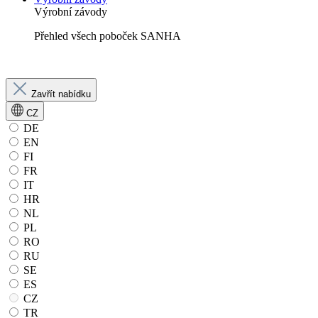
Výrobní závody
Přehled všech poboček SANHA
Zavřít nabídku
CZ
DE
EN
FI
FR
IT
HR
NL
PL
RO
RU
SE
ES
CZ
TR