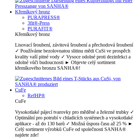
Křemíkový bronz
PURAPRESS®
3fit®-Press
PURAFIT®
Křemíkový bronz
Lisovací šroubení, závitová šroubení a přechodová šroubení
✓ Používáme bezolovnatou slitinu mědi CuSi ve prospěch
kvality vaší pitné vody ✓ Vysoce odolné proti dezinfekci a
odolné vůči budoucnosti ► Objevte celý sortiment
křemíkového bronzu SANHA®!
CuFe
RefHP®
CuFe
Vysokotlaké pájecí tvarovky pro měděné a železné trubky ✓
Optimální pro potrubí v chladicích systémech a vysokotlaké
aplikace - až do 130 barů ✓ Možná úspora času až 25 % ►
Celý sortiment výrobků CuFe od společnosti SANHA®
najdete zde!