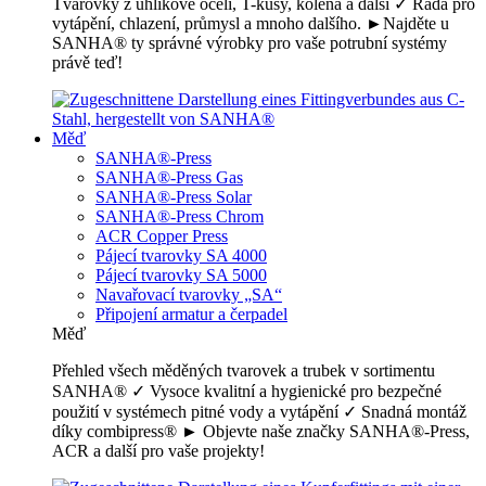
Tvarovky z uhlíkové oceli, T-kusy, kolena a další ✓ Řada pro
vytápění, chlazení, průmysl a mnoho dalšího. ►Najděte u
SANHA® ty správné výrobky pro vaše potrubní systémy
právě teď!
Měď
SANHA®-Press
SANHA®-Press Gas
SANHA®-Press Solar
SANHA®-Press Chrom
ACR Copper Press
Pájecí tvarovky SA 4000
Pájecí tvarovky SA 5000
Navařovací tvarovky „SA“
Připojení armatur a čerpadel
Měď
Přehled všech měděných tvarovek a trubek v sortimentu
SANHA® ✓ Vysoce kvalitní a hygienické pro bezpečné
použití v systémech pitné vody a vytápění ✓ Snadná montáž
díky combipress® ► Objevte naše značky SANHA®-Press,
ACR a další pro vaše projekty!