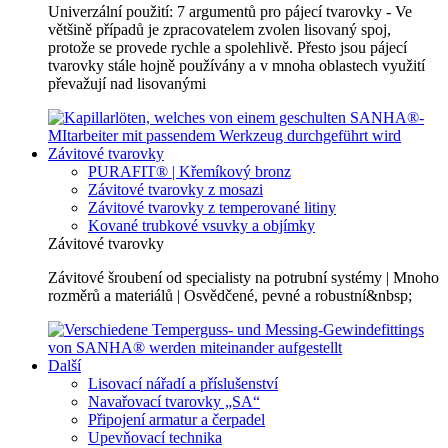
Univerzální použití: 7 argumentů pro pájecí tvarovky - Ve
většině případů je zpracovatelem zvolen lisovaný spoj,
protože se provede rychle a spolehlivě. Přesto jsou pájecí
tvarovky stále hojně používány a v mnoha oblastech využití
převažují nad lisovanými
Závitové tvarovky
PURAFIT® | Křemíkový bronz
Závitové tvarovky z mosazi
Závitové tvarovky z temperované litiny
Kované trubkové vsuvky a objímky
Závitové tvarovky
Závitové šroubení od specialisty na potrubní systémy | Mnoho
rozměrů a materiálů | Osvědčené, pevné a robustní&nbsp;
Další
Lisovací nářadí a příslušenství
Navařovací tvarovky „SA“
Připojení armatur a čerpadel
Upevňovací technika