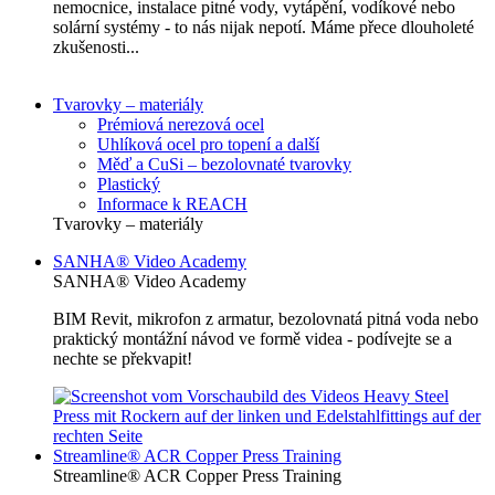
nemocnice, instalace pitné vody, vytápění, vodíkové nebo
solární systémy - to nás nijak nepotí. Máme přece dlouholeté
zkušenosti...
Tvarovky – materiály
Prémiová nerezová ocel
Uhlíková ocel pro topení a další
Měď a CuSi – bezolovnaté tvarovky
Plastický
Informace k REACH
Tvarovky – materiály
SANHA® Video Academy
SANHA® Video Academy
BIM Revit, mikrofon z armatur, bezolovnatá pitná voda nebo
praktický montážní návod ve formě videa - podívejte se a
nechte se překvapit!
Streamline® ACR Copper Press Training
Streamline® ACR Copper Press Training