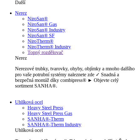
Další
Nerez
NiroSan®
NiroSan® Gas
NiroSan® Industry
NiroSan® SF
NiroTherm®
NiroTherm® Industry
Topný rozdělovač
Nerez
Nerezové trubky, tvarovky, ohyby, objímky a mnoho dalšího
pro vaše potrubní systémy naleznete zde ✓ Snadná a
bezpečná montáž díky combipress® ► Objevte celý
sortiment SANHA®.
Uhlíková ocel
Heavy Steel Press
Heavy Steel Press Gas
SANHA®-Therm
SANHA®-Therm Industry
Uhlíková ocel