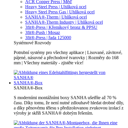
ACR Copper Press | Měď
Heavy Steel Press | Uhlíková ocel
Heavy Steel Press Gas | Uhlíková ocel
SANHA®-Therm | Uhlíková ocel
SANHA®-Therm Industry | Uhlíková ocel
3fit®-Press | Křemíkový bronz & PPSU
3fit®-Push | Mosaz
3fit®-Press | řada 125000
Systémové Rozvody
Potrubní systémy pro všechny aplikace | Lisované, závitové,
pájené, násuvné a přechodové tvarovky | Rozměry do 168
mm | Všechny materiály - zjistěte více!
SANHA®-Box
SANHA®-Box
S moderními montážními boxy SANHA ušetříte až 70 %
času. Díky tomu, že není nutné zdlouhavě hledat drobné díly,
a díky pěnovému tělesu s předizolovanou zvukovou izolací z
výroby je skříň SANHA® dobrým řešením.