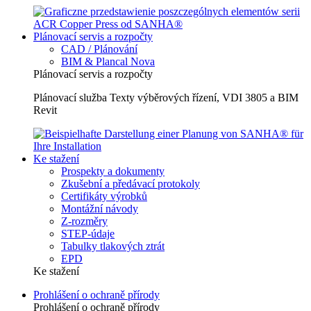
Plánovací servis a rozpočty
CAD / Plánování
BIM & Plancal Nova
Plánovací servis a rozpočty
Plánovací služba Texty výběrových řízení, VDI 3805 a BIM
Revit
Ke stažení
Prospekty a dokumenty
Zkušební a předávací protokoly
Certifikáty výrobků
Montážní návody
Z-rozměry
STEP-údaje
Tabulky tlakových ztrát
EPD
Ke stažení
Prohlášení o ochraně přírody
Prohlášení o ochraně přírody