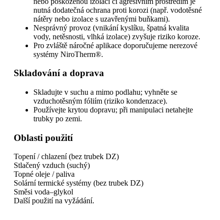
nebo poškozenou izolací či agresivním prostředím je
nutná dodatečná ochrana proti korozi (např. vodotěsné
nátěry nebo izolace s uzavřenými buňkami).
Nesprávný provoz (vnikání kyslíku, špatná kvalita
vody, netěsnosti, vlhká izolace) zvyšuje riziko koroze.
Pro zvláště náročné aplikace doporučujeme nerezové
systémy NiroTherm®.
Skladování a doprava
Skladujte v suchu a mimo podlahu; vyhněte se
vzduchotěsným fóliím (riziko kondenzace).
Používejte krytou dopravu; při manipulaci netahejte
trubky po zemi.
Oblasti použití
Topení / chlazení (bez trubek DZ)
Stlačený vzduch (suchý)
Topné oleje / paliva
Solární termické systémy (bez trubek DZ)
Směsi voda–glykol
Další použití na vyžádání.