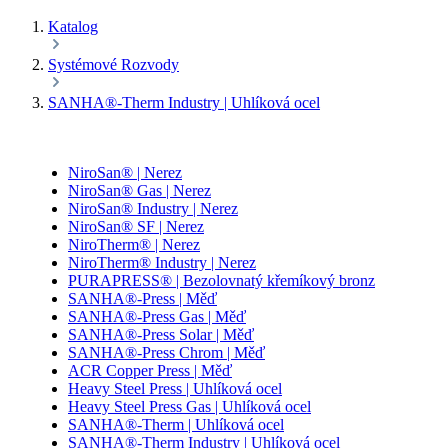
Katalog
Systémové Rozvody
SANHA®-Therm Industry | Uhlíková ocel
NiroSan® | Nerez
NiroSan® Gas | Nerez
NiroSan® Industry | Nerez
NiroSan® SF | Nerez
NiroTherm® | Nerez
NiroTherm® Industry | Nerez
PURAPRESS® | Bezolovnatý křemíkový bronz
SANHA®-Press | Měď
SANHA®-Press Gas | Měď
SANHA®-Press Solar | Měď
SANHA®-Press Chrom | Měď
ACR Copper Press | Měď
Heavy Steel Press | Uhlíková ocel
Heavy Steel Press Gas | Uhlíková ocel
SANHA®-Therm | Uhlíková ocel
SANHA®-Therm Industry | Uhlíková ocel