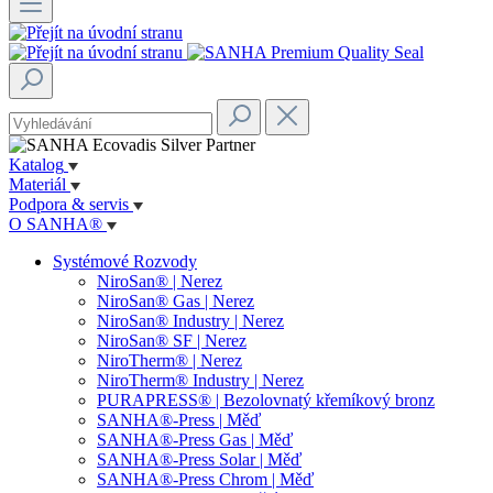
Katalog
Materiál
Podpora & servis
O SANHA®
Systémové Rozvody
NiroSan® | Nerez
NiroSan® Gas | Nerez
NiroSan® Industry | Nerez
NiroSan® SF | Nerez
NiroTherm® | Nerez
NiroTherm® Industry | Nerez
PURAPRESS® | Bezolovnatý křemíkový bronz
SANHA®-Press | Měď
SANHA®-Press Gas | Měď
SANHA®-Press Solar | Měď
SANHA®-Press Chrom | Měď