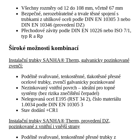
Všechny rozměry od 12 do 108 mm, včetně 67 mm
Bezpečné, nerozebíratelné a trvale těsné spojení s
trubkami z uhlíkové oceli podle DIN EN 10305 3 nebo
DIN EN 10346 (provedení DZ)
Přechodové závity podle DIN EN 10226 nebo ISO 7/1,
typ R a Rp
Široké možnosti kombinací
Instalační trubky SANHA® Therm, galvanicky pozinkované
zvenčí:
Podélně svařované, tenkostěnné, tlakotěsné přesné
ocelové trubky, zvenčí galvanicky pozinkované
Nezinkovaný vnitřní povrch – ideální pro topné
systémy (bez rizika znečištění čerpadel)
Nelegovaná ocel E195 (RST 34 2), číslo materiálu
1.0034 podle DIN EN 10305 3
Stav dodání +CR1
Instalační trubky SANHA® Therm, provedení DZ,
pozinkované z vnitřní i vnější strany
Podélně svařované, tenkostěnné přesné trubky z