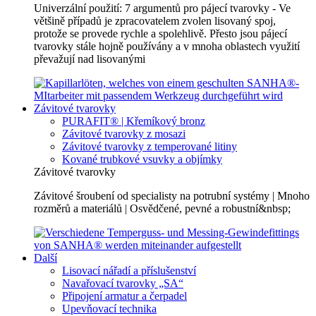
Univerzální použití: 7 argumentů pro pájecí tvarovky - Ve
většině případů je zpracovatelem zvolen lisovaný spoj,
protože se provede rychle a spolehlivě. Přesto jsou pájecí
tvarovky stále hojně používány a v mnoha oblastech využití
převažují nad lisovanými
Závitové tvarovky
PURAFIT® | Křemíkový bronz
Závitové tvarovky z mosazi
Závitové tvarovky z temperované litiny
Kované trubkové vsuvky a objímky
Závitové tvarovky
Závitové šroubení od specialisty na potrubní systémy | Mnoho
rozměrů a materiálů | Osvědčené, pevné a robustní&nbsp;
Další
Lisovací nářadí a příslušenství
Navařovací tvarovky „SA“
Připojení armatur a čerpadel
Upevňovací technika