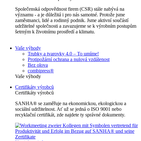
Společenská odpovědnost firem (CSR) stále nabývá na
významu - a je důležitá i pro nás samotné. Protože jsme
zaměstnanci, lidé a rodinný podnik. Jsme aktivní součástí
udržitelné společnosti a zavazujeme se k výrobním postupům
šetrným k životnímu prostředí a klimatu.
Vaše výhody
Trubky a tvarovky 4.0 – To umíme!
Protipožární ochrana a nulová vzdálenost
Bez olova
combipress®
Vaše výhody
Certifikáty výrobců
Certifikáty výrobců
SANHA® se zaměřuje na ekonomickou, ekologickou a
sociální udržitelnost. Ať už se jedná o ISO 9001 nebo
recyklační certifikát, zde najdete ty správné dokumenty.