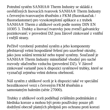
Potrubní systém SANHA® Therm Industry se skládá z
osvědčených lisovacích tvarovek SANHA® Therm Industry
s červeným tvarovaným těsněním z FKM (fluorokaučuk /
fluoroelastomer) pro vysokoteplotní aplikace a z trubek
SANHA® Therm z uhlíkové oceli podle normy DIN EN
10305 3. Trubky a lisovací tvarovky jsou zvenčí galvanicky
pozinkované; v provedení DZ jsou žárově zinkované z vnitřní
i vnější strany.
Pečlivě vyrobený potrubní systém a jeho komponenty
představují velmi hospodárné řešení pro uzavřené okruhy,
jako jsou solární termické nebo topné systémy. Současně je
SANHA® Therm Industry mimořádně vhodný pro suché
rozvody stlačeného vzduchu (provedení DZ). V žárově
zinkované variantě jsou k dispozici systémové trubky, které se
vyznačují zejména velmi dobrou ohebností.
Náš systém z uhlíkové oceli je k dispozici také ve speciální
bezsilikonové verzi s červeným FKM těsněním a
samostatným balením (série 27000).
Trubky z uhlíkové oceli podléhají zvláštním podmínkám z
hlediska koroze a mohou být proto používány pouze při
dodržení obecně platných předpisů pro ochranu proti korozi