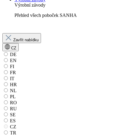
Výrobní závody
Přehled všech poboček SANHA
Zavřít nabídku
CZ
DE
EN
FI
FR
IT
HR
NL
PL
RO
RU
SE
ES
CZ
TR