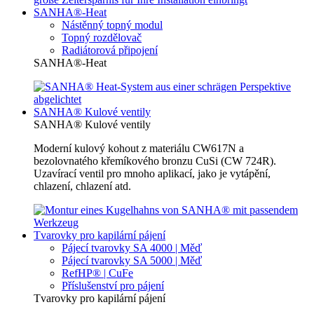
SANHA®-Heat
Nástěnný topný modul
Topný rozdělovač
Radiátorová připojení
SANHA®-Heat
SANHA® Kulové ventily
SANHA® Kulové ventily
Moderní kulový kohout z materiálu CW617N a
bezolovnatého křemíkového bronzu CuSi (CW 724R).
Uzavírací ventil pro mnoho aplikací, jako je vytápění,
chlazení, chlazení atd.
Tvarovky pro kapilární pájení
Pájecí tvarovky SA 4000 | Měď
Pájecí tvarovky SA 5000 | Měď
RefHP® | CuFe
Příslušenství pro pájení
Tvarovky pro kapilární pájení