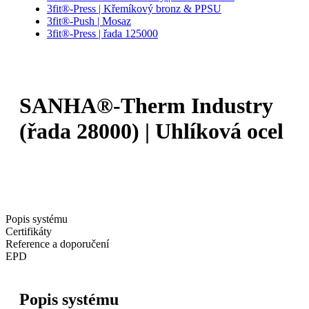
3fit®-Press | Křemíkový bronz & PPSU
3fit®-Push | Mosaz
3fit®-Press | řada 125000
SANHA®-Therm Industry
(řada 28000) | Uhlíková ocel
Popis systému
Certifikáty
Reference a doporučení
EPD
Popis systému