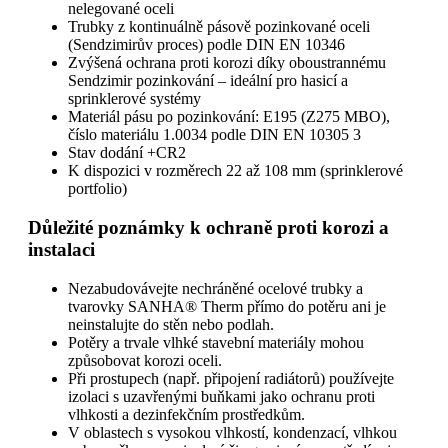
nelegované oceli
Trubky z kontinuálně pásově pozinkované oceli
(Sendzimirův proces) podle DIN EN 10346
Zvýšená ochrana proti korozi díky oboustrannému
Sendzimir pozinkování – ideální pro hasicí a
sprinklerové systémy
Materiál pásu po pozinkování: E195 (Z275 MBO),
číslo materiálu 1.0034 podle DIN EN 10305 3
Stav dodání +CR2
K dispozici v rozměrech 22 až 108 mm (sprinklerové
portfolio)
Důležité poznámky k ochraně proti korozi a
instalaci
Nezabudovávejte nechráněné ocelové trubky a
tvarovky SANHA® Therm přímo do potěru ani je
neinstalujte do stěn nebo podlah.
Potěry a trvale vlhké stavební materiály mohou
způsobovat korozi oceli.
Při prostupech (např. připojení radiátorů) používejte
izolaci s uzavřenými buňkami jako ochranu proti
vlhkosti a dezinfekčním prostředkům.
V oblastech s vysokou vlhkostí, kondenzací, vlhkou