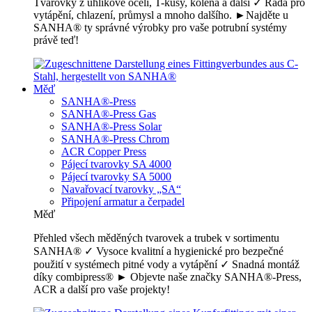
Tvarovky z uhlíkové oceli, T-kusy, kolena a další ✓ Řada pro
vytápění, chlazení, průmysl a mnoho dalšího. ►Najděte u
SANHA® ty správné výrobky pro vaše potrubní systémy
právě teď!
Měď
SANHA®-Press
SANHA®-Press Gas
SANHA®-Press Solar
SANHA®-Press Chrom
ACR Copper Press
Pájecí tvarovky SA 4000
Pájecí tvarovky SA 5000
Navařovací tvarovky „SA“
Připojení armatur a čerpadel
Měď
Přehled všech měděných tvarovek a trubek v sortimentu
SANHA® ✓ Vysoce kvalitní a hygienické pro bezpečné
použití v systémech pitné vody a vytápění ✓ Snadná montáž
díky combipress® ► Objevte naše značky SANHA®-Press,
ACR a další pro vaše projekty!