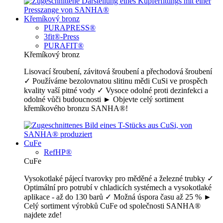
Křemíkový bronz
PURAPRESS®
3fit®-Press
PURAFIT®
Křemíkový bronz
Lisovací šroubení, závitová šroubení a přechodová šroubení
✓ Používáme bezolovnatou slitinu mědi CuSi ve prospěch
kvality vaší pitné vody ✓ Vysoce odolné proti dezinfekci a
odolné vůči budoucnosti ► Objevte celý sortiment
křemíkového bronzu SANHA®!
CuFe
RefHP®
CuFe
Vysokotlaké pájecí tvarovky pro měděné a železné trubky ✓
Optimální pro potrubí v chladicích systémech a vysokotlaké
aplikace - až do 130 barů ✓ Možná úspora času až 25 % ►
Celý sortiment výrobků CuFe od společnosti SANHA®
najdete zde!