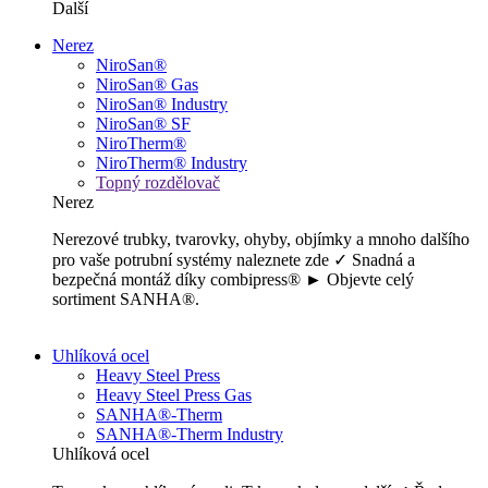
Další
Nerez
NiroSan®
NiroSan® Gas
NiroSan® Industry
NiroSan® SF
NiroTherm®
NiroTherm® Industry
Topný rozdělovač
Nerez
Nerezové trubky, tvarovky, ohyby, objímky a mnoho dalšího
pro vaše potrubní systémy naleznete zde ✓ Snadná a
bezpečná montáž díky combipress® ► Objevte celý
sortiment SANHA®.
Uhlíková ocel
Heavy Steel Press
Heavy Steel Press Gas
SANHA®-Therm
SANHA®-Therm Industry
Uhlíková ocel