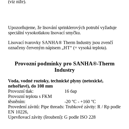
(viz níže).
Upozorňujeme, že lisování sprinklerových potrubí vyžaduje
speciální vysokotlakou lisovací smyčku.
Lisovací tvarovky SANHA® Therm Industry jsou zvenčí
označeny červeným nápisem „HT“ (= vysoká teplota).
Provozní podmínky pro SANHA®‑Therm
Industry
Voda, vodné roztoky, technické plyny (netoxické,
nehořlavé), do 108 mm
Provozní tlak:
16 бар
Provozní teplota s FKM
těsněním:
-20 °C - +160 °C
Provedení závitů: Pipe threads: Trubkové závity: R / Rp podle
EN 10226,
Upevňovací závity (šroubení): G podle ISO 228