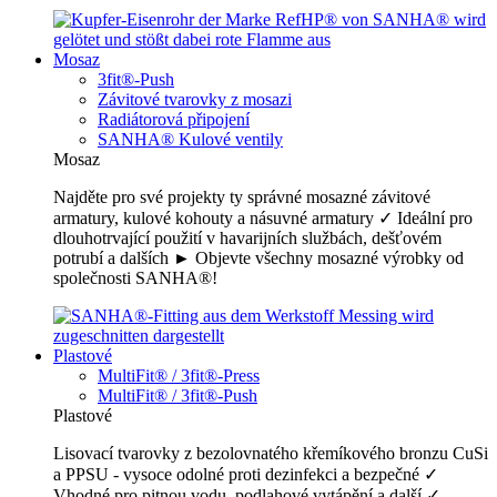
Mosaz
3fit®-Push
Závitové tvarovky z mosazi
Radiátorová připojení
SANHA® Kulové ventily
Mosaz
Najděte pro své projekty ty správné mosazné závitové
armatury, kulové kohouty a násuvné armatury ✓ Ideální pro
dlouhotrvající použití v havarijních službách, dešťovém
potrubí a dalších ► Objevte všechny mosazné výrobky od
společnosti SANHA®!
Plastové
MultiFit® / 3fit®-Press
MultiFit® / 3fit®-Push
Plastové
Lisovací tvarovky z bezolovnatého křemíkového bronzu CuSi
a PPSU - vysoce odolné proti dezinfekci a bezpečné ✓
Vhodné pro pitnou vodu, podlahové vytápění a další ✓