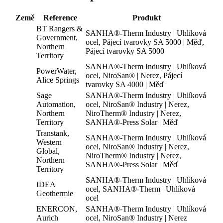
Země
Reference
Produkt
BT Rangers &
SANHA®-Therm Industry | Uhlíková
Government,
ocel, Pájecí tvarovky SA 5000 | Měď,
Northern
Pájecí tvarovky SA 5000
Territory
SANHA®-Therm Industry | Uhlíková
PowerWater,
ocel, NiroSan® | Nerez, Pájecí
Alice Springs
tvarovky SA 4000 | Měď
Sage
SANHA®-Therm Industry | Uhlíková
Automation,
ocel, NiroSan® Industry | Nerez,
Northern
NiroTherm® Industry | Nerez,
Territory
SANHA®-Press Solar | Měď
Transtank,
SANHA®-Therm Industry | Uhlíková
Western
ocel, NiroSan® Industry | Nerez,
Global,
NiroTherm® Industry | Nerez,
Northern
SANHA®-Press Solar | Měď
Territory
SANHA®-Therm Industry | Uhlíková
IDEA
ocel, SANHA®-Therm | Uhlíková
Geothermie
ocel
ENERCON,
SANHA®-Therm Industry | Uhlíková
Aurich
ocel, NiroSan® Industry | Nerez