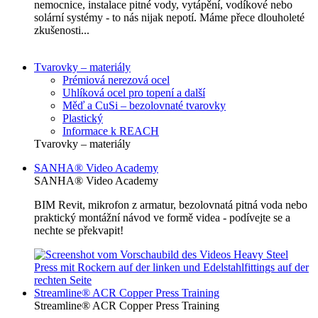
nemocnice, instalace pitné vody, vytápění, vodíkové nebo
solární systémy - to nás nijak nepotí. Máme přece dlouholeté
zkušenosti...
Tvarovky – materiály
Prémiová nerezová ocel
Uhlíková ocel pro topení a další
Měď a CuSi – bezolovnaté tvarovky
Plastický
Informace k REACH
Tvarovky – materiály
SANHA® Video Academy
SANHA® Video Academy
BIM Revit, mikrofon z armatur, bezolovnatá pitná voda nebo
praktický montážní návod ve formě videa - podívejte se a
nechte se překvapit!
Streamline® ACR Copper Press Training
Streamline® ACR Copper Press Training