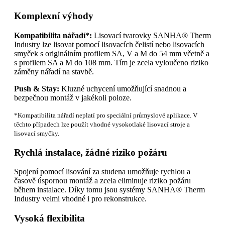
Komplexní výhody
Kompatibilita nářadí*:
Lisovací tvarovky SANHA® Therm
Industry lze lisovat pomocí lisovacích čelistí nebo lisovacích
smyček s originálním profilem SA, V a M do 54 mm včetně a
s profilem SA a M do 108 mm. Tím je zcela vyloučeno riziko
záměny nářadí na stavbě.
Push & Stay:
Kluzné uchycení umožňující snadnou a
bezpečnou montáž v jakékoli poloze.
*Kompatibilita nářadí neplatí pro speciální průmyslové aplikace. V
těchto případech lze použít vhodné vysokotlaké lisovací stroje a
lisovací smyčky.
Rychlá instalace, žádné riziko požáru
Spojení pomocí lisování za studena umožňuje rychlou a
časově úspornou montáž a zcela eliminuje riziko požáru
během instalace. Díky tomu jsou systémy SANHA® Therm
Industry velmi vhodné i pro rekonstrukce.
Vysoká flexibilita