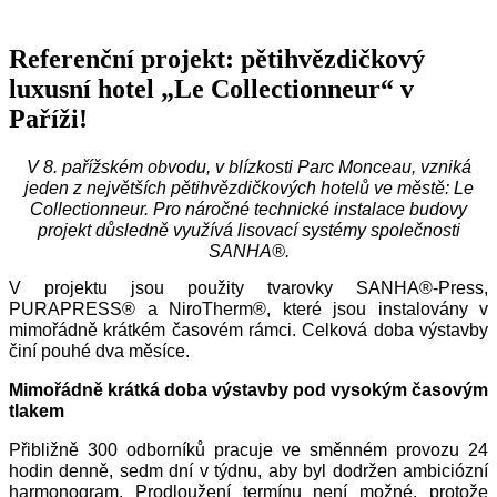
Referenční projekt: pětihvězdičkový
luxusní hotel „Le Collectionneur“ v
Paříži!
V 8. pařížském obvodu, v blízkosti Parc Monceau, vzniká
jeden z největších pětihvězdičkových hotelů ve městě: Le
Collectionneur. Pro náročné technické instalace budovy
projekt důsledně využívá lisovací systémy společnosti
SANHA®.
V projektu jsou použity tvarovky SANHA®‑Press,
PURAPRESS® a NiroTherm®, které jsou instalovány v
mimořádně krátkém časovém rámci. Celková doba výstavby
činí pouhé dva měsíce.
Mimořádně krátká doba výstavby pod vysokým časovým
tlakem
Přibližně 300 odborníků pracuje ve směnném provozu 24
hodin denně, sedm dní v týdnu, aby byl dodržen ambiciózní
harmonogram. Prodloužení termínu není možné, protože