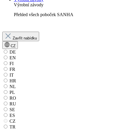
Výrobní závody
Přehled všech poboček SANHA
Zavřít nabídku
CZ
DE
EN
FI
FR
IT
HR
NL
PL
RO
RU
SE
ES
CZ
TR