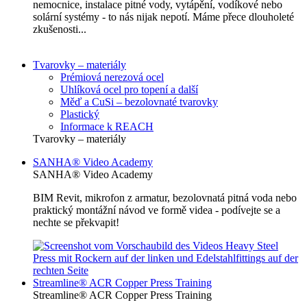
nemocnice, instalace pitné vody, vytápění, vodíkové nebo
solární systémy - to nás nijak nepotí. Máme přece dlouholeté
zkušenosti...
Tvarovky – materiály
Prémiová nerezová ocel
Uhlíková ocel pro topení a další
Měď a CuSi – bezolovnaté tvarovky
Plastický
Informace k REACH
Tvarovky – materiály
SANHA® Video Academy
SANHA® Video Academy
BIM Revit, mikrofon z armatur, bezolovnatá pitná voda nebo
praktický montážní návod ve formě videa - podívejte se a
nechte se překvapit!
Streamline® ACR Copper Press Training
Streamline® ACR Copper Press Training