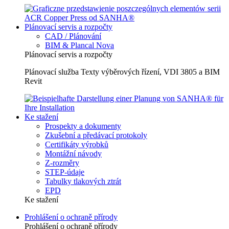
Plánovací servis a rozpočty
CAD / Plánování
BIM & Plancal Nova
Plánovací servis a rozpočty
Plánovací služba Texty výběrových řízení, VDI 3805 a BIM
Revit
Ke stažení
Prospekty a dokumenty
Zkušební a předávací protokoly
Certifikáty výrobků
Montážní návody
Z-rozměry
STEP-údaje
Tabulky tlakových ztrát
EPD
Ke stažení
Prohlášení o ochraně přírody
Prohlášení o ochraně přírody