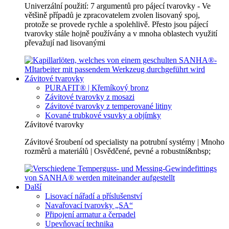
Univerzální použití: 7 argumentů pro pájecí tvarovky - Ve
většině případů je zpracovatelem zvolen lisovaný spoj,
protože se provede rychle a spolehlivě. Přesto jsou pájecí
tvarovky stále hojně používány a v mnoha oblastech využití
převažují nad lisovanými
Závitové tvarovky
PURAFIT® | Křemíkový bronz
Závitové tvarovky z mosazi
Závitové tvarovky z temperované litiny
Kované trubkové vsuvky a objímky
Závitové tvarovky
Závitové šroubení od specialisty na potrubní systémy | Mnoho
rozměrů a materiálů | Osvědčené, pevné a robustní&nbsp;
Další
Lisovací nářadí a příslušenství
Navařovací tvarovky „SA“
Připojení armatur a čerpadel
Upevňovací technika