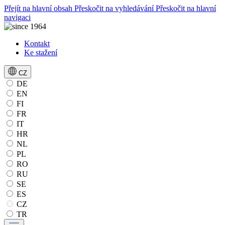
Přejít na hlavní obsah
Přeskočit na vyhledávání
Přeskočit na hlavní
navigaci
Kontakt
Ke stažení
CZ
DE
EN
FI
FR
IT
HR
NL
PL
RO
RU
SE
ES
CZ
TR