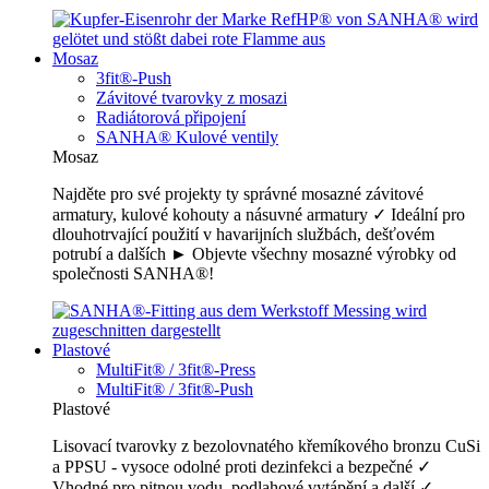
Mosaz
3fit®-Push
Závitové tvarovky z mosazi
Radiátorová připojení
SANHA® Kulové ventily
Mosaz
Najděte pro své projekty ty správné mosazné závitové
armatury, kulové kohouty a násuvné armatury ✓ Ideální pro
dlouhotrvající použití v havarijních službách, dešťovém
potrubí a dalších ► Objevte všechny mosazné výrobky od
společnosti SANHA®!
Plastové
MultiFit® / 3fit®-Press
MultiFit® / 3fit®-Push
Plastové
Lisovací tvarovky z bezolovnatého křemíkového bronzu CuSi
a PPSU - vysoce odolné proti dezinfekci a bezpečné ✓
Vhodné pro pitnou vodu, podlahové vytápění a další ✓