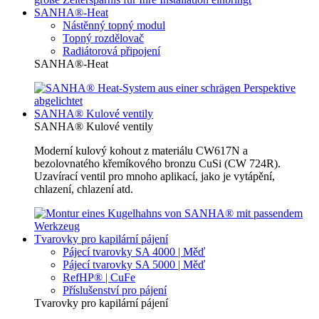
SANHA®-Heat
Nástěnný topný modul
Topný rozdělovač
Radiátorová připojení
SANHA®-Heat
SANHA® Kulové ventily
SANHA® Kulové ventily
Moderní kulový kohout z materiálu CW617N a
bezolovnatého křemíkového bronzu CuSi (CW 724R).
Uzavírací ventil pro mnoho aplikací, jako je vytápění,
chlazení, chlazení atd.
Tvarovky pro kapilární pájení
Pájecí tvarovky SA 4000 | Měď
Pájecí tvarovky SA 5000 | Měď
RefHP® | CuFe
Příslušenství pro pájení
Tvarovky pro kapilární pájení