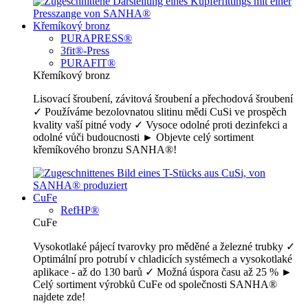
Křemíkový bronz
PURAPRESS®
3fit®-Press
PURAFIT®
Křemíkový bronz
Lisovací šroubení, závitová šroubení a přechodová šroubení
✓ Používáme bezolovnatou slitinu mědi CuSi ve prospěch
kvality vaší pitné vody ✓ Vysoce odolné proti dezinfekci a
odolné vůči budoucnosti ► Objevte celý sortiment
křemíkového bronzu SANHA®!
CuFe
RefHP®
CuFe
Vysokotlaké pájecí tvarovky pro měděné a železné trubky ✓
Optimální pro potrubí v chladicích systémech a vysokotlaké
aplikace - až do 130 barů ✓ Možná úspora času až 25 % ►
Celý sortiment výrobků CuFe od společnosti SANHA®
najdete zde!