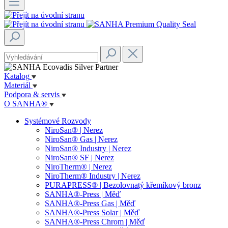
Katalog
Materiál
Podpora & servis
O SANHA®
Systémové Rozvody
NiroSan® | Nerez
NiroSan® Gas | Nerez
NiroSan® Industry | Nerez
NiroSan® SF | Nerez
NiroTherm® | Nerez
NiroTherm® Industry | Nerez
PURAPRESS® | Bezolovnatý křemíkový bronz
SANHA®-Press | Měď
SANHA®-Press Gas | Měď
SANHA®-Press Solar | Měď
SANHA®-Press Chrom | Měď