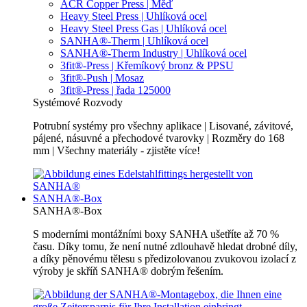
ACR Copper Press | Měď
Heavy Steel Press | Uhlíková ocel
Heavy Steel Press Gas | Uhlíková ocel
SANHA®-Therm | Uhlíková ocel
SANHA®-Therm Industry | Uhlíková ocel
3fit®-Press | Křemíkový bronz & PPSU
3fit®-Push | Mosaz
3fit®-Press | řada 125000
Systémové Rozvody
Potrubní systémy pro všechny aplikace | Lisované, závitové,
pájené, násuvné a přechodové tvarovky | Rozměry do 168
mm | Všechny materiály - zjistěte více!
SANHA®-Box
SANHA®-Box
S moderními montážními boxy SANHA ušetříte až 70 %
času. Díky tomu, že není nutné zdlouhavě hledat drobné díly,
a díky pěnovému tělesu s předizolovanou zvukovou izolací z
výroby je skříň SANHA® dobrým řešením.