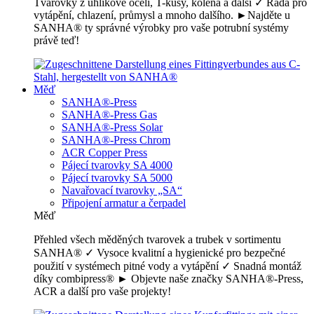
Tvarovky z uhlíkové oceli, T-kusy, kolena a další ✓ Řada pro
vytápění, chlazení, průmysl a mnoho dalšího. ►Najděte u
SANHA® ty správné výrobky pro vaše potrubní systémy
právě teď!
Měď
SANHA®-Press
SANHA®-Press Gas
SANHA®-Press Solar
SANHA®-Press Chrom
ACR Copper Press
Pájecí tvarovky SA 4000
Pájecí tvarovky SA 5000
Navařovací tvarovky „SA“
Připojení armatur a čerpadel
Měď
Přehled všech měděných tvarovek a trubek v sortimentu
SANHA® ✓ Vysoce kvalitní a hygienické pro bezpečné
použití v systémech pitné vody a vytápění ✓ Snadná montáž
díky combipress® ► Objevte naše značky SANHA®-Press,
ACR a další pro vaše projekty!