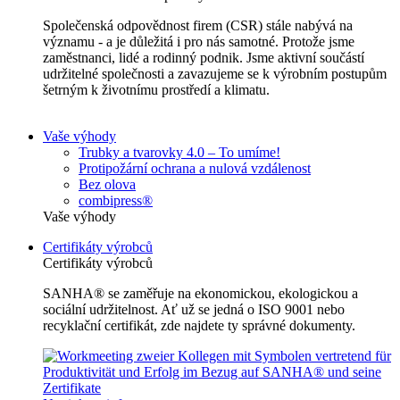
Společenská odpovědnost firem (CSR) stále nabývá na
významu - a je důležitá i pro nás samotné. Protože jsme
zaměstnanci, lidé a rodinný podnik. Jsme aktivní součástí
udržitelné společnosti a zavazujeme se k výrobním postupům
šetrným k životnímu prostředí a klimatu.
Vaše výhody
Trubky a tvarovky 4.0 – To umíme!
Protipožární ochrana a nulová vzdálenost
Bez olova
combipress®
Vaše výhody
Certifikáty výrobců
Certifikáty výrobců
SANHA® se zaměřuje na ekonomickou, ekologickou a
sociální udržitelnost. Ať už se jedná o ISO 9001 nebo
recyklační certifikát, zde najdete ty správné dokumenty.