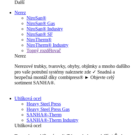
Další
Nerez
NiroSan®
NiroSan® Gas
NiroSan® Industry
NiroSan® SF
NiroTherm®
NiroTherm® Industry
Topný rozdělovač
Nerez
Nerezové trubky, tvarovky, ohyby, objímky a mnoho dalšího
pro vaše potrubní systémy naleznete zde ✓ Snadná a
bezpečná montáž díky combipress® ► Objevte celý
sortiment SANHA®.
Uhlíková ocel
Heavy Steel Press
Heavy Steel Press Gas
SANHA®-Therm
SANHA®-Therm Industry
Uhlíková ocel