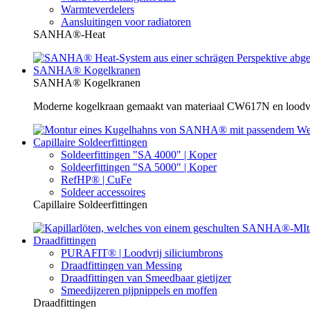
Warmteverdelers
Aansluitingen voor radiatoren
SANHA®-Heat
SANHA® Kogelkranen
SANHA® Kogelkranen
Moderne kogelkraan gemaakt van materiaal CW617N en loodvrij
Capillaire Soldeerfittingen
Soldeerfittingen "SA 4000" | Koper
Soldeerfittingen "SA 5000" | Koper
RefHP® | CuFe
Soldeer accessoires
Capillaire Soldeerfittingen
Draadfittingen
PURAFIT® | Loodvrij siliciumbrons
Draadfittingen van Messing
Draadfittingen van Smeedbaar gietijzer
Smeedijzeren pijpnippels en moffen
Draadfittingen