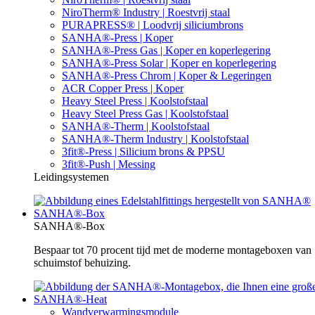
NiroTherm® Industry | Roestvrij staal
PURAPRESS® | Loodvrij siliciumbrons
SANHA®-Press | Koper
SANHA®-Press Gas | Koper en koperlegering
SANHA®-Press Solar | Koper en koperlegering
SANHA®-Press Chrom | Koper & Legeringen
ACR Copper Press | Koper
Heavy Steel Press | Koolstofstaal
Heavy Steel Press Gas | Koolstofstaal
SANHA®-Therm | Koolstofstaal
SANHA®-Therm Industry | Koolstofstaal
3fit®-Press | Silicium brons & PPSU
3fit®-Push | Messing
Leidingsystemen
SANHA®-Box
SANHA®-Box
Bespaar tot 70 procent tijd met de moderne montageboxen va
schuimstof behuizing.
SANHA®-Heat
Wandverwarmingsmodule