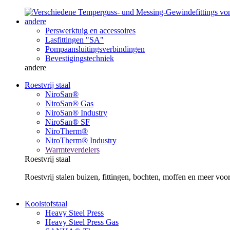
andere
Perswerktuig en accessoires
Lasfittingen "SA"
Pompaansluitingsverbindingen
Bevestigingstechniek
andere
Roestvrij staal
NiroSan®
NiroSan® Gas
NiroSan® Industry
NiroSan® SF
NiroTherm®
NiroTherm® Industry
Warmteverdelers
Roestvrij staal
Roestvrij stalen buizen, fittingen, bochten, moffen en meer v
Koolstofstaal
Heavy Steel Press
Heavy Steel Press Gas