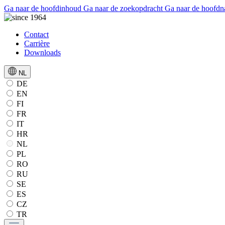
Ga naar de hoofdinhoud
Ga naar de zoekopdracht
Ga naar de hoofdn
Contact
Carrière
Downloads
NL
DE
EN
FI
FR
IT
HR
NL
PL
RO
RU
SE
ES
CZ
TR