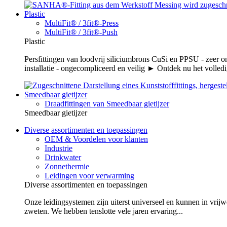
Plastic
MultiFit® / 3fit®-Press
MultiFit® / 3fit®-Push
Plastic
Persfittingen van loodvrij siliciumbrons CuSi en PPSU - zeer 
installatie - ongecompliceerd en veilig ► Ontdek nu het volledi
Smeedbaar gietijzer
Draadfittingen van Smeedbaar gietijzer
Smeedbaar gietijzer
Diverse assortimenten en toepassingen
OEM & Voordelen voor klanten
Industrie
Drinkwater
Zonnethermie
Leidingen voor verwarming
Diverse assortimenten en toepassingen
Onze leidingsystemen zijn uiterst universeel en kunnen in vrijw
zweten. We hebben tenslotte vele jaren ervaring...