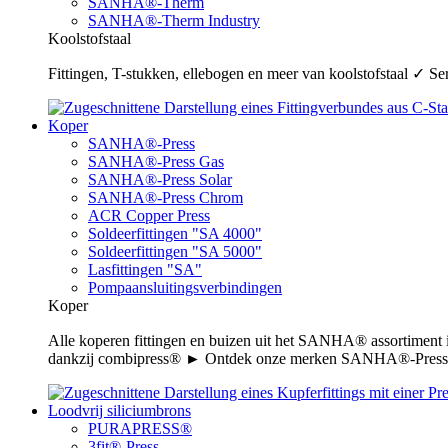
SANHA®-Therm
SANHA®-Therm Industry
Koolstofstaal
Fittingen, T-stukken, ellebogen en meer van koolstofstaal ✓ 
Koper
SANHA®-Press
SANHA®-Press Gas
SANHA®-Press Solar
SANHA®-Press Chrom
ACR Copper Press
Soldeerfittingen "SA 4000"
Soldeerfittingen "SA 5000"
Lasfittingen "SA"
Pompaansluitingsverbindingen
Koper
Alle koperen fittingen en buizen uit het SANHA® assortiment
dankzij combipress® ► Ontdek onze merken SANHA®-Press,
Loodvrij siliciumbrons
PURAPRESS®
3fit®-Press