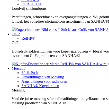
PURAFIT®
Loodvrij siliciumbrons
Persfittingen, schroefdraad- en overgangsfittingen ✓ Wij gebr
Ontdek het volledige siliciumbrons assortiment van SANHA®!
CuFe
RefHP®
CuFe
Hogedruk-soldeerfittingen voor koper-ijzerbuizen ✓ Ideaal voor
assortiment CuFe producten van SANHA®!
Messing
3fit®-Push
Draadfittingen van Messing
Aansluitingen voor radiatoren
SANHA® Kogelkranen
Messing
Vind de juiste messing schroefdraadfittingen, kogelkranen en s
messing producten van SANHA®!