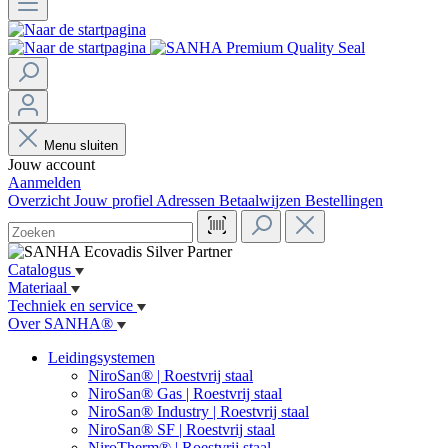
Menu sluiten
Jouw account
Aanmelden
Overzicht
Jouw profiel
Adressen
Betaalwijzen
Bestellingen
Catalogus
Materiaal
Techniek en service
Over SANHA®
Leidingsystemen
NiroSan® | Roestvrij staal
NiroSan® Gas | Roestvrij staal
NiroSan® Industry | Roestvrij staal
NiroSan® SF | Roestvrij staal
NiroTherm® | Roestvrij staal