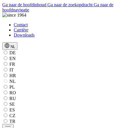
Ga naar de hoofdinhoud
Ga naar de zoekopdracht
Ga naar de
hoofdnavigatie
Contact
Carrière
Downloads
NL
DE
EN
FR
IT
HR
NL
PL
RO
RU
SE
ES
CZ
TR