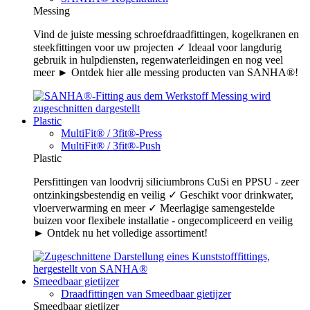
Messing
Vind de juiste messing schroefdraadfittingen, kogelkranen en
steekfittingen voor uw projecten ✓ Ideaal voor langdurig
gebruik in hulpdiensten, regenwaterleidingen en nog veel
meer ► Ontdek hier alle messing producten van SANHA®!
Plastic
MultiFit® / 3fit®-Press
MultiFit® / 3fit®-Push
Plastic
Persfittingen van loodvrij siliciumbrons CuSi en PPSU - zeer
ontzinkingsbestendig en veilig ✓ Geschikt voor drinkwater,
vloerverwarming en meer ✓ Meerlagige samengestelde
buizen voor flexibele installatie - ongecompliceerd en veilig
► Ontdek nu het volledige assortiment!
Smeedbaar gietijzer
Draadfittingen van Smeedbaar gietijzer
Smeedbaar gietijzer