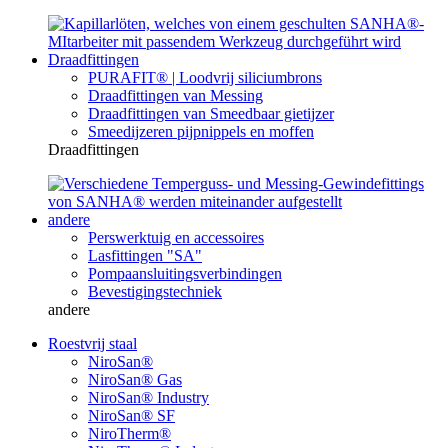
Draadfittingen
PURAFIT® | Loodvrij siliciumbrons
Draadfittingen van Messing
Draadfittingen van Smeedbaar gietijzer
Smeedijzeren pijpnippels en moffen
Draadfittingen
andere
Perswerktuig en accessoires
Lasfittingen "SA"
Pompaansluitingsverbindingen
Bevestigingstechniek
andere
Roestvrij staal
NiroSan®
NiroSan® Gas
NiroSan® Industry
NiroSan® SF
NiroTherm®