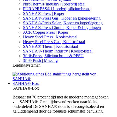
NiroTherm® Industry | Roestvrij staal
PURAPRESS® | Loodvrij siliciumbrons
SANHA®-Press | Koper
SANHA®-Press Gas | Koper en koperlegering
SANHA®-Press Solar | Koper en koperlegering
SANHA®-Press Chrom | Koper & Legeringen
ACR Copper Press | Koper
Heavy Steel Press | Koolstofstaal
Heavy Steel Press Gas | Koolstofstaal
SANHA®-Therm | Koolstofstaal
SANHA®-Therm Industry | Koolstofstaal
3fit®-Press | Silicium brons & PPSU
3fit®-Push | Messing
Leidingsystemen
SANHA®-Box
SANHA®-Box
Bespaar tot 70 procent tijd met de moderne montageboxen
van SANHA®. Geen tijdrovend zoeken naar kleine
onderdelen! De SANHA® doos is al voorgeïsoleerd en
geluiddempend door de robuuste schuimstof behuizing.