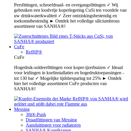
Persfittingen, schroefdraad- en overgangsfittingen ✓ Wij
gebruiken een loodvrije koperlegering CuSi ten voordele van
uw drinkwaterkwaliteit ✓ Zeer ontzinkingsbestendig en
toekomstbestendig ► Ontdek het volledige siliciumbrons
assortiment van SANHA®!
CuFe
RefHP®
CuFe
Hogedruk-soldeerfittingen voor koper-ijzerbuizen ✓ Ideaal
voor leidingen in koelinstallaties en hogedruktoepassingen -
tot 130 bar ✓ Mogelijke tijdsbesparing tot 25% ► Ontdek
hier het volledige assortiment CuFe producten van
SANHA®!
Messing
3fit®-Push
Draadfittingen van Messing
Aansluitingen voor radiatoren
SANHA® Kogelkranen