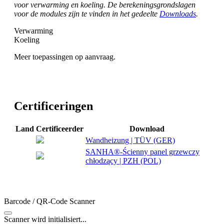
voor verwarming en koeling. De berekeningsgrondslagen
voor de modules zijn te vinden in het gedeelte
Downloads
.
Verwarming
Koeling
Meer toepassingen op aanvraag.
Certificeringen
Land
Certificeerder
Download
Wandheizung | TÜV (GER)
SANHA®-Ścienny panel grzewczy
chłodzący | PZH (POL)
Barcode / QR-Code Scanner
Scanner wird initialisiert...