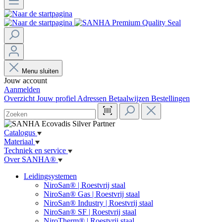
Menu sluiten
Jouw account
Aanmelden
Overzicht
Jouw profiel
Adressen
Betaalwijzen
Bestellingen
Catalogus
Materiaal
Techniek en service
Over SANHA®
Leidingsystemen
NiroSan® | Roestvrij staal
NiroSan® Gas | Roestvrij staal
NiroSan® Industry | Roestvrij staal
NiroSan® SF | Roestvrij staal
NiroTherm® | Roestvrij staal