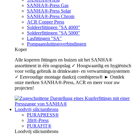
SANHA®-Press Gas
SANHA®-Press Solar
SANHA®-Press Chrom
ACR Copper Press
Soldeerfittingen "SA 4000"
Soldeerfittingen "SA 5000"
Lasfittingen "SA"
Pompaansluitingsverbindingen
Koper
Alle koperen fittingen en buizen uit het SANHA®
assortiment in één oogopslag ✓ Hoogwaardig en hygiënisch
voor veilig gebruik in drinkwater- en verwarmingssystemen
✓ Eenvoudige montage dankzij combipress® ► Ontdek
onze merken SANHA®-Press, ACR en meer voor uw
projecten!
Loodvrij siliciumbrons
PURAPRESS®
3fit®-Press
PURAFIT®
Loodvrij siliciumbrons