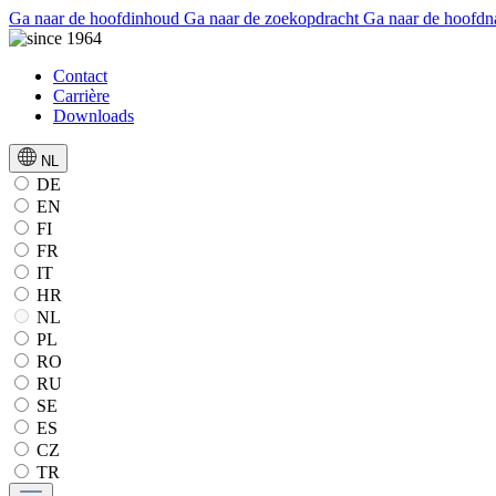
Ga naar de hoofdinhoud
Ga naar de zoekopdracht
Ga naar de hoofdn
Contact
Carrière
Downloads
NL
DE
EN
FI
FR
IT
HR
NL
PL
RO
RU
SE
ES
CZ
TR