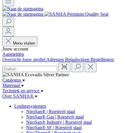
Menu sluiten
Jouw account
Aanmelden
Overzicht
Jouw profiel
Adressen
Betaalwijzen
Bestellingen
Catalogus
Materiaal
Techniek en service
Over SANHA®
Leidingsystemen
NiroSan® | Roestvrij staal
NiroSan® Gas | Roestvrij staal
NiroSan® Industry | Roestvrij staal
NiroSan® SF | Roestvrij staal
NiroTherm® | Roestvrij staal