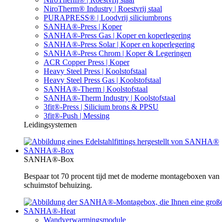
NiroTherm® Industry | Roestvrij staal
PURAPRESS® | Loodvrij siliciumbrons
SANHA®-Press | Koper
SANHA®-Press Gas | Koper en koperlegering
SANHA®-Press Solar | Koper en koperlegering
SANHA®-Press Chrom | Koper & Legeringen
ACR Copper Press | Koper
Heavy Steel Press | Koolstofstaal
Heavy Steel Press Gas | Koolstofstaal
SANHA®-Therm | Koolstofstaal
SANHA®-Therm Industry | Koolstofstaal
3fit®-Press | Silicium brons & PPSU
3fit®-Push | Messing
Leidingsystemen
SANHA®-Box
SANHA®-Box
Bespaar tot 70 procent tijd met de moderne montageboxen va
schuimstof behuizing.
SANHA®-Heat
Wandverwarmingsmodule