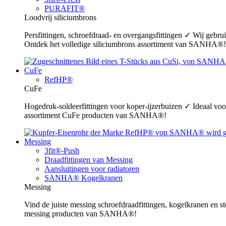
PURAFIT®
Loodvrij siliciumbrons
Persfittingen, schroefdraad- en overgangsfittingen ✓ Wij gebr
Ontdek het volledige siliciumbrons assortiment van SANHA®!
CuFe
RefHP®
CuFe
Hogedruk-soldeerfittingen voor koper-ijzerbuizen ✓ Ideaal voor
assortiment CuFe producten van SANHA®!
Messing
3fit®-Push
Draadfittingen van Messing
Aansluitingen voor radiatoren
SANHA® Kogelkranen
Messing
Vind de juiste messing schroefdraadfittingen, kogelkranen en s
messing producten van SANHA®!