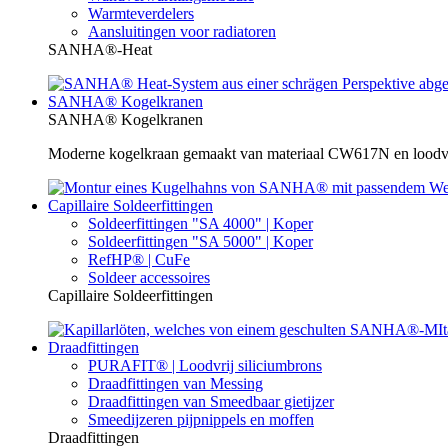
Warmteverdelers
Aansluitingen voor radiatoren
SANHA®-Heat
SANHA® Kogelkranen
SANHA® Kogelkranen
Moderne kogelkraan gemaakt van materiaal CW617N en loodvrij
Capillaire Soldeerfittingen
Soldeerfittingen "SA 4000" | Koper
Soldeerfittingen "SA 5000" | Koper
RefHP® | CuFe
Soldeer accessoires
Capillaire Soldeerfittingen
Draadfittingen
PURAFIT® | Loodvrij siliciumbrons
Draadfittingen van Messing
Draadfittingen van Smeedbaar gietijzer
Smeedijzeren pijpnippels en moffen
Draadfittingen