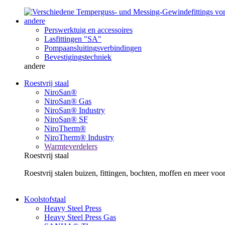
andere
Perswerktuig en accessoires
Lasfittingen "SA"
Pompaansluitingsverbindingen
Bevestigingstechniek
andere
Roestvrij staal
NiroSan®
NiroSan® Gas
NiroSan® Industry
NiroSan® SF
NiroTherm®
NiroTherm® Industry
Warmteverdelers
Roestvrij staal
Roestvrij stalen buizen, fittingen, bochten, moffen en meer v
Koolstofstaal
Heavy Steel Press
Heavy Steel Press Gas