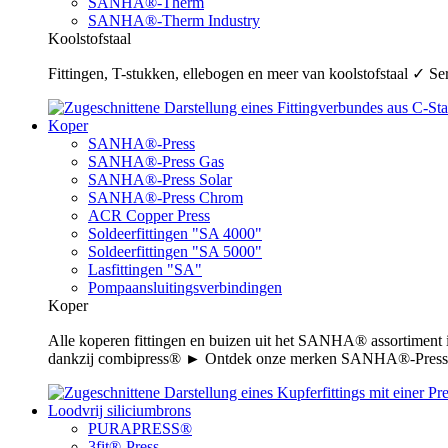
SANHA®-Therm
SANHA®-Therm Industry
Koolstofstaal
Fittingen, T-stukken, ellebogen en meer van koolstofstaal ✓ 
Koper
SANHA®-Press
SANHA®-Press Gas
SANHA®-Press Solar
SANHA®-Press Chrom
ACR Copper Press
Soldeerfittingen "SA 4000"
Soldeerfittingen "SA 5000"
Lasfittingen "SA"
Pompaansluitingsverbindingen
Koper
Alle koperen fittingen en buizen uit het SANHA® assortiment
dankzij combipress® ► Ontdek onze merken SANHA®-Press,
Loodvrij siliciumbrons
PURAPRESS®
3fit®-Press