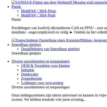
Plastic
MultiFit® / 3fit®-Press
MultiFit® / 3fit®-Push
Plastic
Persfittingen van loodvrij siliciumbrons CuSi en PPSU - zeer 
installatie - ongecompliceerd en veilig ► Ontdek nu het volledi
Smeedbaar gietijzer
Draadfittingen van Smeedbaar gietijzer
Smeedbaar gietijzer
Diverse assortimenten en toepassingen
OEM & Voordelen voor klanten
Industrie
Drinkwater
Zonnethermie
Leidingen voor verwarming
Diverse assortimenten en toepassingen
Onze leidingsystemen zijn uiterst universeel en kunnen in vrijw
zweten. We hebben tenslotte vele jaren ervaring...