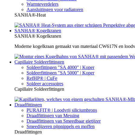
Warmteverdelers
Aansluitingen voor radiatoren
SANHA®-Heat
SANHA® Kogelkranen
SANHA® Kogelkranen
Moderne kogelkraan gemaakt van materiaal CW617N en loodvrij
Capillaire Soldeerfittingen
Soldeerfittingen "SA 4000" | Koper
Soldeerfittingen "SA 5000" | Koper
RefHP® | CuFe
Soldeer accessoires
Capillaire Soldeerfittingen
Draadfittingen
PURAFIT® | Loodvrij siliciumbrons
Draadfittingen van Messing
Draadfittingen van Smeedbaar gietijzer
Smeedijzeren pijpnippels en moffen
Draadfittingen