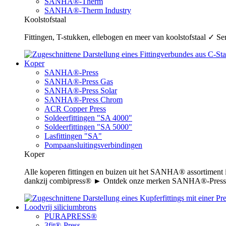
SANHA®-Therm
SANHA®-Therm Industry
Koolstofstaal
Fittingen, T-stukken, ellebogen en meer van koolstofstaal ✓ 
Koper
SANHA®-Press
SANHA®-Press Gas
SANHA®-Press Solar
SANHA®-Press Chrom
ACR Copper Press
Soldeerfittingen "SA 4000"
Soldeerfittingen "SA 5000"
Lasfittingen "SA"
Pompaansluitingsverbindingen
Koper
Alle koperen fittingen en buizen uit het SANHA® assortiment
dankzij combipress® ► Ontdek onze merken SANHA®-Press,
Loodvrij siliciumbrons
PURAPRESS®
3fit®-Press