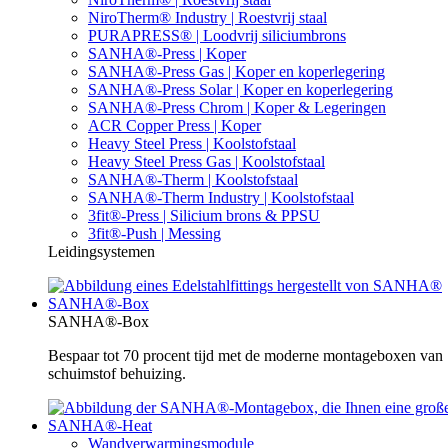
NiroTherm® Industry | Roestvrij staal
PURAPRESS® | Loodvrij siliciumbrons
SANHA®-Press | Koper
SANHA®-Press Gas | Koper en koperlegering
SANHA®-Press Solar | Koper en koperlegering
SANHA®-Press Chrom | Koper & Legeringen
ACR Copper Press | Koper
Heavy Steel Press | Koolstofstaal
Heavy Steel Press Gas | Koolstofstaal
SANHA®-Therm | Koolstofstaal
SANHA®-Therm Industry | Koolstofstaal
3fit®-Press | Silicium brons & PPSU
3fit®-Push | Messing
Leidingsystemen
SANHA®-Box
SANHA®-Box
Bespaar tot 70 procent tijd met de moderne montageboxen va
schuimstof behuizing.
SANHA®-Heat
Wandverwarmingsmodule