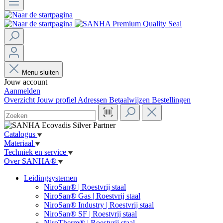
Menu sluiten
Jouw account
Aanmelden
Overzicht
Jouw profiel
Adressen
Betaalwijzen
Bestellingen
Catalogus
Materiaal
Techniek en service
Over SANHA®
Leidingsystemen
NiroSan® | Roestvrij staal
NiroSan® Gas | Roestvrij staal
NiroSan® Industry | Roestvrij staal
NiroSan® SF | Roestvrij staal
NiroTherm® | Roestvrij staal