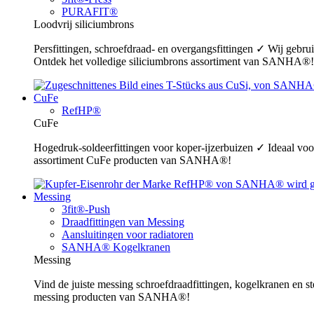
PURAFIT®
Loodvrij siliciumbrons
Persfittingen, schroefdraad- en overgangsfittingen ✓ Wij gebr
Ontdek het volledige siliciumbrons assortiment van SANHA®!
CuFe
RefHP®
CuFe
Hogedruk-soldeerfittingen voor koper-ijzerbuizen ✓ Ideaal voor
assortiment CuFe producten van SANHA®!
Messing
3fit®-Push
Draadfittingen van Messing
Aansluitingen voor radiatoren
SANHA® Kogelkranen
Messing
Vind de juiste messing schroefdraadfittingen, kogelkranen en s
messing producten van SANHA®!