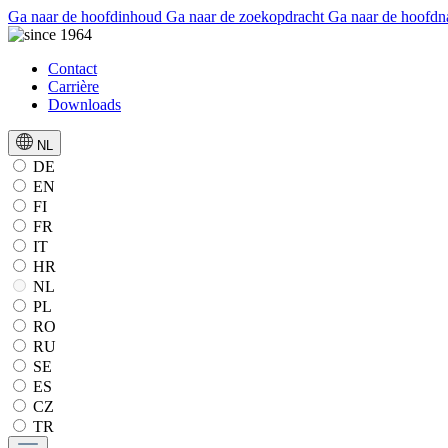
Ga naar de hoofdinhoud
Ga naar de zoekopdracht
Ga naar de hoofdn
Contact
Carrière
Downloads
NL
DE
EN
FI
FR
IT
HR
NL
PL
RO
RU
SE
ES
CZ
TR