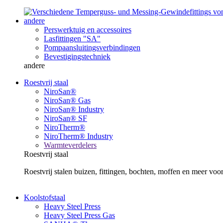
andere
Perswerktuig en accessoires
Lasfittingen "SA"
Pompaansluitingsverbindingen
Bevestigingstechniek
andere
Roestvrij staal
NiroSan®
NiroSan® Gas
NiroSan® Industry
NiroSan® SF
NiroTherm®
NiroTherm® Industry
Warmteverdelers
Roestvrij staal
Roestvrij stalen buizen, fittingen, bochten, moffen en meer v
Koolstofstaal
Heavy Steel Press
Heavy Steel Press Gas