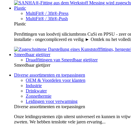
Plastic
MultiFit® / 3fit®-Press
MultiFit® / 3fit®-Push
Plastic
Persfittingen van loodvrij siliciumbrons CuSi en PPSU - zeer 
installatie - ongecompliceerd en veilig ► Ontdek nu het volledi
Smeedbaar gietijzer
Draadfittingen van Smeedbaar gietijzer
Smeedbaar gietijzer
Diverse assortimenten en toepassingen
OEM & Voordelen voor klanten
Industrie
Drinkwater
Zonnethermie
Leidingen voor verwarming
Diverse assortimenten en toepassingen
Onze leidingsystemen zijn uiterst universeel en kunnen in vrijw
zweten. We hebben tenslotte vele jaren ervaring...