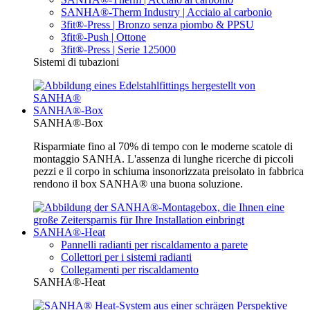
SANHA®-Therm Industry | Acciaio al carbonio
3fit®-Press | Bronzo senza piombo & PPSU
3fit®-Push | Ottone
3fit®-Press | Serie 125000
Sistemi di tubazioni
SANHA®-Box
SANHA®-Box
Risparmiate fino al 70% di tempo con le moderne scatole di
montaggio SANHA. L'assenza di lunghe ricerche di piccoli
pezzi e il corpo in schiuma insonorizzata preisolato in fabbrica
rendono il box SANHA® una buona soluzione.
SANHA®-Heat
Pannelli radianti per riscaldamento a parete
Collettori per i sistemi radianti
Collegamenti per riscaldamento
SANHA®-Heat