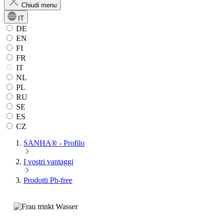
Chiudi menu
IT
DE
EN
FI
FR
IT
NL
PL
RU
SE
ES
CZ
SANHA® - Profilo
I vostri vantaggi
Prodotti Pb-free