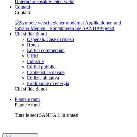
Contatti
Contatti
Chi si fida di noi
Ospedali, Case di riposo
Hotels
Edifici commerciali
Uffici
Industrie
Edifici pubblici
Cantieristica navale
Edilizia abitativa
Produzione di energia
Chi si fida di noi
Piante e rami
Piante e rami
Tutte le sedi SANHA® in sintesi