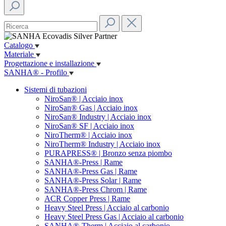
Catalogo
Materiale
Progettazione e installazione
SANHA® - Profilo
Sistemi di tubazioni
NiroSan® | Acciaio inox
NiroSan® Gas | Acciaio inox
NiroSan® Industry | Acciaio inox
NiroSan® SF | Acciaio inox
NiroTherm® | Acciaio inox
NiroTherm® Industry | Acciaio inox
PURAPRESS® | Bronzo senza piombo
SANHA®-Press | Rame
SANHA®-Press Gas | Rame
SANHA®-Press Solar | Rame
SANHA®-Press Chrom | Rame
ACR Copper Press | Rame
Heavy Steel Press | Acciaio al carbonio
Heavy Steel Press Gas | Acciaio al carbonio
SANHA®-Therm | Acciaio al carbonio