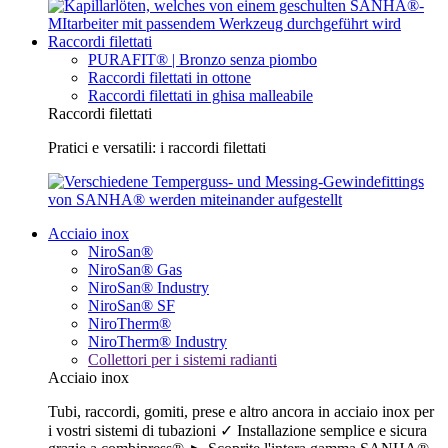
Raccordi filettati
PURAFIT® | Bronzo senza piombo
Raccordi filettati in ottone
Raccordi filettati in ghisa malleabile
Raccordi filettati
Pratici e versatili: i raccordi filettati
Acciaio inox
NiroSan®
NiroSan® Gas
NiroSan® Industry
NiroSan® SF
NiroTherm®
NiroTherm® Industry
Collettori per i sistemi radianti
Acciaio inox
Tubi, raccordi, gomiti, prese e altro ancora in acciaio inox per
i vostri sistemi di tubazioni ✓ Installazione semplice e sicura