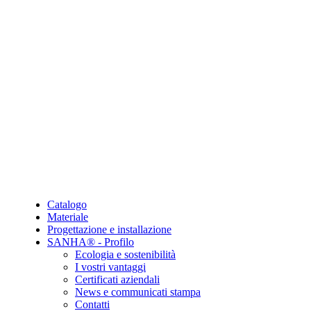
Catalogo
Materiale
Progettazione e installazione
SANHA® - Profilo
Ecologia e sostenibilità
I vostri vantaggi
Certificati aziendali
News e communicati stampa
Contatti