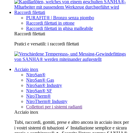
Raccordi filettati
PURAFIT® | Bronzo senza piombo
Raccordi filettati in ottone
Raccordi filettati in ghisa malleabile
Raccordi filettati
Pratici e versatili: i raccordi filettati
Acciaio inox
NiroSan®
NiroSan® Gas
NiroSan® Industry
NiroSan® SF
NiroTherm®
NiroTherm® Industry
Collettori per i sistemi radianti
Acciaio inox
Tubi, raccordi, gomiti, prese e altro ancora in acciaio inox per
i vostri sistemi di tubazioni ✓ Installazione semplice e sicura