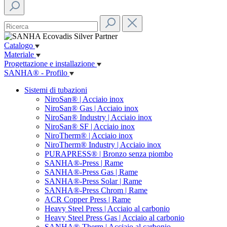
Catalogo
Materiale
Progettazione e installazione
SANHA® - Profilo
Sistemi di tubazioni
NiroSan® | Acciaio inox
NiroSan® Gas | Acciaio inox
NiroSan® Industry | Acciaio inox
NiroSan® SF | Acciaio inox
NiroTherm® | Acciaio inox
NiroTherm® Industry | Acciaio inox
PURAPRESS® | Bronzo senza piombo
SANHA®-Press | Rame
SANHA®-Press Gas | Rame
SANHA®-Press Solar | Rame
SANHA®-Press Chrom | Rame
ACR Copper Press | Rame
Heavy Steel Press | Acciaio al carbonio
Heavy Steel Press Gas | Acciaio al carbonio
SANHA®-Therm | Acciaio al carbonio