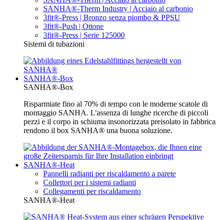
SANHA®-Therm Industry | Acciaio al carbonio
3fit®-Press | Bronzo senza piombo & PPSU
3fit®-Push | Ottone
3fit®-Press | Serie 125000
Sistemi di tubazioni
SANHA®-Box
SANHA®-Box
Risparmiate fino al 70% di tempo con le moderne scatole di
montaggio SANHA. L'assenza di lunghe ricerche di piccoli
pezzi e il corpo in schiuma insonorizzata preisolato in fabbrica
rendono il box SANHA® una buona soluzione.
SANHA®-Heat
Pannelli radianti per riscaldamento a parete
Collettori per i sistemi radianti
Collegamenti per riscaldamento
SANHA®-Heat