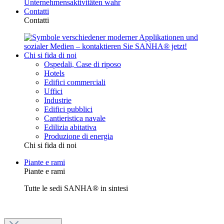
Contatti
Contatti
Chi si fida di noi
Ospedali, Case di riposo
Hotels
Edifici commerciali
Uffici
Industrie
Edifici pubblici
Cantieristica navale
Edilizia abitativa
Produzione di energia
Chi si fida di noi
Piante e rami
Piante e rami
Tutte le sedi SANHA® in sintesi