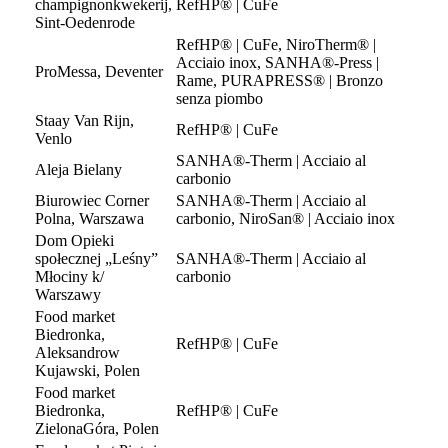
champignonkwekerij,
RefHP® | CuFe
Sint-Oedenrode
RefHP® | CuFe, NiroTherm® |
Acciaio inox, SANHA®-Press |
ProMessa, Deventer
Rame, PURAPRESS® | Bronzo
senza piombo
Staay Van Rijn,
RefHP® | CuFe
Venlo
SANHA®-Therm | Acciaio al
Aleja Bielany
carbonio
Biurowiec Corner
SANHA®-Therm | Acciaio al
Polna, Warszawa
carbonio, NiroSan® | Acciaio inox
Dom Opieki
społecznej „Leśny”
SANHA®-Therm | Acciaio al
Młociny k/
carbonio
Warszawy
Food market
Biedronka,
RefHP® | CuFe
Aleksandrow
Kujawski, Polen
Food market
Biedronka,
RefHP® | CuFe
ZielonaGóra, Polen