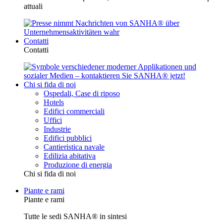
attuali
Contatti
Contatti
Chi si fida di noi
Ospedali, Case di riposo
Hotels
Edifici commerciali
Uffici
Industrie
Edifici pubblici
Cantieristica navale
Edilizia abitativa
Produzione di energia
Chi si fida di noi
Piante e rami
Piante e rami
Tutte le sedi SANHA® in sintesi