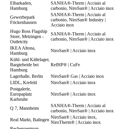
Elbarkaden,
SANHA®-Therm | Acciaio al
Hamburg
carbonio, NiroSan® | Acciaio inox
SANHA®-Therm | Acciaio al
Gewerbepark
carbonio, NiroSan® Industry |
Frickenhausen
Acciaio inox
Hugo Boss Flagship
SANHA®-Therm | Acciaio al
Store, Metzingen -
carbonio, NiroSan® | Acciaio inox
Outletcity
IKEA Altona,
NiroSan® | Acciaio inox
Hamburg
Kühl- und Kältelager,
Bargteheide bei
RefHP® | CuFe
Hamburg
Lagerhalle, Berlin
NiroSan® Gas | Acciaio inox
LIDL, Krefeld
NiroSan® | Acciaio inox
Postgalerie,
Europaplatz
NiroSan® | Acciaio inox
Karlsruhe
SANHA®-Therm | Acciaio al
Q 7, Mannheim
carbonio, NiroSan® | Acciaio inox
NiroSan® | Acciaio inox,
Real Markt, Balingen
NiroTherm® | Acciaio inox
Rechenzentrum