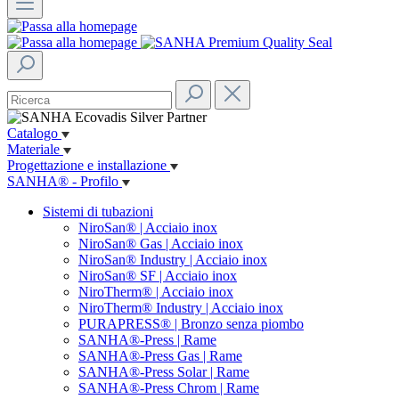
Catalogo
Materiale
Progettazione e installazione
SANHA® - Profilo
Sistemi di tubazioni
NiroSan® | Acciaio inox
NiroSan® Gas | Acciaio inox
NiroSan® Industry | Acciaio inox
NiroSan® SF | Acciaio inox
NiroTherm® | Acciaio inox
NiroTherm® Industry | Acciaio inox
PURAPRESS® | Bronzo senza piombo
SANHA®-Press | Rame
SANHA®-Press Gas | Rame
SANHA®-Press Solar | Rame
SANHA®-Press Chrom | Rame