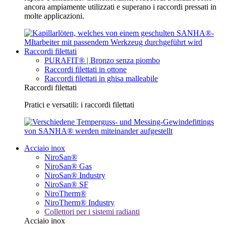
ancora ampiamente utilizzati e superano i raccordi pressati in
molte applicazioni.
Raccordi filettati
PURAFIT® | Bronzo senza piombo
Raccordi filettati in ottone
Raccordi filettati in ghisa malleabile
Raccordi filettati
Pratici e versatili: i raccordi filettati
Acciaio inox
NiroSan®
NiroSan® Gas
NiroSan® Industry
NiroSan® SF
NiroTherm®
NiroTherm® Industry
Collettori per i sistemi radianti
Acciaio inox