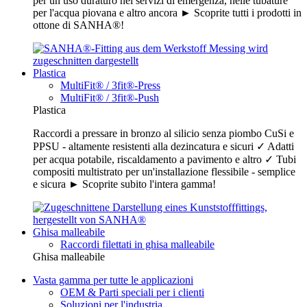
per un uso duraturo nei servizi di emergenza, nelle tubature
per l'acqua piovana e altro ancora ► Scoprite tutti i prodotti in
ottone di SANHA®!
Plastica
MultiFit® / 3fit®-Press
MultiFit® / 3fit®-Push
Plastica
Raccordi a pressare in bronzo al silicio senza piombo CuSi e
PPSU - altamente resistenti alla dezincatura e sicuri ✓ Adatti
per acqua potabile, riscaldamento a pavimento e altro ✓ Tubi
compositi multistrato per un'installazione flessibile - semplice
e sicura ► Scoprite subito l'intera gamma!
Ghisa malleabile
Raccordi filettati in ghisa malleabile
Ghisa malleabile
Vasta gamma per tutte le applicazioni
OEM & Parti speciali per i clienti
Soluzioni per l'industria