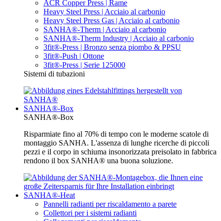
ACR Copper Press | Rame
Heavy Steel Press | Acciaio al carbonio
Heavy Steel Press Gas | Acciaio al carbonio
SANHA®-Therm | Acciaio al carbonio
SANHA®-Therm Industry | Acciaio al carbonio
3fit®-Press | Bronzo senza piombo & PPSU
3fit®-Push | Ottone
3fit®-Press | Serie 125000
Sistemi di tubazioni
SANHA®-Box
SANHA®-Box
Risparmiate fino al 70% di tempo con le moderne scatole di
montaggio SANHA. L'assenza di lunghe ricerche di piccoli
pezzi e il corpo in schiuma insonorizzata preisolato in fabbrica
rendono il box SANHA® una buona soluzione.
SANHA®-Heat
Pannelli radianti per riscaldamento a parete
Collettori per i sistemi radianti