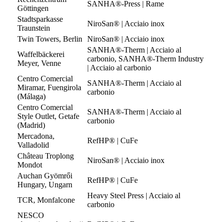
SANHA®-Press | Rame
Göttingen
Stadtsparkasse
NiroSan® | Acciaio inox
Traunstein
Twin Towers, Berlin
NiroSan® | Acciaio inox
SANHA®-Therm | Acciaio al
Waffelbäckerei
carbonio, SANHA®-Therm Industry
Meyer, Venne
| Acciaio al carbonio
Centro Comercial
SANHA®-Therm | Acciaio al
Miramar, Fuengirola
carbonio
(Málaga)
Centro Comercial
SANHA®-Therm | Acciaio al
Style Outlet, Getafe
carbonio
(Madrid)
Mercadona,
RefHP® | CuFe
Valladolid
Château Troplong
NiroSan® | Acciaio inox
Mondot
Auchan Gyömrői
RefHP® | CuFe
Hungary, Ungarn
Heavy Steel Press | Acciaio al
TCR, Monfalcone
carbonio
NESCO