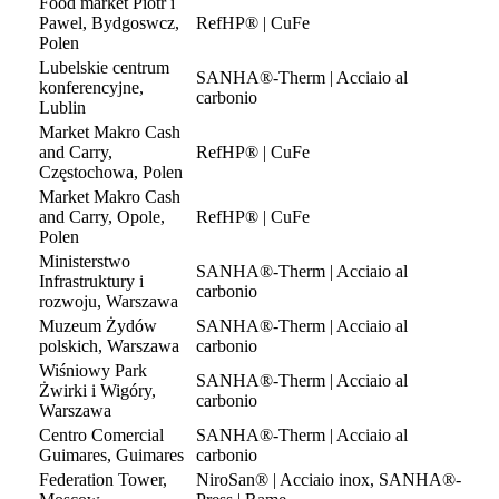
Food market Piotr i
Pawel, Bydgoswcz,
RefHP® | CuFe
Polen
Lubelskie centrum
SANHA®-Therm | Acciaio al
konferencyjne,
carbonio
Lublin
Market Makro Cash
and Carry,
RefHP® | CuFe
Częstochowa, Polen
Market Makro Cash
and Carry, Opole,
RefHP® | CuFe
Polen
Ministerstwo
SANHA®-Therm | Acciaio al
Infrastruktury i
carbonio
rozwoju, Warszawa
Muzeum Żydów
SANHA®-Therm | Acciaio al
polskich, Warszawa
carbonio
Wiśniowy Park
SANHA®-Therm | Acciaio al
Żwirki i Wigóry,
carbonio
Warszawa
Centro Comercial
SANHA®-Therm | Acciaio al
Guimares, Guimares
carbonio
Federation Tower,
NiroSan® | Acciaio inox, SANHA®-