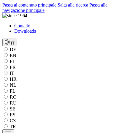
Passa al contenuto principale
Salta alla ricerca
Passa alla
navigazione principale
Contatto
Downloads
IT
DE
EN
FI
FR
IT
HR
NL
PL
RO
RU
SE
ES
CZ
TR