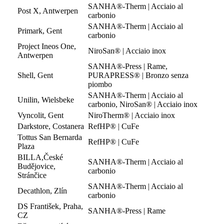
SANHA®-Therm | Acciaio al
Post X, Antwerpen
carbonio
SANHA®-Therm | Acciaio al
Primark, Gent
carbonio
Project Ineos One,
NiroSan® | Acciaio inox
Antwerpen
SANHA®-Press | Rame,
Shell, Gent
PURAPRESS® | Bronzo senza
piombo
SANHA®-Therm | Acciaio al
Unilin, Wielsbeke
carbonio, NiroSan® | Acciaio inox
Vyncolit, Gent
NiroTherm® | Acciaio inox
Darkstore, Costanera
RefHP® | CuFe
Tottus San Bernarda
RefHP® | CuFe
Plaza
BILLA,České
SANHA®-Therm | Acciaio al
Budějovice,
carbonio
Stránčice
SANHA®-Therm | Acciaio al
Decathlon, Zlín
carbonio
DS František, Praha,
SANHA®-Press | Rame
CZ