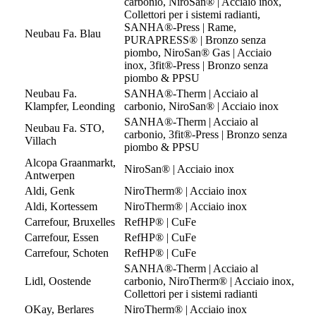
carbonio, NiroSan® | Acciaio inox,
Collettori per i sistemi radianti,
SANHA®-Press | Rame,
Neubau Fa. Blau
PURAPRESS® | Bronzo senza
piombo, NiroSan® Gas | Acciaio
inox, 3fit®-Press | Bronzo senza
piombo & PPSU
Neubau Fa.
SANHA®-Therm | Acciaio al
Klampfer, Leonding
carbonio, NiroSan® | Acciaio inox
SANHA®-Therm | Acciaio al
Neubau Fa. STO,
carbonio, 3fit®-Press | Bronzo senza
Villach
piombo & PPSU
Alcopa Graanmarkt,
NiroSan® | Acciaio inox
Antwerpen
Aldi, Genk
NiroTherm® | Acciaio inox
Aldi, Kortessem
NiroTherm® | Acciaio inox
Carrefour, Bruxelles
RefHP® | CuFe
Carrefour, Essen
RefHP® | CuFe
Carrefour, Schoten
RefHP® | CuFe
SANHA®-Therm | Acciaio al
Lidl, Oostende
carbonio, NiroTherm® | Acciaio inox,
Collettori per i sistemi radianti
OKay, Berlares
NiroTherm® | Acciaio inox