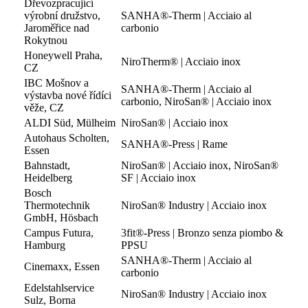
Dřevozpracující
výrobní družstvo,
SANHA®-Therm | Acciaio al
Jaroměřice nad
carbonio
Rokytnou
Honeywell Praha,
NiroTherm® | Acciaio inox
CZ
IBC Mošnov a
SANHA®-Therm | Acciaio al
výstavba nové řídíci
carbonio, NiroSan® | Acciaio inox
věže, CZ
ALDI Süd, Mülheim
NiroSan® | Acciaio inox
Autohaus Scholten,
SANHA®-Press | Rame
Essen
Bahnstadt,
NiroSan® | Acciaio inox, NiroSan®
Heidelberg
SF | Acciaio inox
Bosch
Thermotechnik
NiroSan® Industry | Acciaio inox
GmbH, Hösbach
Campus Futura,
3fit®-Press | Bronzo senza piombo &
Hamburg
PPSU
SANHA®-Therm | Acciaio al
Cinemaxx, Essen
carbonio
Edelstahlservice
NiroSan® Industry | Acciaio inox
Sulz, Borna