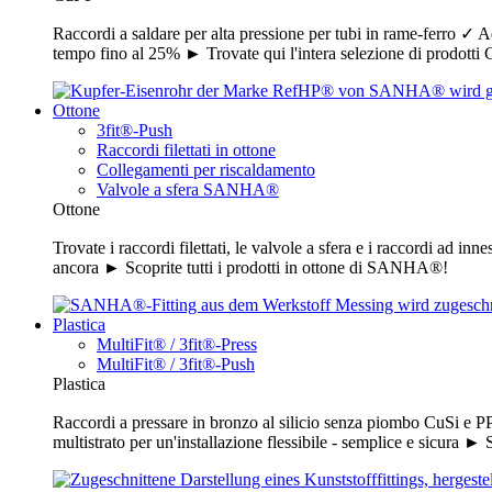
Raccordi a saldare per alta pressione per tubi in rame-ferro ✓ Ad
tempo fino al 25% ► Trovate qui l'intera selezione di prodo
Ottone
3fit®-Push
Raccordi filettati in ottone
Collegamenti per riscaldamento
Valvole a sfera SANHA®
Ottone
Trovate i raccordi filettati, le valvole a sfera e i raccordi ad in
ancora ► Scoprite tutti i prodotti in ottone di SANHA®!
Plastica
MultiFit® / 3fit®-Press
MultiFit® / 3fit®-Push
Plastica
Raccordi a pressare in bronzo al silicio senza piombo CuSi e PP
multistrato per un'installazione flessibile - semplice e sicura ►