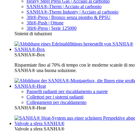
Heavy Steel Press Gas | Acciaio al carbonio
SANHA®-Therm | Acciaio al carbonio
SANHA®-Therm Industry | Acciaio al carbonio
3fit®-Press | Bronzo senza piombo & PPSU
3fit®-Push | Ottone
3fit®-Press | Serie 125000
Sistemi di tubazioni
SANHA®-Box
SANHA®-Box
Risparmiate fino al 70% di tempo con le moderne scatole di mon
SANHA® una buona soluzione.
SANHA®-Heat
Pannelli radianti per riscaldamento a parete
Collettori per i sistemi radianti
Collegamenti per riscaldamento
SANHA®-Heat
Valvole a sfera SANHA®
Valvole a sfera SANHA®