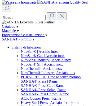
Catalogo
Materiale
Progettazione e installazione
SANHA® - Profilo
Sistemi di tubazioni
NiroSan® | Acciaio inox
NiroSan® Gas | Acciaio inox
NiroSan® Industry | Acciaio inox
NiroSan® SF | Acciaio inox
NiroTherm® | Acciaio inox
NiroTherm® Industry | Acciaio inox
PURAPRESS® | Bronzo senza piombo
SANHA®-Press | Rame
SANHA®-Press Gas | Rame
SANHA®-Press Solar | Rame
SANHA®-Press Chrom | Rame
ACR Copper Press | Rame
Heavy Steel Press | Acciaio al carbonio