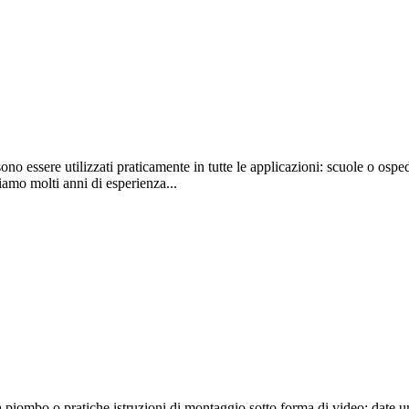
no essere utilizzati praticamente in tutte le applicazioni: scuole o osped
iamo molti anni di esperienza...
 piombo o pratiche istruzioni di montaggio sotto forma di video: date un