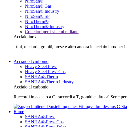
NiroSan®
NiroSan® Gas
NiroSan® Industry
NiroSan® SF
NiroTherm®
NiroTherm® Industry
Collettori per i sistemi radianti
Acciaio inox
Tubi, raccordi, gomiti, prese e altro ancora in acciaio inox pe
Acciaio al carbonio
Heavy Steel Press
Heavy Steel Press Gas
SANHA®-Therm
SANHA®-Therm Industry
Acciaio al carbonio
Raccordi in acciaio a C, raccordi a T, gomiti e altro ✓ Serie pe
Rame
SANHA®-Press
SANHA®-Press Gas
SANHA®-Press Solar