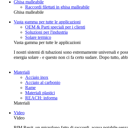
Ghisa malleabile
Raccordi filettati in ghisa malleabile
Ghisa malleabile
Vasta gamma per tutte le applicazioni
OEM & Parti speciali per i clienti
Soluzioni per l'industria
Solare termico
Vasta gamma per tutte le applicazioni
I nostri sistemi di tubazioni sono estremamente universali e posso
energia solare - e questo non ci fa certo sudare. Dopo tutto, abb
Materiali
Acciaio inox
Acciaio al carbonio
Rame
Materiali plastici
REACH: informa
Materiali
Video
Video
BIM Revit, un microfono fatto di raccordi, acqua potabile senza