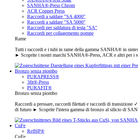
SANHA®-Press Chrom
ACR Copper Press
Raccordi a saldare "SA 4000"
Raccordi a saldare "SA 5000"
Raccordi per saldatura di testa "SA"
Raccordi per collagemento pompe
Rame
Tutti i raccordi e i tubi in rame della gamma SANHA® in sintesi
► Scoprite i nostri marchi SANHA®-Press, ACR e altri per i vo
Bronzo senza piombo
PURAPRESS®
3fit®-Press
PURAFIT®
Bronzo senza piombo
Raccordi a pressare, raccordi filettati e raccordi di transizion
di futuro ► Scoprite l'intera gamma di bronzo al silicio di 
CuFe
RefHP®
CuFe