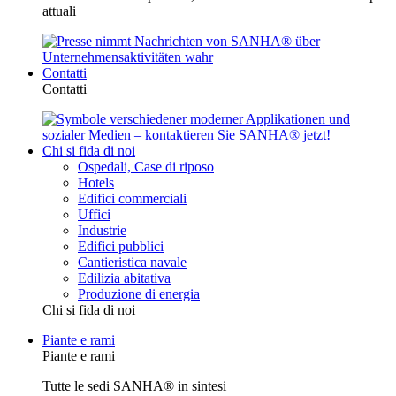
attuali
Contatti
Contatti
Chi si fida di noi
Ospedali, Case di riposo
Hotels
Edifici commerciali
Uffici
Industrie
Edifici pubblici
Cantieristica navale
Edilizia abitativa
Produzione di energia
Chi si fida di noi
Piante e rami
Piante e rami
Tutte le sedi SANHA® in sintesi