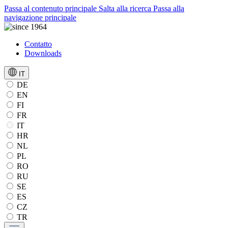
Passa al contenuto principale
Salta alla ricerca
Passa alla
navigazione principale
Contatto
Downloads
IT
DE
EN
FI
FR
IT
HR
NL
PL
RO
RU
SE
ES
CZ
TR