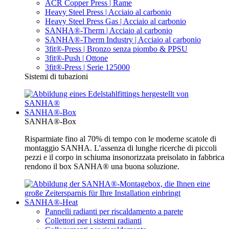
ACR Copper Press | Rame
Heavy Steel Press | Acciaio al carbonio
Heavy Steel Press Gas | Acciaio al carbonio
SANHA®-Therm | Acciaio al carbonio
SANHA®-Therm Industry | Acciaio al carbonio
3fit®-Press | Bronzo senza piombo & PPSU
3fit®-Push | Ottone
3fit®-Press | Serie 125000
Sistemi di tubazioni
SANHA®-Box
SANHA®-Box
Risparmiate fino al 70% di tempo con le moderne scatole di
montaggio SANHA. L'assenza di lunghe ricerche di piccoli
pezzi e il corpo in schiuma insonorizzata preisolato in fabbrica
rendono il box SANHA® una buona soluzione.
SANHA®-Heat
Pannelli radianti per riscaldamento a parete
Collettori per i sistemi radianti