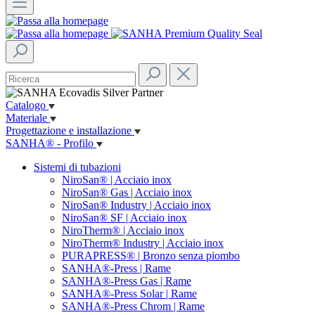
Catalogo
Materiale
Progettazione e installazione
SANHA® - Profilo
Sistemi di tubazioni
NiroSan® | Acciaio inox
NiroSan® Gas | Acciaio inox
NiroSan® Industry | Acciaio inox
NiroSan® SF | Acciaio inox
NiroTherm® | Acciaio inox
NiroTherm® Industry | Acciaio inox
PURAPRESS® | Bronzo senza piombo
SANHA®-Press | Rame
SANHA®-Press Gas | Rame
SANHA®-Press Solar | Rame
SANHA®-Press Chrom | Rame