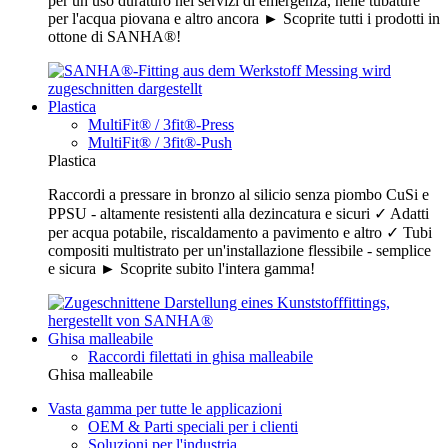
per un uso duraturo nei servizi di emergenza, nelle tubature
per l'acqua piovana e altro ancora ► Scoprite tutti i prodotti in
ottone di SANHA®!
Plastica
MultiFit® / 3fit®-Press
MultiFit® / 3fit®-Push
Plastica
Raccordi a pressare in bronzo al silicio senza piombo CuSi e
PPSU - altamente resistenti alla dezincatura e sicuri ✓ Adatti
per acqua potabile, riscaldamento a pavimento e altro ✓ Tubi
compositi multistrato per un'installazione flessibile - semplice
e sicura ► Scoprite subito l'intera gamma!
Ghisa malleabile
Raccordi filettati in ghisa malleabile
Ghisa malleabile
Vasta gamma per tutte le applicazioni
OEM & Parti speciali per i clienti
Soluzioni per l'industria