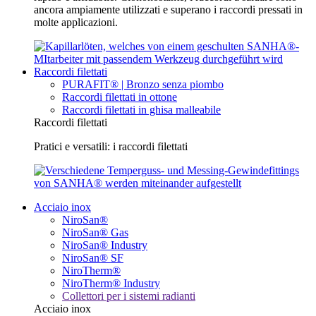
ancora ampiamente utilizzati e superano i raccordi pressati in
molte applicazioni.
Raccordi filettati
PURAFIT® | Bronzo senza piombo
Raccordi filettati in ottone
Raccordi filettati in ghisa malleabile
Raccordi filettati
Pratici e versatili: i raccordi filettati
Acciaio inox
NiroSan®
NiroSan® Gas
NiroSan® Industry
NiroSan® SF
NiroTherm®
NiroTherm® Industry
Collettori per i sistemi radianti
Acciaio inox