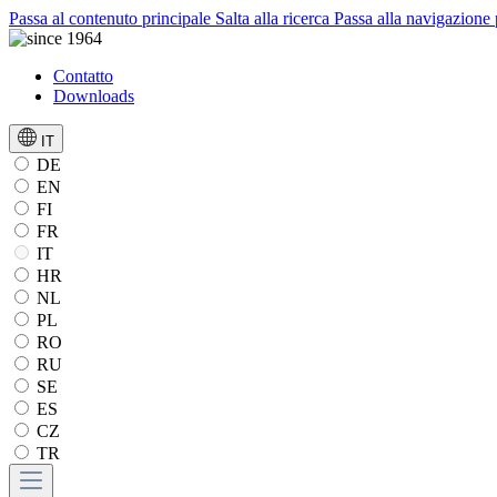
Passa al contenuto principale
Salta alla ricerca
Passa alla navigazione 
Contatto
Downloads
IT
DE
EN
FI
FR
IT
HR
NL
PL
RO
RU
SE
ES
CZ
TR