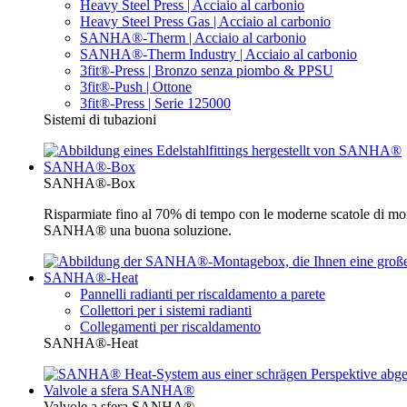
Heavy Steel Press | Acciaio al carbonio
Heavy Steel Press Gas | Acciaio al carbonio
SANHA®-Therm | Acciaio al carbonio
SANHA®-Therm Industry | Acciaio al carbonio
3fit®-Press | Bronzo senza piombo & PPSU
3fit®-Push | Ottone
3fit®-Press | Serie 125000
Sistemi di tubazioni
SANHA®-Box
SANHA®-Box
Risparmiate fino al 70% di tempo con le moderne scatole di mon
SANHA® una buona soluzione.
SANHA®-Heat
Pannelli radianti per riscaldamento a parete
Collettori per i sistemi radianti
Collegamenti per riscaldamento
SANHA®-Heat
Valvole a sfera SANHA®
Valvole a sfera SANHA®