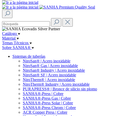
Catálogo
Material
Temas Técnicos
Sobre SANHA®
Sistemas de tuberías
NiroSan® | Acero inoxidable
NiroSan® Gas | Acero inoxidable
NiroSan® Industry | Acero inoxidable
NiroSan® SF | Acero inoxidable
NiroTherm® | Acero inoxidable
NiroTherm® Industry | Acero inoxidable
PURAPRESS® | Bronce de silicio sin plomo
SANHA®-Press | Cobre
SANHA®-Press Gas | Cobre
SANHA®-Press Solar | Cobre
SANHA®-Press Chrom | Cobre
ACR Copper Press | Cobre