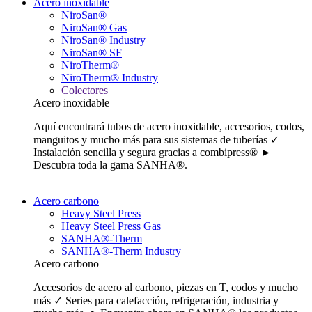
Acero inoxidable
NiroSan®
NiroSan® Gas
NiroSan® Industry
NiroSan® SF
NiroTherm®
NiroTherm® Industry
Colectores
Acero inoxidable
Aquí encontrará tubos de acero inoxidable, accesorios, codos,
manguitos y mucho más para sus sistemas de tuberías ✓
Instalación sencilla y segura gracias a combipress® ►
Descubra toda la gama SANHA®.
Acero carbono
Heavy Steel Press
Heavy Steel Press Gas
SANHA®-Therm
SANHA®-Therm Industry
Acero carbono
Accesorios de acero al carbono, piezas en T, codos y mucho
más ✓ Series para calefacción, refrigeración, industria y