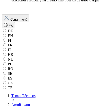
ubicación europea y ha creado más puestos de trabajo aquí.
Cerrar menú
ES
DE
EN
FI
FR
IT
HR
NL
PL
RO
SE
ES
CZ
TR
Temas Técnicos
Amplia gama