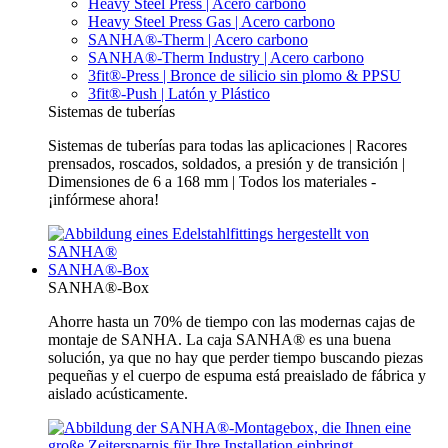
Heavy Steel Press | Acero carbono
Heavy Steel Press Gas | Acero carbono
SANHA®-Therm | Acero carbono
SANHA®-Therm Industry | Acero carbono
3fit®-Press | Bronce de silicio sin plomo & PPSU
3fit®-Push | Latón y Plástico
Sistemas de tuberías
Sistemas de tuberías para todas las aplicaciones | Racores
prensados, roscados, soldados, a presión y de transición |
Dimensiones de 6 a 168 mm | Todos los materiales -
¡infórmese ahora!
SANHA®-Box
SANHA®-Box
Ahorre hasta un 70% de tiempo con las modernas cajas de
montaje de SANHA. La caja SANHA® es una buena
solución, ya que no hay que perder tiempo buscando piezas
pequeñas y el cuerpo de espuma está preaislado de fábrica y
aislado acústicamente.