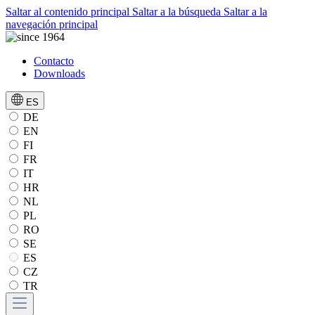
Saltar al contenido principal
Saltar a la búsqueda
Saltar a la
navegación principal
Contacto
Downloads
ES
DE
EN
FI
FR
IT
HR
NL
PL
RO
SE
ES
CZ
TR