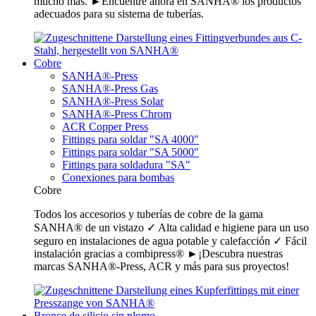
mucho más. ►Encuentre ahora en SANHA® los productos
adecuados para su sistema de tuberías.
Cobre
SANHA®-Press
SANHA®-Press Gas
SANHA®-Press Solar
SANHA®-Press Chrom
ACR Copper Press
Fittings para soldar "SA 4000"
Fittings para soldar "SA 5000"
Fittings para soldadura "SA"
Conexiones para bombas
Cobre
Todos los accesorios y tuberías de cobre de la gama
SANHA® de un vistazo ✓ Alta calidad e higiene para un uso
seguro en instalaciones de agua potable y calefacción ✓ Fácil
instalación gracias a combipress® ►¡Descubra nuestras
marcas SANHA®-Press, ACR y más para sus proyectos!
Bronce de silicio sin plomo