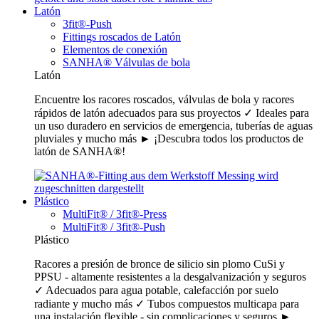
Latón
3fit®-Push
Fittings roscados de Latón
Elementos de conexión
SANHA® Válvulas de bola
Latón
Encuentre los racores roscados, válvulas de bola y racores
rápidos de latón adecuados para sus proyectos ✓ Ideales para
un uso duradero en servicios de emergencia, tuberías de aguas
pluviales y mucho más ► ¡Descubra todos los productos de
latón de SANHA®!
Plástico
MultiFit® / 3fit®-Press
MultiFit® / 3fit®-Push
Plástico
Racores a presión de bronce de silicio sin plomo CuSi y
PPSU - altamente resistentes a la desgalvanización y seguros
✓ Adecuados para agua potable, calefacción por suelo
radiante y mucho más ✓ Tubos compuestos multicapa para
una instalación flexible - sin complicaciones y seguros ►