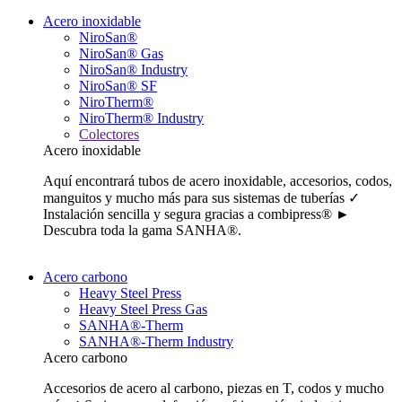
Acero inoxidable
NiroSan®
NiroSan® Gas
NiroSan® Industry
NiroSan® SF
NiroTherm®
NiroTherm® Industry
Colectores
Acero inoxidable
Aquí encontrará tubos de acero inoxidable, accesorios, codos,
manguitos y mucho más para sus sistemas de tuberías ✓
Instalación sencilla y segura gracias a combipress® ►
Descubra toda la gama SANHA®.
Acero carbono
Heavy Steel Press
Heavy Steel Press Gas
SANHA®-Therm
SANHA®-Therm Industry
Acero carbono
Accesorios de acero al carbono, piezas en T, codos y mucho