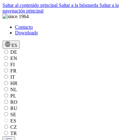
Saltar al contenido principal
Saltar a la búsqueda
Saltar a la
navegación principal
Contacto
Downloads
ES
DE
EN
FI
FR
IT
HR
NL
PL
RO
RU
SE
ES
CZ
TR