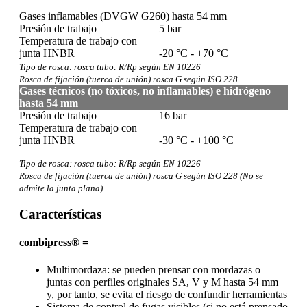
Gases inflamables (DVGW G260) hasta 54 mm
Presión de trabajo
5 bar
Temperatura de trabajo con
junta HNBR
-20 °C - +70 °C
Tipo de rosca: rosca tubo: R/Rp según EN 10226
Rosca de fijación (tuerca de unión) rosca G según ISO 228
Gases técnicos (no tóxicos, no inflamables) e hidrógeno
hasta 54 mm
Presión de trabajo
16 bar
Temperatura de trabajo con
junta HNBR
-30 °C - +100 °C
Tipo de rosca: rosca tubo: R/Rp según EN 10226
Rosca de fijación (tuerca de unión) rosca G según ISO 228 (No se
admite la junta plana)
Características
combipress® =
Multimordaza: se pueden prensar con mordazas o
juntas con perfiles originales SA, V y M hasta 54 mm
y, por tanto, se evita el riesgo de confundir herramientas
Sistema de control de fugas visibles (si no está prensado