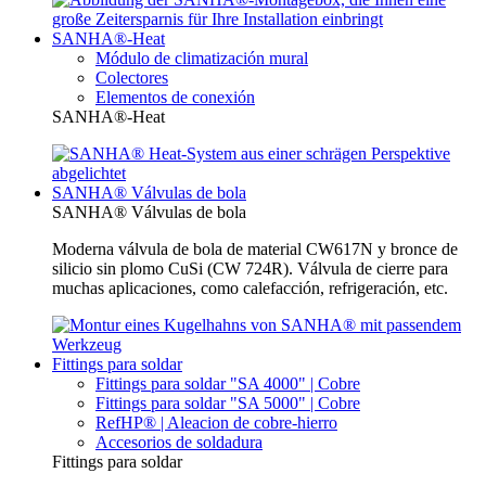
SANHA®-Heat
Módulo de climatización mural
Colectores
Elementos de conexión
SANHA®-Heat
SANHA® Válvulas de bola
SANHA® Válvulas de bola
Moderna válvula de bola de material CW617N y bronce de
silicio sin plomo CuSi (CW 724R). Válvula de cierre para
muchas aplicaciones, como calefacción, refrigeración, etc.
Fittings para soldar
Fittings para soldar "SA 4000" | Cobre
Fittings para soldar "SA 5000" | Cobre
RefHP® | Aleacion de cobre-hierro
Accesorios de soldadura
Fittings para soldar