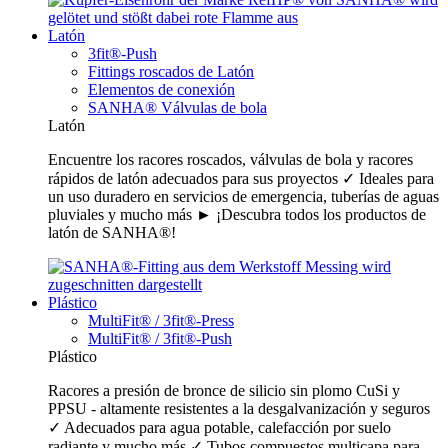
Latón
3fit®-Push
Fittings roscados de Latón
Elementos de conexión
SANHA® Válvulas de bola
Latón
Encuentre los racores roscados, válvulas de bola y racores
rápidos de latón adecuados para sus proyectos ✓ Ideales para
un uso duradero en servicios de emergencia, tuberías de aguas
pluviales y mucho más ► ¡Descubra todos los productos de
latón de SANHA®!
Plástico
MultiFit® / 3fit®-Press
MultiFit® / 3fit®-Push
Plástico
Racores a presión de bronce de silicio sin plomo CuSi y
PPSU - altamente resistentes a la desgalvanización y seguros
✓ Adecuados para agua potable, calefacción por suelo
radiante y mucho más ✓ Tubos compuestos multicapa para