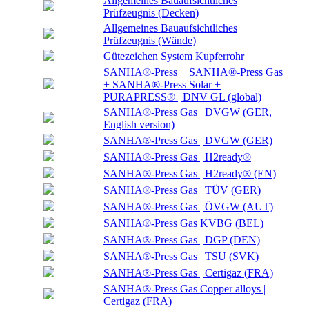
Allgemeines Bauaufsichtliches
Prüfzeugnis (Decken)
Allgemeines Bauaufsichtliches
Prüfzeugnis (Wände)
Gütezeichen System Kupferrohr
SANHA®-Press + SANHA®-Press Gas
+ SANHA®-Press Solar +
PURAPRESS® | DNV GL (global)
SANHA®-Press Gas | DVGW (GER,
English version)
SANHA®-Press Gas | DVGW (GER)
SANHA®-Press Gas | H2ready®
SANHA®-Press Gas | H2ready® (EN)
SANHA®-Press Gas | TÜV (GER)
SANHA®-Press Gas | ÖVGW (AUT)
SANHA®-Press Gas KVBG (BEL)
SANHA®-Press Gas | DGP (DEN)
SANHA®-Press Gas | TSU (SVK)
SANHA®-Press Gas | Certigaz (FRA)
SANHA®-Press Gas Copper alloys |
Certigaz (FRA)