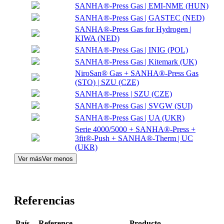
SANHA®-Press Gas | EMI-NME (HUN)
SANHA®-Press Gas | GASTEC (NED)
SANHA®-Press Gas for Hydrogen |
KIWA (NED)
SANHA®-Press Gas | INIG (POL)
SANHA®-Press Gas | Kitemark (UK)
NiroSan® Gas + SANHA®-Press Gas
(STO) | SZU (CZE)
SANHA®-Press | SZU (CZE)
SANHA®-Press Gas | SVGW (SUI)
SANHA®-Press Gas | UA (UKR)
Serie 4000/5000 + SANHA®-Press +
3fit®-Push + SANHA®-Therm | UC
(UKR)
Ver más
Ver menos
Referencias
País
Reference
Producto