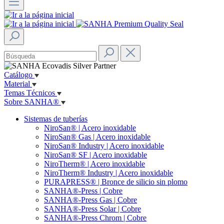
Catálogo
Material
Temas Técnicos
Sobre SANHA®
Sistemas de tuberías
NiroSan® | Acero inoxidable
NiroSan® Gas | Acero inoxidable
NiroSan® Industry | Acero inoxidable
NiroSan® SF | Acero inoxidable
NiroTherm® | Acero inoxidable
NiroTherm® Industry | Acero inoxidable
PURAPRESS® | Bronce de silicio sin plomo
SANHA®-Press | Cobre
SANHA®-Press Gas | Cobre
SANHA®-Press Solar | Cobre
SANHA®-Press Chrom | Cobre