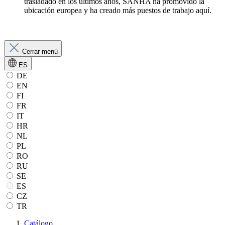
trasladado en los últimos años, SANHA ha promovido la
ubicación europea y ha creado más puestos de trabajo aquí.
Cerrar menú
ES
DE
EN
FI
FR
IT
HR
NL
PL
RO
RU
SE
ES
CZ
TR
Catálogo