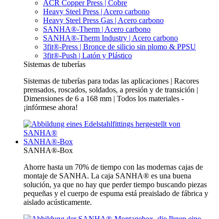
ACR Copper Press | Cobre
Heavy Steel Press | Acero carbono
Heavy Steel Press Gas | Acero carbono
SANHA®-Therm | Acero carbono
SANHA®-Therm Industry | Acero carbono
3fit®-Press | Bronce de silicio sin plomo & PPSU
3fit®-Push | Latón y Plástico
Sistemas de tuberías
Sistemas de tuberías para todas las aplicaciones | Racores
prensados, roscados, soldados, a presión y de transición |
Dimensiones de 6 a 168 mm | Todos los materiales -
¡infórmese ahora!
SANHA®-Box
SANHA®-Box
Ahorre hasta un 70% de tiempo con las modernas cajas de
montaje de SANHA. La caja SANHA® es una buena
solución, ya que no hay que perder tiempo buscando piezas
pequeñas y el cuerpo de espuma está preaislado de fábrica y
aislado acústicamente.