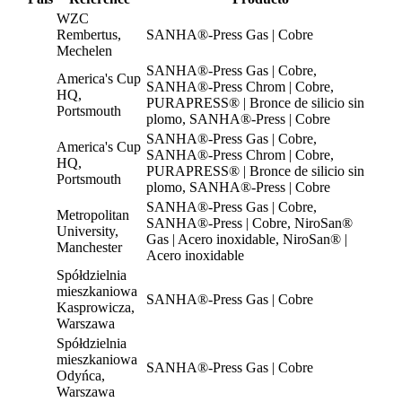
WZC
Rembertus,
SANHA®-Press Gas | Cobre
Mechelen
SANHA®-Press Gas | Cobre,
America's Cup
SANHA®-Press Chrom | Cobre,
HQ,
PURAPRESS® | Bronce de silicio sin
Portsmouth
plomo, SANHA®-Press | Cobre
SANHA®-Press Gas | Cobre,
America's Cup
SANHA®-Press Chrom | Cobre,
HQ,
PURAPRESS® | Bronce de silicio sin
Portsmouth
plomo, SANHA®-Press | Cobre
SANHA®-Press Gas | Cobre,
Metropolitan
SANHA®-Press | Cobre, NiroSan®
University,
Gas | Acero inoxidable, NiroSan® |
Manchester
Acero inoxidable
Spółdzielnia
mieszkaniowa
SANHA®-Press Gas | Cobre
Kasprowicza,
Warszawa
Spółdzielnia
mieszkaniowa
SANHA®-Press Gas | Cobre
Odyńca,
Warszawa