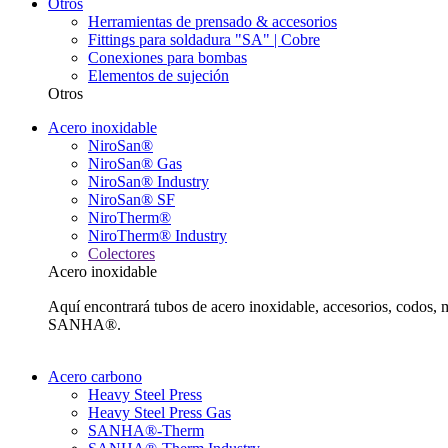
Otros
Herramientas de prensado & accesorios
Fittings para soldadura "SA" | Cobre
Conexiones para bombas
Elementos de sujeción
Otros
Acero inoxidable
NiroSan®
NiroSan® Gas
NiroSan® Industry
NiroSan® SF
NiroTherm®
NiroTherm® Industry
Colectores
Acero inoxidable
Aquí encontrará tubos de acero inoxidable, accesorios, codos,
SANHA®.
Acero carbono
Heavy Steel Press
Heavy Steel Press Gas
SANHA®-Therm