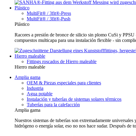
Plástico
MultiFit® / 3fit®-Press
MultiFit® / 3fit®-Push
Plástico
Racores a presión de bronce de silicio sin plomo CuSi y PPSU 
compuestos multicapa para una instalación flexible - sin comp
Hierro maleable
Fittings roscados de Hierro maleable
Hierro maleable
Amplia gama
OEM & Piezas especiales para clientes
Industria
Agua potable
Instalación y tuberías de sistemas solares térmicos
Tuberías para la calefacción
Amplia gama
Nuestros sistemas de tuberías son extremadamente universales y p
hidrógeno o energía solar, eso no nos hace sudar. Después de t