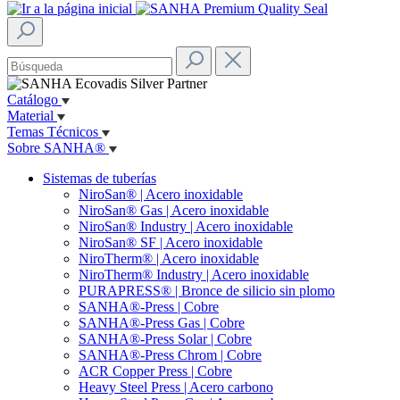
Catálogo
Material
Temas Técnicos
Sobre SANHA®
Sistemas de tuberías
NiroSan® | Acero inoxidable
NiroSan® Gas | Acero inoxidable
NiroSan® Industry | Acero inoxidable
NiroSan® SF | Acero inoxidable
NiroTherm® | Acero inoxidable
NiroTherm® Industry | Acero inoxidable
PURAPRESS® | Bronce de silicio sin plomo
SANHA®-Press | Cobre
SANHA®-Press Gas | Cobre
SANHA®-Press Solar | Cobre
SANHA®-Press Chrom | Cobre
ACR Copper Press | Cobre
Heavy Steel Press | Acero carbono