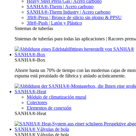
Heavy Steel Press Gas | Acero carbono
SANHA®-Therm | Acero carbono
SANHA®-Therm Industry | Acero carbono
3fit®-Press | Bronce de silicio sin plomo & PPSU
3fit®-Push | Latón y Plástico
Sistemas de tuberías
Sistemas de tuberías para todas las aplicaciones | Racores pren
SANHA®-Box
SANHA®-Box
Ahorre hasta un 70% de tiempo con las modernas cajas de mo
espuma está preaislado de fábrica y aislado acústicamente.
SANHA®-Heat
Módulo de climatización mural
Colectores
Elementos de conexión
SANHA®-Heat
SANHA® Válvulas de bola
SANHA® Válvulas de bola