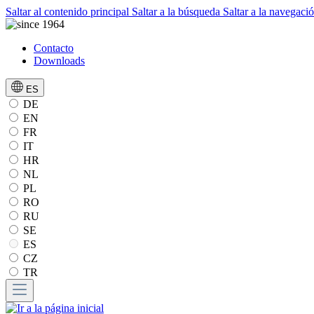
Saltar al contenido principal
Saltar a la búsqueda
Saltar a la navegació
Contacto
Downloads
ES
DE
EN
FR
IT
HR
NL
PL
RO
RU
SE
ES
CZ
TR