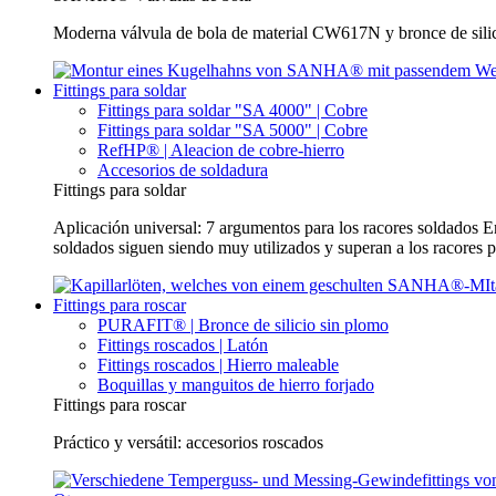
Moderna válvula de bola de material CW617N y bronce de silici
Fittings para soldar
Fittings para soldar "SA 4000" | Cobre
Fittings para soldar "SA 5000" | Cobre
RefHP® | Aleacion de cobre-hierro
Accesorios de soldadura
Fittings para soldar
Aplicación universal: 7 argumentos para los racores soldados En 
soldados siguen siendo muy utilizados y superan a los racores 
Fittings para roscar
PURAFIT® | Bronce de silicio sin plomo
Fittings roscados | Latón
Fittings roscados | Hierro maleable
Boquillas y manguitos de hierro forjado
Fittings para roscar
Práctico y versátil: accesorios roscados