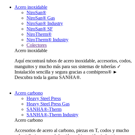
Acero inoxidable
NiroSan®
NiroSan® Gas
NiroSan® Industry
NiroSan® SF
NiroTherm®
NiroTherm® Industry
Colectores
Acero inoxidable
Aquí encontrará tubos de acero inoxidable, accesorios, codos,
manguitos y mucho más para sus sistemas de tuberías ✓
Instalación sencilla y segura gracias a combipress® ►
Descubra toda la gama SANHA®.
Acero carbono
Heavy Steel Press
Heavy Steel Press Gas
SANHA®-Therm
SANHA®-Therm Industry
Acero carbono
Accesorios de acero al carbono, piezas en T, codos y mucho