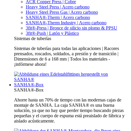
ACR Copper Press | Cobre
Heavy Steel Press | Acero carbono
Heavy Steel Press Gas | Acero carbono
SANHA®-Therm | Acero carbono
SANHA®-Therm Industry | Acero carbono
3fit®-Press | Bronce de silicio sin plomo & PPSU
3fit®-Push | Latón y Plástico
Sistemas de tuberías
Sistemas de tuberías para todas las aplicaciones | Racores
prensados, roscados, soldados, a presión y de transición |
Dimensiones de 6 a 168 mm | Todos los materiales -
¡infórmese ahora!
SANHA®-Box
SANHA®-Box
Ahorre hasta un 70% de tiempo con las modernas cajas de
montaje de SANHA. La caja SANHA® es una buena
solución, ya que no hay que perder tiempo buscando piezas
pequeñas y el cuerpo de espuma está preaislado de fábrica y
aislado acústicamente.