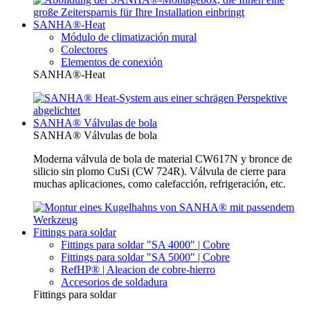
SANHA®-Heat
Módulo de climatización mural
Colectores
Elementos de conexión
SANHA®-Heat
SANHA® Válvulas de bola
SANHA® Válvulas de bola
Moderna válvula de bola de material CW617N y bronce de
silicio sin plomo CuSi (CW 724R). Válvula de cierre para
muchas aplicaciones, como calefacción, refrigeración, etc.
Fittings para soldar
Fittings para soldar "SA 4000" | Cobre
Fittings para soldar "SA 5000" | Cobre
RefHP® | Aleacion de cobre-hierro
Accesorios de soldadura
Fittings para soldar