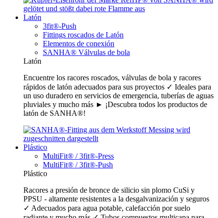
Latón
3fit®-Push
Fittings roscados de Latón
Elementos de conexión
SANHA® Válvulas de bola
Latón
Encuentre los racores roscados, válvulas de bola y racores
rápidos de latón adecuados para sus proyectos ✓ Ideales para
un uso duradero en servicios de emergencia, tuberías de aguas
pluviales y mucho más ► ¡Descubra todos los productos de
latón de SANHA®!
Plástico
MultiFit® / 3fit®-Press
MultiFit® / 3fit®-Push
Plástico
Racores a presión de bronce de silicio sin plomo CuSi y
PPSU - altamente resistentes a la desgalvanización y seguros
✓ Adecuados para agua potable, calefacción por suelo
radiante y mucho más ✓ Tubos compuestos multicapa para