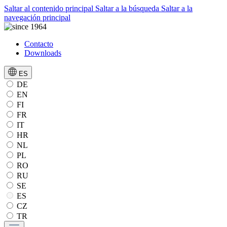
Saltar al contenido principal
Saltar a la búsqueda
Saltar a la
navegación principal
Contacto
Downloads
ES
DE
EN
FI
FR
IT
HR
NL
PL
RO
RU
SE
ES
CZ
TR