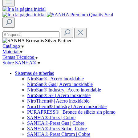
Catálogo
Material
Temas Técnicos
Sobre SANHA®
Sistemas de tuberías
NiroSan® | Acero inoxidable
NiroSan® Gas | Acero inoxidable
NiroSan® Industry | Acero inoxidable
NiroSan® SF | Acero inoxidable
NiroTherm® | Acero inoxidable
NiroTherm® Industry | Acero inoxidable
PURAPRESS® | Bronce de silicio sin plomo
SANHA®-Press | Cobre
SANHA®-Press Gas | Cobre
SANHA®-Press Solar | Cobre
SANHA®-Press Chrom | Cobre