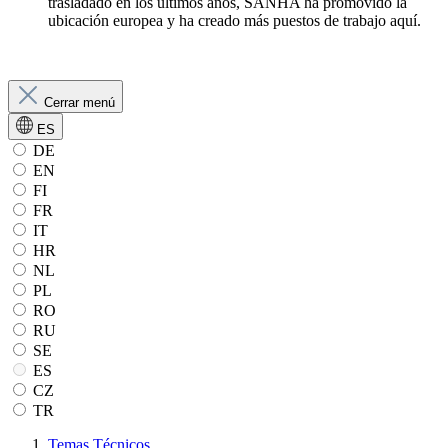
trasladado en los últimos años, SANHA ha promovido la
ubicación europea y ha creado más puestos de trabajo aquí.
Cerrar menú
ES
DE
EN
FI
FR
IT
HR
NL
PL
RO
RU
SE
ES
CZ
TR
Temas Técnicos