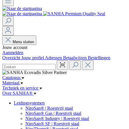
Menu sluiten
Jouw account
Aanmelden
Overzicht
Jouw profiel
Adressen
Betaalwijzen
Bestellingen
Catalogus
Materiaal
Techniek en service
Over SANHA®
Leidingsystemen
NiroSan® | Roestvrij staal
NiroSan® Gas | Roestvrij staal
NiroSan® Industry | Roestvrij staal
NiroSan® SF | Roestvrij staal
NiroTherm® | Roestvrij staal