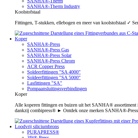
SANHA®-Therm
SANHA®-Therm Industry
Koolstofstaal
Fittingen, T-stukken, ellebogen en meer van koolstofstaal ✓ 
Koper
SANHA®-Press
SANHA®-Press Gas
SANHA®-Press Solar
SANHA®-Press Chrom
ACR Copper Press
Soldeerfittingen "SA 4000"
Soldeerfittingen "SA 5000"
Lasfittingen "SA"
Pompaansluitingsverbindingen
Koper
Alle koperen fittingen en buizen uit het SANHA® assortiment
dankzij combipress® ► Ontdek onze merken SANHA®-Press,
Loodvrij siliciumbrons
PURAPRESS®
3fit®-Press