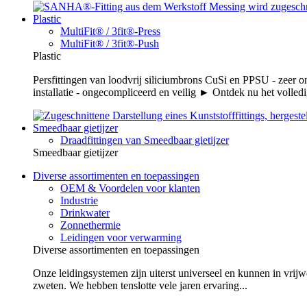
Plastic
MultiFit® / 3fit®-Press
MultiFit® / 3fit®-Push
Plastic
Persfittingen van loodvrij siliciumbrons CuSi en PPSU - zeer 
installatie - ongecompliceerd en veilig ► Ontdek nu het volledi
Smeedbaar gietijzer
Draadfittingen van Smeedbaar gietijzer
Smeedbaar gietijzer
Diverse assortimenten en toepassingen
OEM & Voordelen voor klanten
Industrie
Drinkwater
Zonnethermie
Leidingen voor verwarming
Diverse assortimenten en toepassingen
Onze leidingsystemen zijn uiterst universeel en kunnen in vrijw
zweten. We hebben tenslotte vele jaren ervaring...