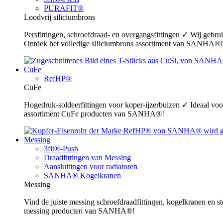
PURAFIT®
Loodvrij siliciumbrons
Persfittingen, schroefdraad- en overgangsfittingen ✓ Wij gebr
Ontdek het volledige siliciumbrons assortiment van SANHA®!
CuFe
RefHP®
CuFe
Hogedruk-soldeerfittingen voor koper-ijzerbuizen ✓ Ideaal voor
assortiment CuFe producten van SANHA®!
Messing
3fit®-Push
Draadfittingen van Messing
Aansluitingen voor radiatoren
SANHA® Kogelkranen
Messing
Vind de juiste messing schroefdraadfittingen, kogelkranen en s
messing producten van SANHA®!