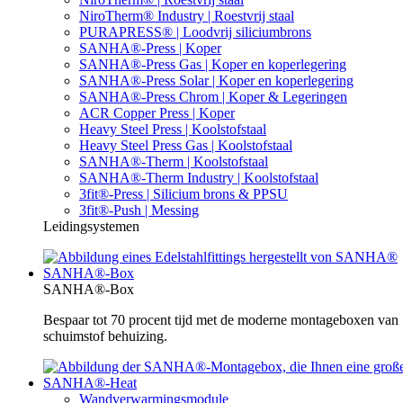
NiroTherm® Industry | Roestvrij staal
PURAPRESS® | Loodvrij siliciumbrons
SANHA®-Press | Koper
SANHA®-Press Gas | Koper en koperlegering
SANHA®-Press Solar | Koper en koperlegering
SANHA®-Press Chrom | Koper & Legeringen
ACR Copper Press | Koper
Heavy Steel Press | Koolstofstaal
Heavy Steel Press Gas | Koolstofstaal
SANHA®-Therm | Koolstofstaal
SANHA®-Therm Industry | Koolstofstaal
3fit®-Press | Silicium brons & PPSU
3fit®-Push | Messing
Leidingsystemen
SANHA®-Box
SANHA®-Box
Bespaar tot 70 procent tijd met de moderne montageboxen va
schuimstof behuizing.
SANHA®-Heat
Wandverwarmingsmodule