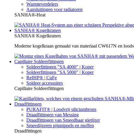
Warmteverdelers
Aansluitingen voor radiatoren
SANHA®-Heat
SANHA® Kogelkranen
SANHA® Kogelkranen
Moderne kogelkraan gemaakt van materiaal CW617N en loodvrij
Capillaire Soldeerfittingen
Soldeerfittingen "SA 4000" | Koper
Soldeerfittingen "SA 5000" | Koper
RefHP® | CuFe
Soldeer accessoires
Capillaire Soldeerfittingen
Draadfittingen
PURAFIT® | Loodvrij siliciumbrons
Draadfittingen van Messing
Draadfittingen van Smeedbaar gietijzer
Smeedijzeren pijpnippels en moffen
Draadfittingen