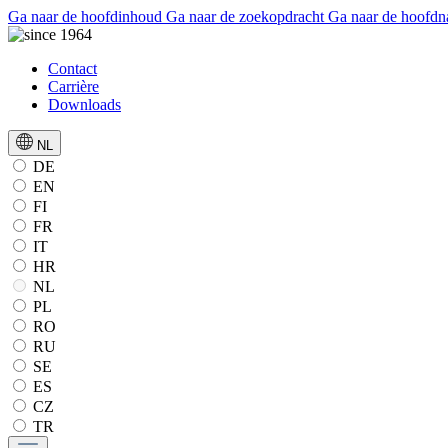
Ga naar de hoofdinhoud
Ga naar de zoekopdracht
Ga naar de hoofdn
Contact
Carrière
Downloads
NL
DE
EN
FI
FR
IT
HR
NL
PL
RO
RU
SE
ES
CZ
TR