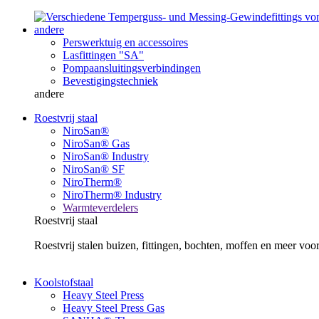
andere
Perswerktuig en accessoires
Lasfittingen "SA"
Pompaansluitingsverbindingen
Bevestigingstechniek
andere
Roestvrij staal
NiroSan®
NiroSan® Gas
NiroSan® Industry
NiroSan® SF
NiroTherm®
NiroTherm® Industry
Warmteverdelers
Roestvrij staal
Roestvrij stalen buizen, fittingen, bochten, moffen en meer v
Koolstofstaal
Heavy Steel Press
Heavy Steel Press Gas