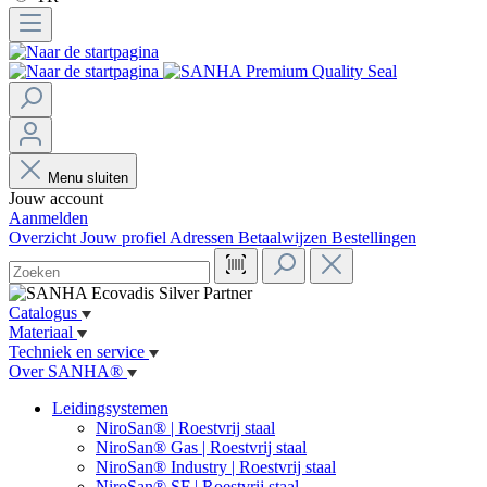
Menu sluiten
Jouw account
Aanmelden
Overzicht
Jouw profiel
Adressen
Betaalwijzen
Bestellingen
Catalogus
Materiaal
Techniek en service
Over SANHA®
Leidingsystemen
NiroSan® | Roestvrij staal
NiroSan® Gas | Roestvrij staal
NiroSan® Industry | Roestvrij staal
NiroSan® SF | Roestvrij staal