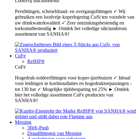
Loodvrij siliciumbrons
Persfittingen, schroefdraad- en overgangsfittingen ✓ Wij
gebruiken een loodvrije koperlegering CuSi ten voordele van
uw drinkwaterkwaliteit ✓ Zeer ontzinkingsbestendig en
toekomstbestendig ► Ontdek het volledige siliciumbrons
assortiment van SANHA®!
CuFe
RefHP®
CuFe
Hogedruk-soldeerfittingen voor koper-ijzerbuizen ✓ Ideaal
voor leidingen in koelinstallaties en hogedruktoepassingen -
tot 130 bar ✓ Mogelijke tijdsbesparing tot 25% ► Ontdek
hier het volledige assortiment CuFe producten van
SANHA®!
Messing
3fit®-Push
Draadfittingen van Messing
Aansluitingen voor radiatoren