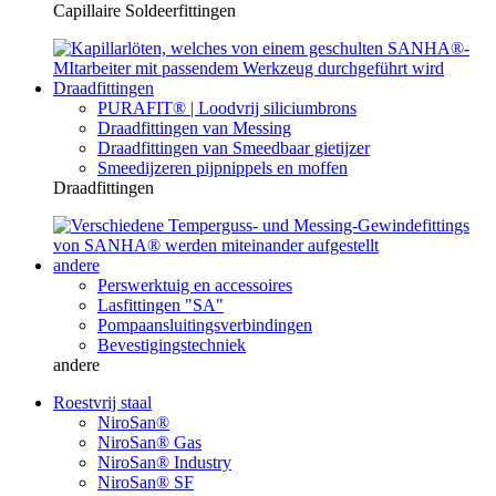
Capillaire Soldeerfittingen
Draadfittingen
PURAFIT® | Loodvrij siliciumbrons
Draadfittingen van Messing
Draadfittingen van Smeedbaar gietijzer
Smeedijzeren pijpnippels en moffen
Draadfittingen
andere
Perswerktuig en accessoires
Lasfittingen "SA"
Pompaansluitingsverbindingen
Bevestigingstechniek
andere
Roestvrij staal
NiroSan®
NiroSan® Gas
NiroSan® Industry
NiroSan® SF