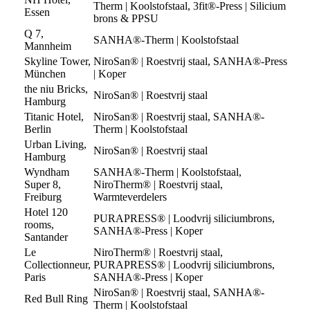
Therm | Koolstofstaal, 3fit®-Press | Silicium
Essen
brons & PPSU
Q 7,
SANHA®-Therm | Koolstofstaal
Mannheim
Skyline Tower,
NiroSan® | Roestvrij staal, SANHA®-Press
München
| Koper
the niu Bricks,
NiroSan® | Roestvrij staal
Hamburg
Titanic Hotel,
NiroSan® | Roestvrij staal, SANHA®-
Berlin
Therm | Koolstofstaal
Urban Living,
NiroSan® | Roestvrij staal
Hamburg
Wyndham
SANHA®-Therm | Koolstofstaal,
Super 8,
NiroTherm® | Roestvrij staal,
Freiburg
Warmteverdelers
Hotel 120
PURAPRESS® | Loodvrij siliciumbrons,
rooms,
SANHA®-Press | Koper
Santander
Le
NiroTherm® | Roestvrij staal,
Collectionneur,
PURAPRESS® | Loodvrij siliciumbrons,
Paris
SANHA®-Press | Koper
NiroSan® | Roestvrij staal, SANHA®-
Red Bull Ring
Therm | Koolstofstaal