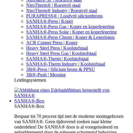
NiroTherm® | Roestvrij staal
NiroTherm® Industry | Roestvrij staal
PURAPRESS® | Loodvrij siliciumbrons
SANHA®-Press | Koper
SANHA®-Press Gas | Koper en koperlegering
SANHA®-Press Solar | Koper en koperlegering
SANHA®-Press Chrom | Koper & Legeringen
ACR Copper Press | Koper
Heavy Steel Press | Koolstofstaal
Heavy Steel Press Gas | Koolstofstaal
SANHA®-Therm | Koolstofstaal
SANHA®-Therm Industry | Koolstofstaal
3fit®-Press | Silicium brons & PPSU
3fit®-Push | Messing
Leidingsystemen
SANHA®-Box
SANHA®-Box
Bespaar tot 70 procent tijd met de moderne montageboxen
van SANHA®. Geen tijdrovend zoeken naar kleine
onderdelen! De SANHA® doos is al voorgeïsoleerd en
geluiddempend door de robuuste schuimstof behuizing.