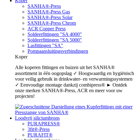
Koper
SANHA®-Press
SANHA®-Press Gas
SANHA®-Press Solar
SANHA®-Press Chrom
ACR Copper Press
Soldeerfittingen "SA 4000"
Soldeerfittingen "SA 5000"
Lasfittingen "SA"
Pompaansluitingsverbindingen
Koper
Alle koperen fittingen en buizen uit het SANHA®
assortiment in één oogopslag ✓ Hoogwaardig en hygiënisch
voor veilig gebruik in drinkwater- en verwarmingssystemen
✓ Eenvoudige montage dankzij combipress® ► Ontdek
onze merken SANHA®-Press, ACR en meer voor uw
projecten!
Loodvrij siliciumbrons
PURAPRESS®
3fit®-Press
PURAFIT®