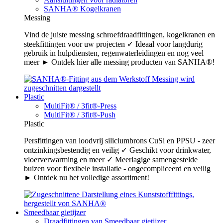
SANHA® Kogelkranen
Messing
Vind de juiste messing schroefdraadfittingen, kogelkranen en
steekfittingen voor uw projecten ✓ Ideaal voor langdurig
gebruik in hulpdiensten, regenwaterleidingen en nog veel
meer ► Ontdek hier alle messing producten van SANHA®!
Plastic
MultiFit® / 3fit®-Press
MultiFit® / 3fit®-Push
Plastic
Persfittingen van loodvrij siliciumbrons CuSi en PPSU - zeer
ontzinkingsbestendig en veilig ✓ Geschikt voor drinkwater,
vloerverwarming en meer ✓ Meerlagige samengestelde
buizen voor flexibele installatie - ongecompliceerd en veilig
► Ontdek nu het volledige assortiment!
Smeedbaar gietijzer
Draadfittingen van Smeedbaar gietijzer