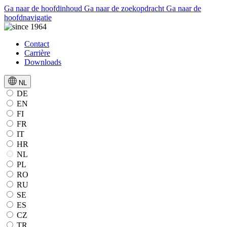
Ga naar de hoofdinhoud
Ga naar de zoekopdracht
Ga naar de
hoofdnavigatie
Contact
Carrière
Downloads
NL
DE
EN
FI
FR
IT
HR
NL
PL
RO
RU
SE
ES
CZ
TR