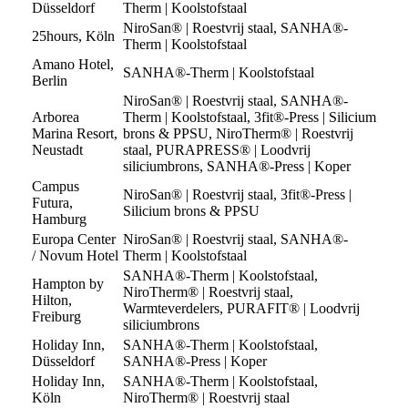
Düsseldorf
Therm | Koolstofstaal
NiroSan® | Roestvrij staal, SANHA®-
25hours, Köln
Therm | Koolstofstaal
Amano Hotel,
SANHA®-Therm | Koolstofstaal
Berlin
NiroSan® | Roestvrij staal, SANHA®-
Arborea
Therm | Koolstofstaal, 3fit®-Press | Silicium
Marina Resort,
brons & PPSU, NiroTherm® | Roestvrij
Neustadt
staal, PURAPRESS® | Loodvrij
siliciumbrons, SANHA®-Press | Koper
Campus
NiroSan® | Roestvrij staal, 3fit®-Press |
Futura,
Silicium brons & PPSU
Hamburg
Europa Center
NiroSan® | Roestvrij staal, SANHA®-
/ Novum Hotel
Therm | Koolstofstaal
SANHA®-Therm | Koolstofstaal,
Hampton by
NiroTherm® | Roestvrij staal,
Hilton,
Warmteverdelers, PURAFIT® | Loodvrij
Freiburg
siliciumbrons
Holiday Inn,
SANHA®-Therm | Koolstofstaal,
Düsseldorf
SANHA®-Press | Koper
Holiday Inn,
SANHA®-Therm | Koolstofstaal,
Köln
NiroTherm® | Roestvrij staal