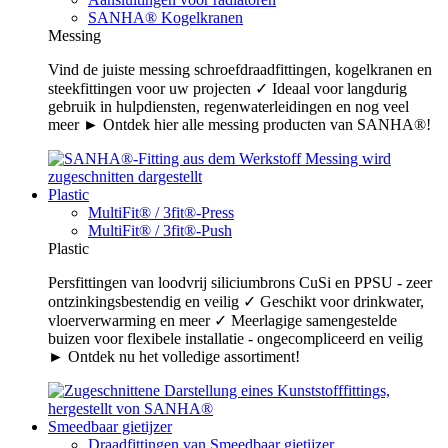
SANHA® Kogelkranen
Messing
Vind de juiste messing schroefdraadfittingen, kogelkranen en
steekfittingen voor uw projecten ✓ Ideaal voor langdurig
gebruik in hulpdiensten, regenwaterleidingen en nog veel
meer ► Ontdek hier alle messing producten van SANHA®!
Plastic
MultiFit® / 3fit®-Press
MultiFit® / 3fit®-Push
Plastic
Persfittingen van loodvrij siliciumbrons CuSi en PPSU - zeer
ontzinkingsbestendig en veilig ✓ Geschikt voor drinkwater,
vloerverwarming en meer ✓ Meerlagige samengestelde
buizen voor flexibele installatie - ongecompliceerd en veilig
► Ontdek nu het volledige assortiment!
Smeedbaar gietijzer
Draadfittingen van Smeedbaar gietijzer