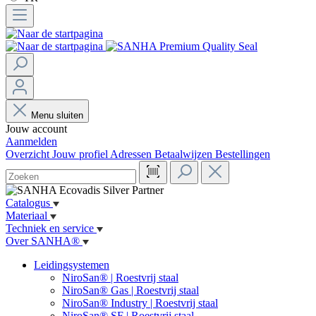
Menu sluiten
Jouw account
Aanmelden
Overzicht
Jouw profiel
Adressen
Betaalwijzen
Bestellingen
Catalogus
Materiaal
Techniek en service
Over SANHA®
Leidingsystemen
NiroSan® | Roestvrij staal
NiroSan® Gas | Roestvrij staal
NiroSan® Industry | Roestvrij staal
NiroSan® SF | Roestvrij staal