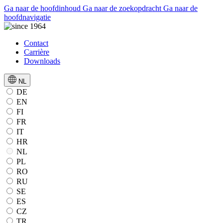
Ga naar de hoofdinhoud
Ga naar de zoekopdracht
Ga naar de
hoofdnavigatie
Contact
Carrière
Downloads
NL
DE
EN
FI
FR
IT
HR
NL
PL
RO
RU
SE
ES
CZ
TR