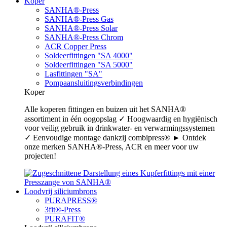
Koper
SANHA®-Press
SANHA®-Press Gas
SANHA®-Press Solar
SANHA®-Press Chrom
ACR Copper Press
Soldeerfittingen "SA 4000"
Soldeerfittingen "SA 5000"
Lasfittingen "SA"
Pompaansluitingsverbindingen
Koper
Alle koperen fittingen en buizen uit het SANHA®
assortiment in één oogopslag ✓ Hoogwaardig en hygiënisch
voor veilig gebruik in drinkwater- en verwarmingssystemen
✓ Eenvoudige montage dankzij combipress® ► Ontdek
onze merken SANHA®-Press, ACR en meer voor uw
projecten!
Loodvrij siliciumbrons
PURAPRESS®
3fit®-Press
PURAFIT®