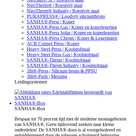
NiroTherm® | Roestvrij staal
NiroTherm® Industry | Roestvrij staal
PURAPRESS® | Loodvrij siliciumbrons
SANHA®-Press | Koper
SANHA®-Press Gas | Koper en koperlegering
SANHA®-Press Solar | Koper en koperlegering
SANHA®-Press Chrom | Koper & Legeringen
ACR Copper Press | Koper
Heavy Steel Press | Koolstofstaal
Heavy Steel Press Gas | Koolstofstaal
SANHA®-Therm | Koolstofstaal
SANHA®-Therm Industry | Koolstofstaal
3fit®-Press | Silicium brons & PPSU
3fit®-Push | Messing
Leidingsystemen
SANHA®-Box
SANHA®-Box
Bespaar tot 70 procent tijd met de moderne montageboxen
van SANHA®. Geen tijdrovend zoeken naar kleine
onderdelen! De SANHA® doos is al voorgeïsoleerd en
geluiddempend door de robuuste schuimstof behuizing.