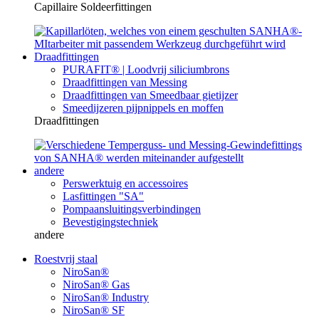
Capillaire Soldeerfittingen
Draadfittingen
PURAFIT® | Loodvrij siliciumbrons
Draadfittingen van Messing
Draadfittingen van Smeedbaar gietijzer
Smeedijzeren pijpnippels en moffen
Draadfittingen
andere
Perswerktuig en accessoires
Lasfittingen "SA"
Pompaansluitingsverbindingen
Bevestigingstechniek
andere
Roestvrij staal
NiroSan®
NiroSan® Gas
NiroSan® Industry
NiroSan® SF