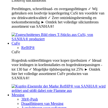
Loodvrij siliciumbrons
Persfittingen, schroefdraad- en overgangsfittingen ✓ Wij
gebruiken een loodvrije koperlegering CuSi ten voordele van
uw drinkwaterkwaliteit ✓ Zeer ontzinkingsbestendig en
toekomstbestendig ► Ontdek het volledige siliciumbrons
assortiment van SANHA®!
CuFe
RefHP®
CuFe
Hogedruk-soldeerfittingen voor koper-ijzerbuizen ✓ Ideaal
voor leidingen in koelinstallaties en hogedruktoepassingen -
tot 130 bar ✓ Mogelijke tijdsbesparing tot 25% ► Ontdek
hier het volledige assortiment CuFe producten van
SANHA®!
Messing
3fit®-Push
Draadfittingen van Messing
Aansluitingen voor radiatoren