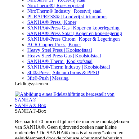
NiroTherm® | Roestvrij staal
NiroTherm® Industry | Roestvrij staal
PURAPRESS® | Loodvrij siliciumbrons
SANHA®-Press | Koper
SANHA®-Press Gas | Koper en koperlegering
SANHA®-Press Solar | Koper en koperlegering
SANHA®-Press Chrom | Koper & Legeringen
ACR Copper Press | Koper
Heavy Steel Press | Koolstofstaal
Heavy Steel Press Gas | Koolstofstaal
SANHA®-Therm | Koolstofstaal
SANHA®-Therm Industry | Koolstofstaal
3fit®-Press | Silicium brons & PPSU
3fit®-Push | Messing
Leidingsystemen
SANHA®-Box
SANHA®-Box
Bespaar tot 70 procent tijd met de moderne montageboxen
van SANHA®. Geen tijdrovend zoeken naar kleine
onderdelen! De SANHA® doos is al voorgeïsoleerd en
geluiddempend door de robuuste schuimstof behuizing.