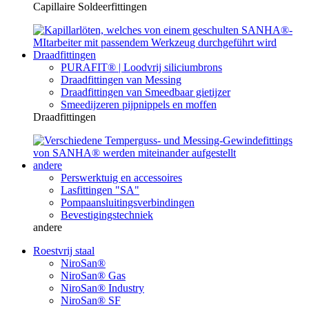
Capillaire Soldeerfittingen
Draadfittingen
PURAFIT® | Loodvrij siliciumbrons
Draadfittingen van Messing
Draadfittingen van Smeedbaar gietijzer
Smeedijzeren pijpnippels en moffen
Draadfittingen
andere
Perswerktuig en accessoires
Lasfittingen "SA"
Pompaansluitingsverbindingen
Bevestigingstechniek
andere
Roestvrij staal
NiroSan®
NiroSan® Gas
NiroSan® Industry
NiroSan® SF