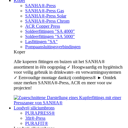
Koper
SANHA®-Press
SANHA®-Press Gas
SANHA®-Press Solar
SANHA®-Press Chrom
ACR Copper Press
Soldeerfittingen "SA 4000"
Soldeerfittingen "SA 5000"
Lasfittingen "SA"
Pompaansluitingsverbindingen
Koper
Alle koperen fittingen en buizen uit het SANHA®
assortiment in één oogopslag ✓ Hoogwaardig en hygiënisch
voor veilig gebruik in drinkwater- en verwarmingssystemen
✓ Eenvoudige montage dankzij combipress® ► Ontdek
onze merken SANHA®-Press, ACR en meer voor uw
projecten!
Loodvrij siliciumbrons
PURAPRESS®
3fit®-Press
PURAFIT®