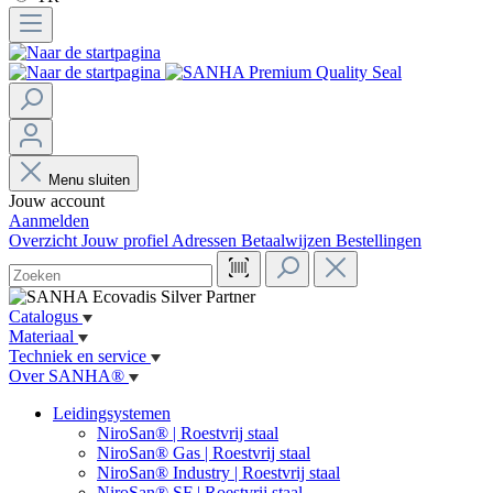
Menu sluiten
Jouw account
Aanmelden
Overzicht
Jouw profiel
Adressen
Betaalwijzen
Bestellingen
Catalogus
Materiaal
Techniek en service
Over SANHA®
Leidingsystemen
NiroSan® | Roestvrij staal
NiroSan® Gas | Roestvrij staal
NiroSan® Industry | Roestvrij staal
NiroSan® SF | Roestvrij staal