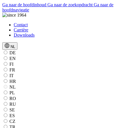
Ga naar de hoofdinhoud
Ga naar de zoekopdracht
Ga naar de
hoofdnavigatie
Contact
Carrière
Downloads
NL
DE
EN
FI
FR
IT
HR
NL
PL
RO
RU
SE
ES
CZ
TR