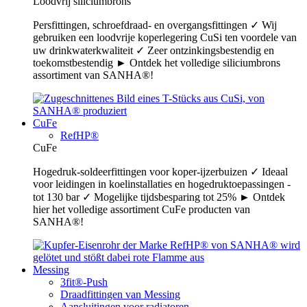
Loodvrij siliciumbrons
Persfittingen, schroefdraad- en overgangsfittingen ✓ Wij
gebruiken een loodvrije koperlegering CuSi ten voordele van
uw drinkwaterkwaliteit ✓ Zeer ontzinkingsbestendig en
toekomstbestendig ► Ontdek het volledige siliciumbrons
assortiment van SANHA®!
CuFe
RefHP®
CuFe
Hogedruk-soldeerfittingen voor koper-ijzerbuizen ✓ Ideaal
voor leidingen in koelinstallaties en hogedruktoepassingen -
tot 130 bar ✓ Mogelijke tijdsbesparing tot 25% ► Ontdek
hier het volledige assortiment CuFe producten van
SANHA®!
Messing
3fit®-Push
Draadfittingen van Messing
Aansluitingen voor radiatoren