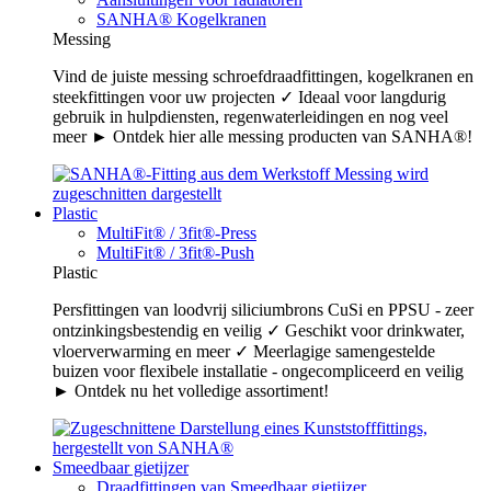
SANHA® Kogelkranen
Messing
Vind de juiste messing schroefdraadfittingen, kogelkranen en
steekfittingen voor uw projecten ✓ Ideaal voor langdurig
gebruik in hulpdiensten, regenwaterleidingen en nog veel
meer ► Ontdek hier alle messing producten van SANHA®!
Plastic
MultiFit® / 3fit®-Press
MultiFit® / 3fit®-Push
Plastic
Persfittingen van loodvrij siliciumbrons CuSi en PPSU - zeer
ontzinkingsbestendig en veilig ✓ Geschikt voor drinkwater,
vloerverwarming en meer ✓ Meerlagige samengestelde
buizen voor flexibele installatie - ongecompliceerd en veilig
► Ontdek nu het volledige assortiment!
Smeedbaar gietijzer
Draadfittingen van Smeedbaar gietijzer