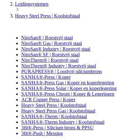
Leidingsystemen
Heavy Steel Press | Koolstofstaal
NiroSan® | Roestvrij staal
NiroSan® Gas | Roestvrij staal
NiroSan® Industry | Roestvrij staal
NiroSan® SF | Roestvrij staal
NiroTherm® | Roestvrij staal
NiroTherm® Industry | Roestvrij staal
PURAPRESS® | Loodvrij siliciumbrons
SANHA®-Press | Koper
SANHA®-Press Gas | Koper en koperlegering
SANHA®-Press Solar | Koper en koperlegering
SANHA®-Press Chrom | Koper & Legeringen
ACR Copper Press | Koper
Heavy Steel Press | Koolstofstaal
Heavy Steel Press Gas | Koolstofstaal
SANHA®-Therm | Koolstofstaal
SANHA®-Therm Industry | Koolstofstaal
3fit®-Press | Silicium brons & PPSU
3fit®-Push | Messing