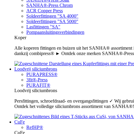
SANHA®-Press Chrom
ACR Copper Press
Soldeerfittingen "SA 4000"
Soldeerfittingen "SA 5000"
Lasfittingen "SA"
Pompaansluitingsverbindingen
Koper
Alle koperen fittingen en buizen uit het SANHA® assortiment
dankzij combipress® ► Ontdek onze merken SANHA®-Press,
Loodvrij siliciumbrons
PURAPRESS®
3fit®-Press
PURAFIT®
Loodvrij siliciumbrons
Persfittingen, schroefdraad- en overgangsfittingen ✓ Wij gebr
Ontdek het volledige siliciumbrons assortiment van SANHA®!
CuFe
RefHP®
CuFe