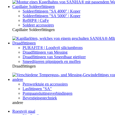
Capillaire Soldeerfittingen
Soldeerfittingen "SA 4000" | Koper
Soldeerfittingen "SA 5000" | Koper
RefHP® | CuFe
Soldeer accessoires
Capillaire Soldeerfittingen
Draadfittingen
PURAFIT® | Loodvrij siliciumbrons
Draadfittingen van Messing
Draadfittingen van Smeedbaar gietijzer
Smeedijzeren pijpnippels en moffen
Draadfittingen
andere
Perswerktuig en accessoires
Lasfittingen "SA"
Pompaansluitingsverbindingen
Bevestigingstechniek
andere
Roestvrij staal