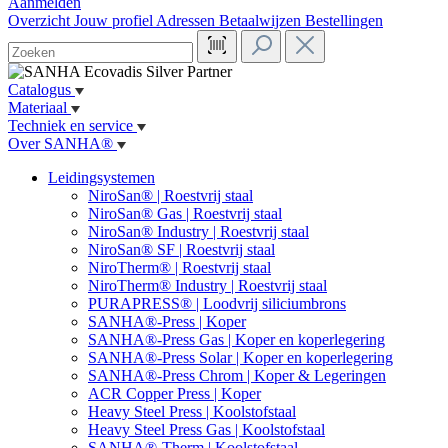
Aanmelden
Overzicht
Jouw profiel
Adressen
Betaalwijzen
Bestellingen
Catalogus
Materiaal
Techniek en service
Over SANHA®
Leidingsystemen
NiroSan® | Roestvrij staal
NiroSan® Gas | Roestvrij staal
NiroSan® Industry | Roestvrij staal
NiroSan® SF | Roestvrij staal
NiroTherm® | Roestvrij staal
NiroTherm® Industry | Roestvrij staal
PURAPRESS® | Loodvrij siliciumbrons
SANHA®-Press | Koper
SANHA®-Press Gas | Koper en koperlegering
SANHA®-Press Solar | Koper en koperlegering
SANHA®-Press Chrom | Koper & Legeringen
ACR Copper Press | Koper
Heavy Steel Press | Koolstofstaal
Heavy Steel Press Gas | Koolstofstaal
SANHA®-Therm | Koolstofstaal