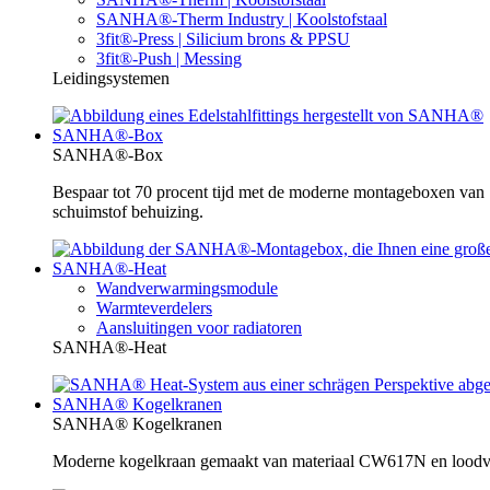
SANHA®-Therm Industry | Koolstofstaal
3fit®-Press | Silicium brons & PPSU
3fit®-Push | Messing
Leidingsystemen
SANHA®-Box
SANHA®-Box
Bespaar tot 70 procent tijd met de moderne montageboxen va
schuimstof behuizing.
SANHA®-Heat
Wandverwarmingsmodule
Warmteverdelers
Aansluitingen voor radiatoren
SANHA®-Heat
SANHA® Kogelkranen
SANHA® Kogelkranen
Moderne kogelkraan gemaakt van materiaal CW617N en loodvrij