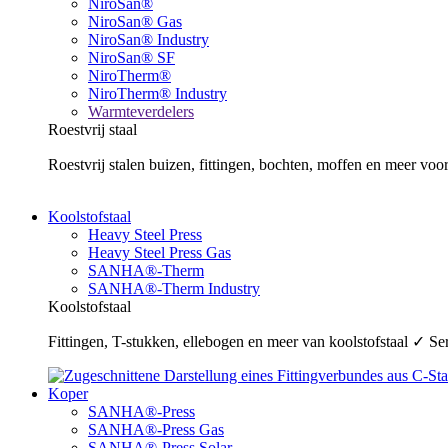
NiroSan®
NiroSan® Gas
NiroSan® Industry
NiroSan® SF
NiroTherm®
NiroTherm® Industry
Warmteverdelers
Roestvrij staal
Roestvrij stalen buizen, fittingen, bochten, moffen en meer v
Koolstofstaal
Heavy Steel Press
Heavy Steel Press Gas
SANHA®-Therm
SANHA®-Therm Industry
Koolstofstaal
Fittingen, T-stukken, ellebogen en meer van koolstofstaal ✓ 
Koper
SANHA®-Press
SANHA®-Press Gas
SANHA®-Press Solar