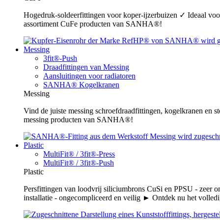
Hogedruk-soldeerfittingen voor koper-ijzerbuizen ✓ Ideaal voor
assortiment CuFe producten van SANHA®!
Messing
3fit®-Push
Draadfittingen van Messing
Aansluitingen voor radiatoren
SANHA® Kogelkranen
Messing
Vind de juiste messing schroefdraadfittingen, kogelkranen en s
messing producten van SANHA®!
Plastic
MultiFit® / 3fit®-Press
MultiFit® / 3fit®-Push
Plastic
Persfittingen van loodvrij siliciumbrons CuSi en PPSU - zeer 
installatie - ongecompliceerd en veilig ► Ontdek nu het volledi