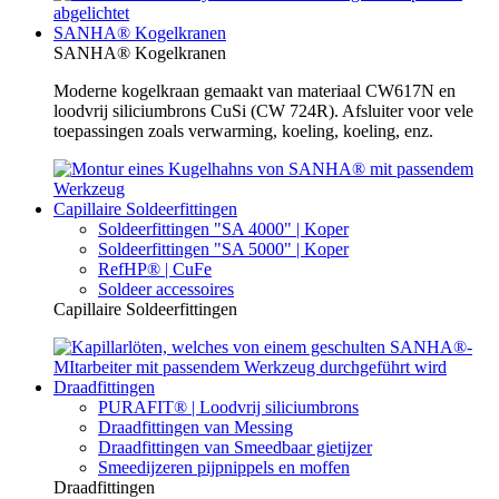
SANHA® Kogelkranen
SANHA® Kogelkranen
Moderne kogelkraan gemaakt van materiaal CW617N en
loodvrij siliciumbrons CuSi (CW 724R). Afsluiter voor vele
toepassingen zoals verwarming, koeling, koeling, enz.
Capillaire Soldeerfittingen
Soldeerfittingen "SA 4000" | Koper
Soldeerfittingen "SA 5000" | Koper
RefHP® | CuFe
Soldeer accessoires
Capillaire Soldeerfittingen
Draadfittingen
PURAFIT® | Loodvrij siliciumbrons
Draadfittingen van Messing
Draadfittingen van Smeedbaar gietijzer
Smeedijzeren pijpnippels en moffen
Draadfittingen