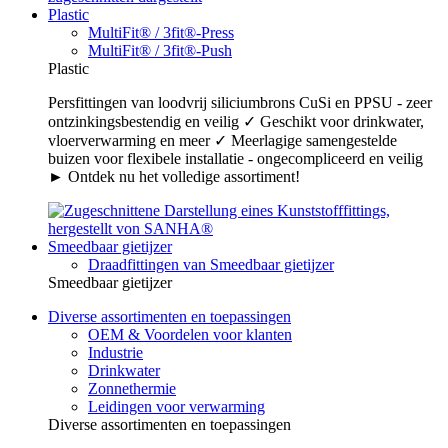
Plastic
MultiFit® / 3fit®-Press
MultiFit® / 3fit®-Push
Plastic
Persfittingen van loodvrij siliciumbrons CuSi en PPSU - zeer
ontzinkingsbestendig en veilig ✓ Geschikt voor drinkwater,
vloerverwarming en meer ✓ Meerlagige samengestelde
buizen voor flexibele installatie - ongecompliceerd en veilig
► Ontdek nu het volledige assortiment!
Smeedbaar gietijzer
Draadfittingen van Smeedbaar gietijzer
Smeedbaar gietijzer
Diverse assortimenten en toepassingen
OEM & Voordelen voor klanten
Industrie
Drinkwater
Zonnethermie
Leidingen voor verwarming
Diverse assortimenten en toepassingen