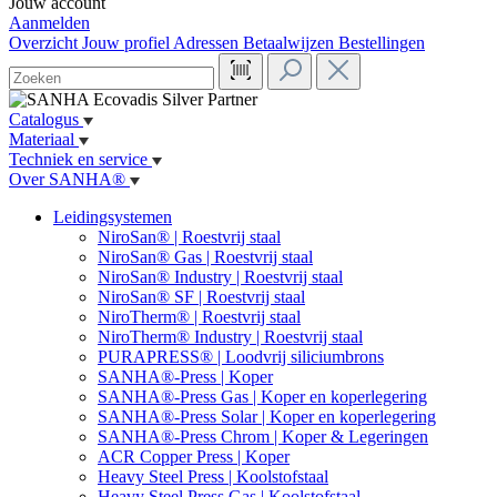
Jouw account
Aanmelden
Overzicht
Jouw profiel
Adressen
Betaalwijzen
Bestellingen
Catalogus
Materiaal
Techniek en service
Over SANHA®
Leidingsystemen
NiroSan® | Roestvrij staal
NiroSan® Gas | Roestvrij staal
NiroSan® Industry | Roestvrij staal
NiroSan® SF | Roestvrij staal
NiroTherm® | Roestvrij staal
NiroTherm® Industry | Roestvrij staal
PURAPRESS® | Loodvrij siliciumbrons
SANHA®-Press | Koper
SANHA®-Press Gas | Koper en koperlegering
SANHA®-Press Solar | Koper en koperlegering
SANHA®-Press Chrom | Koper & Legeringen
ACR Copper Press | Koper
Heavy Steel Press | Koolstofstaal
Heavy Steel Press Gas | Koolstofstaal