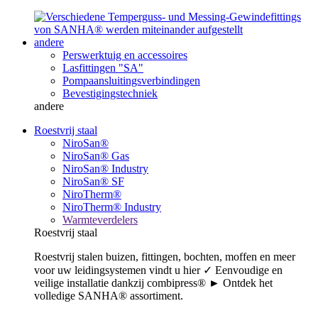
andere
Perswerktuig en accessoires
Lasfittingen "SA"
Pompaansluitingsverbindingen
Bevestigingstechniek
andere
Roestvrij staal
NiroSan®
NiroSan® Gas
NiroSan® Industry
NiroSan® SF
NiroTherm®
NiroTherm® Industry
Warmteverdelers
Roestvrij staal
Roestvrij stalen buizen, fittingen, bochten, moffen en meer
voor uw leidingsystemen vindt u hier ✓ Eenvoudige en
veilige installatie dankzij combipress® ► Ontdek het
volledige SANHA® assortiment.