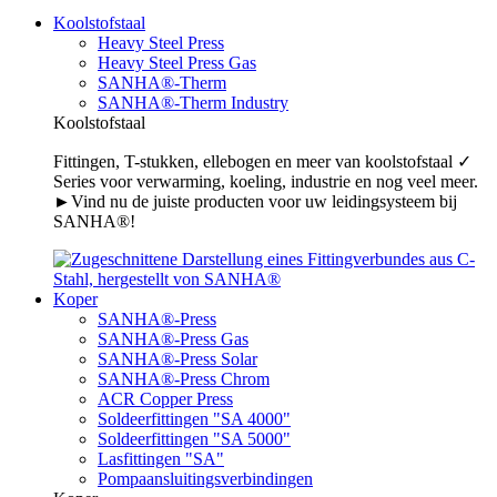
Koolstofstaal
Heavy Steel Press
Heavy Steel Press Gas
SANHA®-Therm
SANHA®-Therm Industry
Koolstofstaal
Fittingen, T-stukken, ellebogen en meer van koolstofstaal ✓
Series voor verwarming, koeling, industrie en nog veel meer.
►Vind nu de juiste producten voor uw leidingsysteem bij
SANHA®!
Koper
SANHA®-Press
SANHA®-Press Gas
SANHA®-Press Solar
SANHA®-Press Chrom
ACR Copper Press
Soldeerfittingen "SA 4000"
Soldeerfittingen "SA 5000"
Lasfittingen "SA"
Pompaansluitingsverbindingen