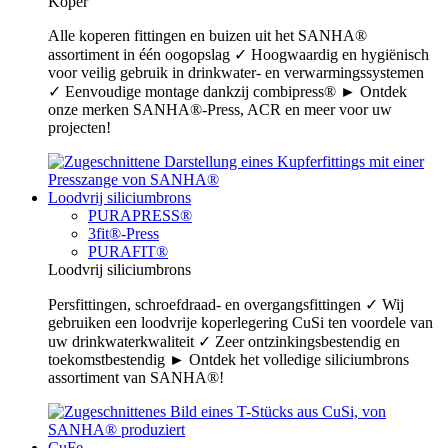
Koper
Alle koperen fittingen en buizen uit het SANHA®
assortiment in één oogopslag ✓ Hoogwaardig en hygiënisch
voor veilig gebruik in drinkwater- en verwarmingssystemen
✓ Eenvoudige montage dankzij combipress® ► Ontdek
onze merken SANHA®-Press, ACR en meer voor uw
projecten!
Loodvrij siliciumbrons
PURAPRESS®
3fit®-Press
PURAFIT®
Loodvrij siliciumbrons
Persfittingen, schroefdraad- en overgangsfittingen ✓ Wij
gebruiken een loodvrije koperlegering CuSi ten voordele van
uw drinkwaterkwaliteit ✓ Zeer ontzinkingsbestendig en
toekomstbestendig ► Ontdek het volledige siliciumbrons
assortiment van SANHA®!
CuFe