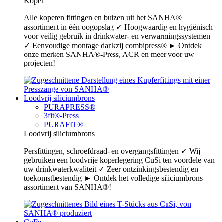
Koper
Alle koperen fittingen en buizen uit het SANHA®
assortiment in één oogopslag ✓ Hoogwaardig en hygiënisch
voor veilig gebruik in drinkwater- en verwarmingssystemen
✓ Eenvoudige montage dankzij combipress® ► Ontdek
onze merken SANHA®-Press, ACR en meer voor uw
projecten!
Loodvrij siliciumbrons
PURAPRESS®
3fit®-Press
PURAFIT®
Loodvrij siliciumbrons
Persfittingen, schroefdraad- en overgangsfittingen ✓ Wij
gebruiken een loodvrije koperlegering CuSi ten voordele van
uw drinkwaterkwaliteit ✓ Zeer ontzinkingsbestendig en
toekomstbestendig ► Ontdek het volledige siliciumbrons
assortiment van SANHA®!
CuFe