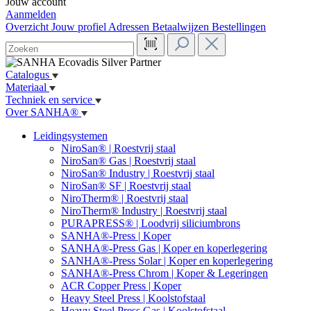
Jouw account
Aanmelden
Overzicht
Jouw profiel
Adressen
Betaalwijzen
Bestellingen
Catalogus
Materiaal
Techniek en service
Over SANHA®
Leidingsystemen
NiroSan® | Roestvrij staal
NiroSan® Gas | Roestvrij staal
NiroSan® Industry | Roestvrij staal
NiroSan® SF | Roestvrij staal
NiroTherm® | Roestvrij staal
NiroTherm® Industry | Roestvrij staal
PURAPRESS® | Loodvrij siliciumbrons
SANHA®-Press | Koper
SANHA®-Press Gas | Koper en koperlegering
SANHA®-Press Solar | Koper en koperlegering
SANHA®-Press Chrom | Koper & Legeringen
ACR Copper Press | Koper
Heavy Steel Press | Koolstofstaal
Heavy Steel Press Gas | Koolstofstaal