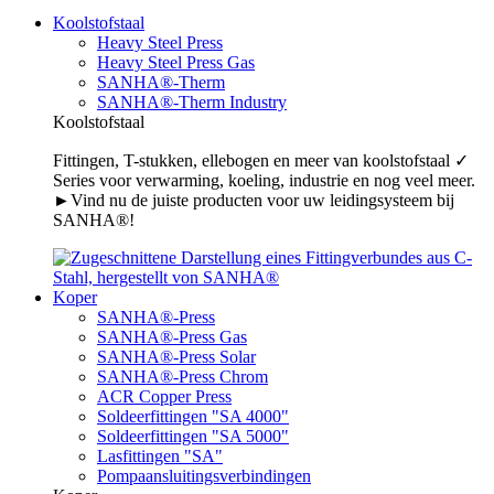
Koolstofstaal
Heavy Steel Press
Heavy Steel Press Gas
SANHA®-Therm
SANHA®-Therm Industry
Koolstofstaal
Fittingen, T-stukken, ellebogen en meer van koolstofstaal ✓
Series voor verwarming, koeling, industrie en nog veel meer.
►Vind nu de juiste producten voor uw leidingsysteem bij
SANHA®!
Koper
SANHA®-Press
SANHA®-Press Gas
SANHA®-Press Solar
SANHA®-Press Chrom
ACR Copper Press
Soldeerfittingen "SA 4000"
Soldeerfittingen "SA 5000"
Lasfittingen "SA"
Pompaansluitingsverbindingen