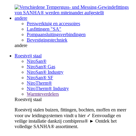
andere
Perswerktuig en accessoires
Lasfittingen "SA"
Pompaansluitingsverbindingen
Bevestigingstechniek
andere
Roestvrij staal
NiroSan®
NiroSan® Gas
NiroSan® Industry
NiroSan® SF
NiroTherm®
NiroTherm® Industry
Warmteverdelers
Roestvrij staal
Roestvrij stalen buizen, fittingen, bochten, moffen en meer
voor uw leidingsystemen vindt u hier ✓ Eenvoudige en
veilige installatie dankzij combipress® ► Ontdek het
volledige SANHA® assortiment.