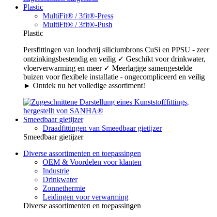
Plastic
MultiFit® / 3fit®-Press
MultiFit® / 3fit®-Push
Plastic
Persfittingen van loodvrij siliciumbrons CuSi en PPSU - zeer
ontzinkingsbestendig en veilig ✓ Geschikt voor drinkwater,
vloerverwarming en meer ✓ Meerlagige samengestelde
buizen voor flexibele installatie - ongecompliceerd en veilig
► Ontdek nu het volledige assortiment!
Smeedbaar gietijzer
Draadfittingen van Smeedbaar gietijzer
Smeedbaar gietijzer
Diverse assortimenten en toepassingen
OEM & Voordelen voor klanten
Industrie
Drinkwater
Zonnethermie
Leidingen voor verwarming
Diverse assortimenten en toepassingen