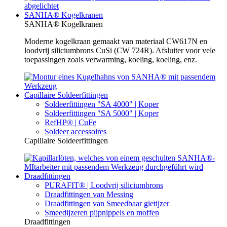
SANHA® Kogelkranen
SANHA® Kogelkranen
Moderne kogelkraan gemaakt van materiaal CW617N en
loodvrij siliciumbrons CuSi (CW 724R). Afsluiter voor vele
toepassingen zoals verwarming, koeling, koeling, enz.
Capillaire Soldeerfittingen
Soldeerfittingen "SA 4000" | Koper
Soldeerfittingen "SA 5000" | Koper
RefHP® | CuFe
Soldeer accessoires
Capillaire Soldeerfittingen
Draadfittingen
PURAFIT® | Loodvrij siliciumbrons
Draadfittingen van Messing
Draadfittingen van Smeedbaar gietijzer
Smeedijzeren pijpnippels en moffen
Draadfittingen