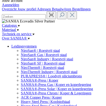
Jouw account
Aanmelden
Overzicht
Jouw profiel
Adressen
Betaalwijzen
Bestellingen
Catalogus
Materiaal
Techniek en service
Over SANHA®
Leidingsystemen
NiroSan® | Roestvrij staal
NiroSan® Gas | Roestvrij staal
NiroSan® Industry | Roestvrij staal
NiroSan® SF | Roestvrij staal
NiroTherm® | Roestvrij staal
NiroTherm® Industry | Roestvrij staal
PURAPRESS® | Loodvrij siliciumbrons
SANHA®-Press | Koper
SANHA®-Press Gas | Koper en koperlegering
SANHA®-Press Solar | Koper en koperlegering
SANHA®-Press Chrom | Koper & Legeringen
ACR Copper Press | Koper
Heavy Steel Press | Koolstofstaal
Heavy Steel Press Gas | Koolstofstaal