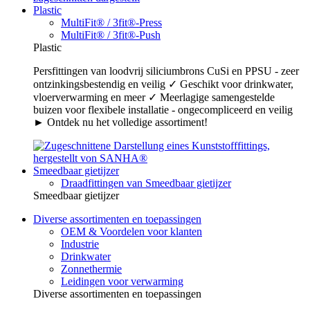
Plastic
MultiFit® / 3fit®-Press
MultiFit® / 3fit®-Push
Plastic
Persfittingen van loodvrij siliciumbrons CuSi en PPSU - zeer
ontzinkingsbestendig en veilig ✓ Geschikt voor drinkwater,
vloerverwarming en meer ✓ Meerlagige samengestelde
buizen voor flexibele installatie - ongecompliceerd en veilig
► Ontdek nu het volledige assortiment!
Smeedbaar gietijzer
Draadfittingen van Smeedbaar gietijzer
Smeedbaar gietijzer
Diverse assortimenten en toepassingen
OEM & Voordelen voor klanten
Industrie
Drinkwater
Zonnethermie
Leidingen voor verwarming
Diverse assortimenten en toepassingen