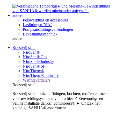
andere
Perswerktuig en accessoires
Lasfittingen "SA"
Pompaansluitingsverbindingen
Bevestigingstechniek
andere
Roestvrij staal
NiroSan®
NiroSan® Gas
NiroSan® Industry
NiroSan® SF
NiroTherm®
NiroTherm® Industry
Warmteverdelers
Roestvrij staal
Roestvrij stalen buizen, fittingen, bochten, moffen en meer
voor uw leidingsystemen vindt u hier ✓ Eenvoudige en
veilige installatie dankzij combipress® ► Ontdek het
volledige SANHA® assortiment.