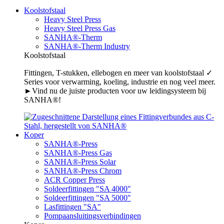
Koolstofstaal
Heavy Steel Press
Heavy Steel Press Gas
SANHA®-Therm
SANHA®-Therm Industry
Koolstofstaal
Fittingen, T-stukken, ellebogen en meer van koolstofstaal ✓
Series voor verwarming, koeling, industrie en nog veel meer.
►Vind nu de juiste producten voor uw leidingsysteem bij
SANHA®!
Koper
SANHA®-Press
SANHA®-Press Gas
SANHA®-Press Solar
SANHA®-Press Chrom
ACR Copper Press
Soldeerfittingen "SA 4000"
Soldeerfittingen "SA 5000"
Lasfittingen "SA"
Pompaansluitingsverbindingen