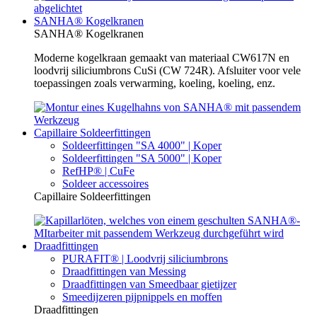
SANHA® Kogelkranen
SANHA® Kogelkranen
Moderne kogelkraan gemaakt van materiaal CW617N en
loodvrij siliciumbrons CuSi (CW 724R). Afsluiter voor vele
toepassingen zoals verwarming, koeling, koeling, enz.
Capillaire Soldeerfittingen
Soldeerfittingen "SA 4000" | Koper
Soldeerfittingen "SA 5000" | Koper
RefHP® | CuFe
Soldeer accessoires
Capillaire Soldeerfittingen
Draadfittingen
PURAFIT® | Loodvrij siliciumbrons
Draadfittingen van Messing
Draadfittingen van Smeedbaar gietijzer
Smeedijzeren pijpnippels en moffen
Draadfittingen