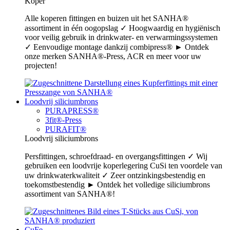
Koper
Alle koperen fittingen en buizen uit het SANHA®
assortiment in één oogopslag ✓ Hoogwaardig en hygiënisch
voor veilig gebruik in drinkwater- en verwarmingssystemen
✓ Eenvoudige montage dankzij combipress® ► Ontdek
onze merken SANHA®-Press, ACR en meer voor uw
projecten!
Loodvrij siliciumbrons
PURAPRESS®
3fit®-Press
PURAFIT®
Loodvrij siliciumbrons
Persfittingen, schroefdraad- en overgangsfittingen ✓ Wij
gebruiken een loodvrije koperlegering CuSi ten voordele van
uw drinkwaterkwaliteit ✓ Zeer ontzinkingsbestendig en
toekomstbestendig ► Ontdek het volledige siliciumbrons
assortiment van SANHA®!
CuFe