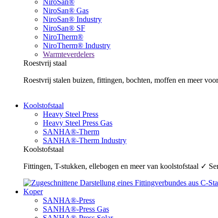
NiroSan®
NiroSan® Gas
NiroSan® Industry
NiroSan® SF
NiroTherm®
NiroTherm® Industry
Warmteverdelers
Roestvrij staal
Roestvrij stalen buizen, fittingen, bochten, moffen en meer v
Koolstofstaal
Heavy Steel Press
Heavy Steel Press Gas
SANHA®-Therm
SANHA®-Therm Industry
Koolstofstaal
Fittingen, T-stukken, ellebogen en meer van koolstofstaal ✓ 
Koper
SANHA®-Press
SANHA®-Press Gas
SANHA®-Press Solar