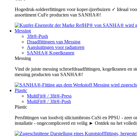
Hogedruk-soldeerfittingen voor koper-ijzerbuizen ✓ Ideaal voor
assortiment CuFe producten van SANHA®!
Messing
3fit®-Push
Draadfittingen van Messing
Aansluitingen voor radiatoren
SANHA® Kogelkranen
Messing
Vind de juiste messing schroefdraadfittingen, kogelkranen en s
messing producten van SANHA®!
Plastic
MultiFit® / 3fit®-Press
MultiFit® / 3fit®-Push
Plastic
Persfittingen van loodvrij siliciumbrons CuSi en PPSU - zeer 
installatie - ongecompliceerd en veilig ► Ontdek nu het volledi