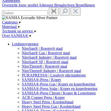
Aanmelden
Overzicht
Jouw profiel
Adressen
Betaalwijzen
Bestellingen
Catalogus
Materiaal
Techniek en service
Over SANHA®
Leidingsystemen
NiroSan® | Roestvrij staal
NiroSan® Gas | Roestvrij staal
NiroSan® Industry | Roestvrij staal
NiroSan® SF | Roestvrij staal
NiroTherm® | Roestvrij staal
NiroTherm® Industry | Roestvrij staal
PURAPRESS® | Loodvrij siliciumbrons
SANHA®-Press | Koper
SANHA®-Press Gas | Koper en koperlegering
SANHA®-Press Solar | Koper en koperlegering
SANHA®-Press Chrom | Koper & Legeringen
ACR Copper Press | Koper
Heavy Steel Press | Koolstofstaal
Heavy Steel Press Gas | Koolstofstaal
SANHA®-Therm | Koolstofstaal