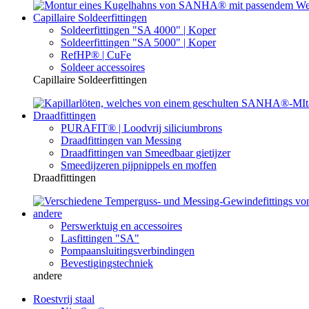
Capillaire Soldeerfittingen
Soldeerfittingen "SA 4000" | Koper
Soldeerfittingen "SA 5000" | Koper
RefHP® | CuFe
Soldeer accessoires
Capillaire Soldeerfittingen
Draadfittingen
PURAFIT® | Loodvrij siliciumbrons
Draadfittingen van Messing
Draadfittingen van Smeedbaar gietijzer
Smeedijzeren pijpnippels en moffen
Draadfittingen
andere
Perswerktuig en accessoires
Lasfittingen "SA"
Pompaansluitingsverbindingen
Bevestigingstechniek
andere
Roestvrij staal