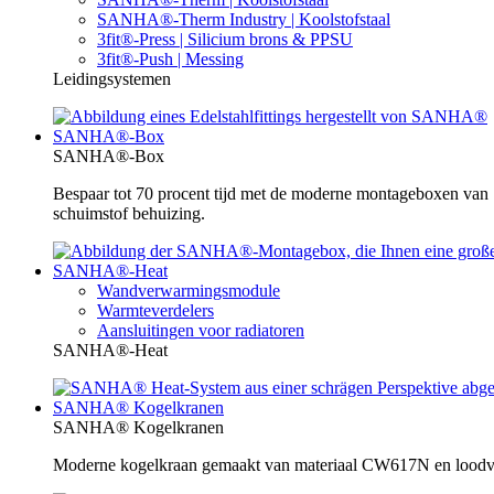
SANHA®-Therm Industry | Koolstofstaal
3fit®-Press | Silicium brons & PPSU
3fit®-Push | Messing
Leidingsystemen
SANHA®-Box
SANHA®-Box
Bespaar tot 70 procent tijd met de moderne montageboxen va
schuimstof behuizing.
SANHA®-Heat
Wandverwarmingsmodule
Warmteverdelers
Aansluitingen voor radiatoren
SANHA®-Heat
SANHA® Kogelkranen
SANHA® Kogelkranen
Moderne kogelkraan gemaakt van materiaal CW617N en loodvrij