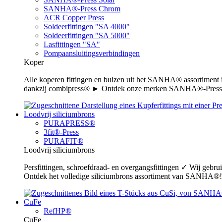
SANHA®-Press Chrom
ACR Copper Press
Soldeerfittingen "SA 4000"
Soldeerfittingen "SA 5000"
Lasfittingen "SA"
Pompaansluitingsverbindingen
Koper
Alle koperen fittingen en buizen uit het SANHA® assortiment
dankzij combipress® ► Ontdek onze merken SANHA®-Press,
Loodvrij siliciumbrons
PURAPRESS®
3fit®-Press
PURAFIT®
Loodvrij siliciumbrons
Persfittingen, schroefdraad- en overgangsfittingen ✓ Wij gebr
Ontdek het volledige siliciumbrons assortiment van SANHA®!
CuFe
RefHP®
CuFe