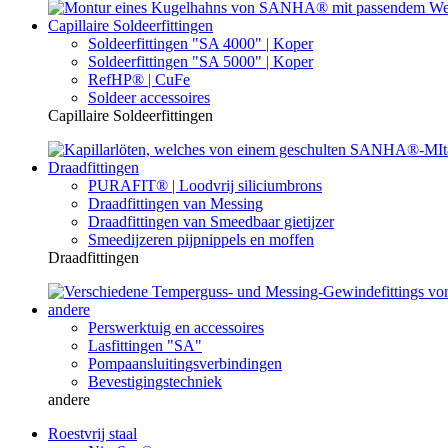
Capillaire Soldeerfittingen
Soldeerfittingen "SA 4000" | Koper
Soldeerfittingen "SA 5000" | Koper
RefHP® | CuFe
Soldeer accessoires
Capillaire Soldeerfittingen
Draadfittingen
PURAFIT® | Loodvrij siliciumbrons
Draadfittingen van Messing
Draadfittingen van Smeedbaar gietijzer
Smeedijzeren pijpnippels en moffen
Draadfittingen
andere
Perswerktuig en accessoires
Lasfittingen "SA"
Pompaansluitingsverbindingen
Bevestigingstechniek
andere
Roestvrij staal