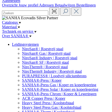
Aanmelden
Overzicht
Jouw profiel
Adressen
Betaalwijzen
Bestellingen
Catalogus
Materiaal
Techniek en service
Over SANHA®
Leidingsystemen
NiroSan® | Roestvrij staal
NiroSan® Gas | Roestvrij staal
NiroSan® Industry | Roestvrij staal
NiroSan® SF | Roestvrij staal
NiroTherm® | Roestvrij staal
NiroTherm® Industry | Roestvrij staal
PURAPRESS® | Loodvrij siliciumbrons
SANHA®-Press | Koper
SANHA®-Press Gas | Koper en koperlegering
SANHA®-Press Solar | Koper en koperlegering
SANHA®-Press Chrom | Koper & Legeringen
ACR Copper Press | Koper
Heavy Steel Press | Koolstofstaal
Heavy Steel Press Gas | Koolstofstaal
SANHA®-Therm | Koolstofstaal