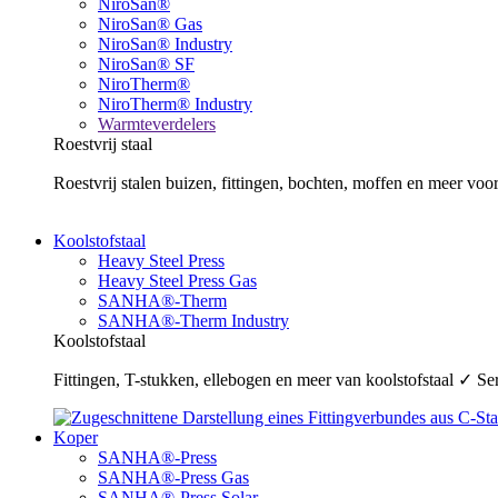
NiroSan®
NiroSan® Gas
NiroSan® Industry
NiroSan® SF
NiroTherm®
NiroTherm® Industry
Warmteverdelers
Roestvrij staal
Roestvrij stalen buizen, fittingen, bochten, moffen en meer v
Koolstofstaal
Heavy Steel Press
Heavy Steel Press Gas
SANHA®-Therm
SANHA®-Therm Industry
Koolstofstaal
Fittingen, T-stukken, ellebogen en meer van koolstofstaal ✓ 
Koper
SANHA®-Press
SANHA®-Press Gas
SANHA®-Press Solar