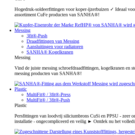
Hogedruk-soldeerfittingen voor koper-ijzerbuizen ✓ Ideaal voor
assortiment CuFe producten van SANHA®!
Messing
3fit®-Push
Draadfittingen van Messing
Aansluitingen voor radiatoren
SANHA® Kogelkranen
Messing
Vind de juiste messing schroefdraadfittingen, kogelkranen en s
messing producten van SANHA®!
Plastic
MultiFit® / 3fit®-Press
MultiFit® / 3fit®-Push
Plastic
Persfittingen van loodvrij siliciumbrons CuSi en PPSU - zeer 
installatie - ongecompliceerd en veilig ► Ontdek nu het volledi