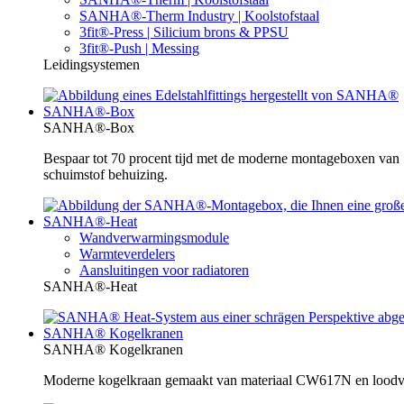
SANHA®-Therm Industry | Koolstofstaal
3fit®-Press | Silicium brons & PPSU
3fit®-Push | Messing
Leidingsystemen
SANHA®-Box
SANHA®-Box
Bespaar tot 70 procent tijd met de moderne montageboxen va
schuimstof behuizing.
SANHA®-Heat
Wandverwarmingsmodule
Warmteverdelers
Aansluitingen voor radiatoren
SANHA®-Heat
SANHA® Kogelkranen
SANHA® Kogelkranen
Moderne kogelkraan gemaakt van materiaal CW617N en loodvrij