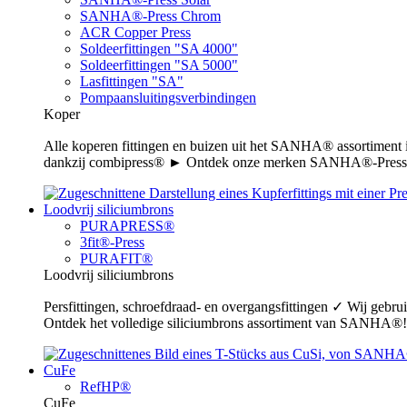
SANHA®-Press Chrom
ACR Copper Press
Soldeerfittingen "SA 4000"
Soldeerfittingen "SA 5000"
Lasfittingen "SA"
Pompaansluitingsverbindingen
Koper
Alle koperen fittingen en buizen uit het SANHA® assortiment
dankzij combipress® ► Ontdek onze merken SANHA®-Press,
Loodvrij siliciumbrons
PURAPRESS®
3fit®-Press
PURAFIT®
Loodvrij siliciumbrons
Persfittingen, schroefdraad- en overgangsfittingen ✓ Wij gebr
Ontdek het volledige siliciumbrons assortiment van SANHA®!
CuFe
RefHP®
CuFe