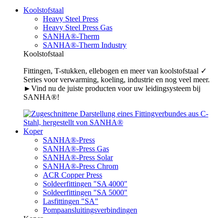
Koolstofstaal
Heavy Steel Press
Heavy Steel Press Gas
SANHA®-Therm
SANHA®-Therm Industry
Koolstofstaal
Fittingen, T-stukken, ellebogen en meer van koolstofstaal ✓
Series voor verwarming, koeling, industrie en nog veel meer.
►Vind nu de juiste producten voor uw leidingsysteem bij
SANHA®!
Koper
SANHA®-Press
SANHA®-Press Gas
SANHA®-Press Solar
SANHA®-Press Chrom
ACR Copper Press
Soldeerfittingen "SA 4000"
Soldeerfittingen "SA 5000"
Lasfittingen "SA"
Pompaansluitingsverbindingen