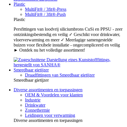
Plastic
MultiFit® / 3fit®-Press
MultiFit® / 3fit®-Push
Plastic
Persfittingen van loodvrij siliciumbrons CuSi en PPSU - zeer
ontzinkingsbestendig en veilig ✓ Geschikt voor drinkwater,
vloerverwarming en meer ✓ Meerlagige samengestelde
buizen voor flexibele installatie - ongecompliceerd en veilig
► Ontdek nu het volledige assortiment!
Smeedbaar gietijzer
Draadfittingen van Smeedbaar gietijzer
Smeedbaar gietijzer
Diverse assortimenten en toepassingen
OEM & Voordelen voor klanten
Industrie
Drinkwater
Zonnethermie
Leidingen voor verwarming
Diverse assortimenten en toepassingen