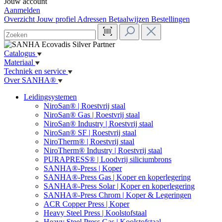
Jouw account
Aanmelden
Overzicht
Jouw profiel
Adressen
Betaalwijzen
Bestellingen
Catalogus
Materiaal
Techniek en service
Over SANHA®
Leidingsystemen
NiroSan® | Roestvrij staal
NiroSan® Gas | Roestvrij staal
NiroSan® Industry | Roestvrij staal
NiroSan® SF | Roestvrij staal
NiroTherm® | Roestvrij staal
NiroTherm® Industry | Roestvrij staal
PURAPRESS® | Loodvrij siliciumbrons
SANHA®-Press | Koper
SANHA®-Press Gas | Koper en koperlegering
SANHA®-Press Solar | Koper en koperlegering
SANHA®-Press Chrom | Koper & Legeringen
ACR Copper Press | Koper
Heavy Steel Press | Koolstofstaal
Heavy Steel Press Gas | Koolstofstaal