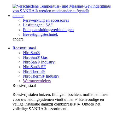
andere
Perswerktuig en accessoires
Lasfittingen "SA"
Pompaansluitingsverbindingen
Bevestigingstechniek
andere
Roestvrij staal
NiroSan®
NiroSan® Gas
NiroSan® Industry
NiroSan® SF
NiroTherm®
NiroTherm® Industry
Warmteverdelers
Roestvrij staal
Roestvrij stalen buizen, fittingen, bochten, moffen en meer
voor uw leidingsystemen vindt u hier ✓ Eenvoudige en
veilige installatie dankzij combipress® ► Ontdek het
volledige SANHA® assortiment.