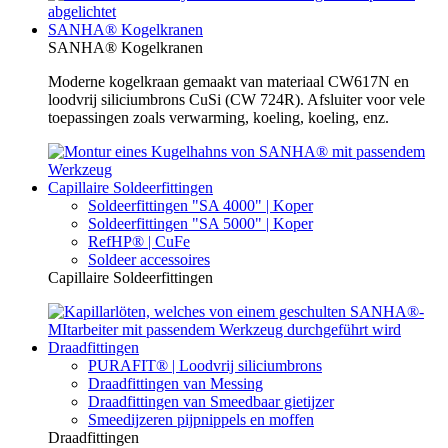
SANHA® Kogelkranen
SANHA® Kogelkranen
Moderne kogelkraan gemaakt van materiaal CW617N en
loodvrij siliciumbrons CuSi (CW 724R). Afsluiter voor vele
toepassingen zoals verwarming, koeling, koeling, enz.
Capillaire Soldeerfittingen
Soldeerfittingen "SA 4000" | Koper
Soldeerfittingen "SA 5000" | Koper
RefHP® | CuFe
Soldeer accessoires
Capillaire Soldeerfittingen
Draadfittingen
PURAFIT® | Loodvrij siliciumbrons
Draadfittingen van Messing
Draadfittingen van Smeedbaar gietijzer
Smeedijzeren pijpnippels en moffen
Draadfittingen