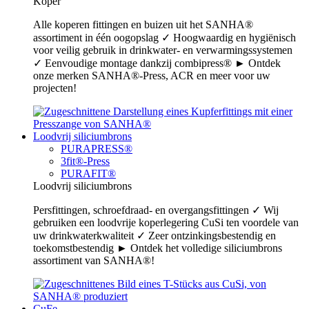
Koper
Alle koperen fittingen en buizen uit het SANHA®
assortiment in één oogopslag ✓ Hoogwaardig en hygiënisch
voor veilig gebruik in drinkwater- en verwarmingssystemen
✓ Eenvoudige montage dankzij combipress® ► Ontdek
onze merken SANHA®-Press, ACR en meer voor uw
projecten!
Loodvrij siliciumbrons
PURAPRESS®
3fit®-Press
PURAFIT®
Loodvrij siliciumbrons
Persfittingen, schroefdraad- en overgangsfittingen ✓ Wij
gebruiken een loodvrije koperlegering CuSi ten voordele van
uw drinkwaterkwaliteit ✓ Zeer ontzinkingsbestendig en
toekomstbestendig ► Ontdek het volledige siliciumbrons
assortiment van SANHA®!
CuFe