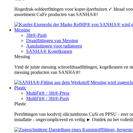
Hogedruk-soldeerfittingen voor koper-ijzerbuizen ✓ Ideaal voor
assortiment CuFe producten van SANHA®!
Messing
3fit®-Push
Draadfittingen van Messing
Aansluitingen voor radiatoren
SANHA® Kogelkranen
Messing
Vind de juiste messing schroefdraadfittingen, kogelkranen en s
messing producten van SANHA®!
Plastic
MultiFit® / 3fit®-Press
MultiFit® / 3fit®-Push
Plastic
Persfittingen van loodvrij siliciumbrons CuSi en PPSU - zeer 
installatie - ongecompliceerd en veilig ► Ontdek nu het volledi