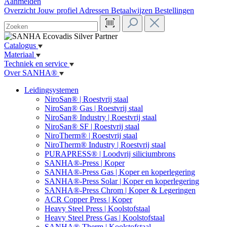
Aanmelden
Overzicht
Jouw profiel
Adressen
Betaalwijzen
Bestellingen
Catalogus
Materiaal
Techniek en service
Over SANHA®
Leidingsystemen
NiroSan® | Roestvrij staal
NiroSan® Gas | Roestvrij staal
NiroSan® Industry | Roestvrij staal
NiroSan® SF | Roestvrij staal
NiroTherm® | Roestvrij staal
NiroTherm® Industry | Roestvrij staal
PURAPRESS® | Loodvrij siliciumbrons
SANHA®-Press | Koper
SANHA®-Press Gas | Koper en koperlegering
SANHA®-Press Solar | Koper en koperlegering
SANHA®-Press Chrom | Koper & Legeringen
ACR Copper Press | Koper
Heavy Steel Press | Koolstofstaal
Heavy Steel Press Gas | Koolstofstaal
SANHA®-Therm | Koolstofstaal