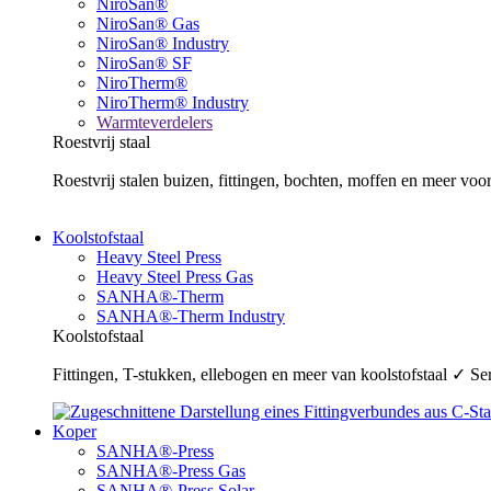
NiroSan®
NiroSan® Gas
NiroSan® Industry
NiroSan® SF
NiroTherm®
NiroTherm® Industry
Warmteverdelers
Roestvrij staal
Roestvrij stalen buizen, fittingen, bochten, moffen en meer v
Koolstofstaal
Heavy Steel Press
Heavy Steel Press Gas
SANHA®-Therm
SANHA®-Therm Industry
Koolstofstaal
Fittingen, T-stukken, ellebogen en meer van koolstofstaal ✓ 
Koper
SANHA®-Press
SANHA®-Press Gas
SANHA®-Press Solar