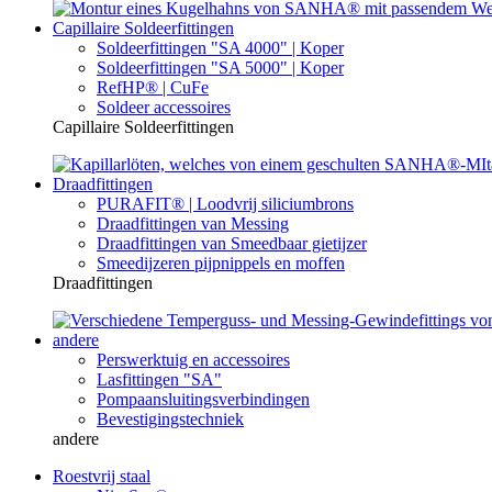
Capillaire Soldeerfittingen
Soldeerfittingen "SA 4000" | Koper
Soldeerfittingen "SA 5000" | Koper
RefHP® | CuFe
Soldeer accessoires
Capillaire Soldeerfittingen
Draadfittingen
PURAFIT® | Loodvrij siliciumbrons
Draadfittingen van Messing
Draadfittingen van Smeedbaar gietijzer
Smeedijzeren pijpnippels en moffen
Draadfittingen
andere
Perswerktuig en accessoires
Lasfittingen "SA"
Pompaansluitingsverbindingen
Bevestigingstechniek
andere
Roestvrij staal