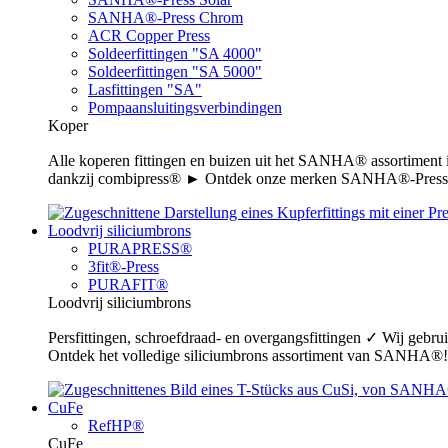
SANHA®-Press Chrom
ACR Copper Press
Soldeerfittingen "SA 4000"
Soldeerfittingen "SA 5000"
Lasfittingen "SA"
Pompaansluitingsverbindingen
Koper
Alle koperen fittingen en buizen uit het SANHA® assortiment
dankzij combipress® ► Ontdek onze merken SANHA®-Press,
Loodvrij siliciumbrons
PURAPRESS®
3fit®-Press
PURAFIT®
Loodvrij siliciumbrons
Persfittingen, schroefdraad- en overgangsfittingen ✓ Wij gebr
Ontdek het volledige siliciumbrons assortiment van SANHA®!
CuFe
RefHP®
CuFe