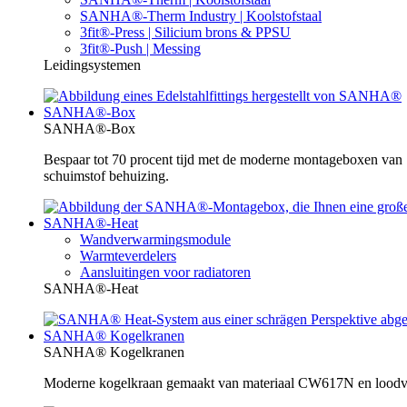
SANHA®-Therm Industry | Koolstofstaal
3fit®-Press | Silicium brons & PPSU
3fit®-Push | Messing
Leidingsystemen
SANHA®-Box
SANHA®-Box
Bespaar tot 70 procent tijd met de moderne montageboxen va
schuimstof behuizing.
SANHA®-Heat
Wandverwarmingsmodule
Warmteverdelers
Aansluitingen voor radiatoren
SANHA®-Heat
SANHA® Kogelkranen
SANHA® Kogelkranen
Moderne kogelkraan gemaakt van materiaal CW617N en loodvrij