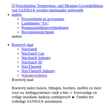
andere
Perswerktuig en accessoires
Lasfittingen "SA"
Pompaansluitingsverbindingen
Bevestigingstechniek
andere
Roestvrij staal
NiroSan®
NiroSan® Gas
NiroSan® Industry
NiroSan® SF
NiroTherm®
NiroTherm® Industry
Warmteverdelers
Roestvrij staal
Roestvrij stalen buizen, fittingen, bochten, moffen en meer
voor uw leidingsystemen vindt u hier ✓ Eenvoudige en
veilige installatie dankzij combipress® ► Ontdek het
volledige SANHA® assortiment.