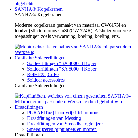
SANHA® Kogelkranen
SANHA® Kogelkranen
Moderne kogelkraan gemaakt van materiaal CW617N en
loodvrij siliciumbrons CuSi (CW 724R). Afsluiter voor vele
toepassingen zoals verwarming, koeling, koeling, enz.
Capillaire Soldeerfittingen
Soldeerfittingen "SA 4000" | Koper
Soldeerfittingen "SA 5000" | Koper
RefHP® | CuFe
Soldeer accessoires
Capillaire Soldeerfittingen
Draadfittingen
PURAFIT® | Loodvrij siliciumbrons
Draadfittingen van Messing
Draadfittingen van Smeedbaar gietijzer
Smeedijzeren pijpnippels en moffen
Draadfittingen