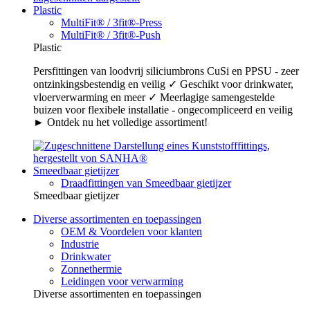
Plastic
MultiFit® / 3fit®-Press
MultiFit® / 3fit®-Push
Plastic
Persfittingen van loodvrij siliciumbrons CuSi en PPSU - zeer
ontzinkingsbestendig en veilig ✓ Geschikt voor drinkwater,
vloerverwarming en meer ✓ Meerlagige samengestelde
buizen voor flexibele installatie - ongecompliceerd en veilig
► Ontdek nu het volledige assortiment!
Smeedbaar gietijzer
Draadfittingen van Smeedbaar gietijzer
Smeedbaar gietijzer
Diverse assortimenten en toepassingen
OEM & Voordelen voor klanten
Industrie
Drinkwater
Zonnethermie
Leidingen voor verwarming
Diverse assortimenten en toepassingen