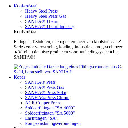
Koolstofstaal
Heavy Steel Press
Heavy Steel Press Gas
SANHA®-Therm
SANHA®-Therm Industry
Koolstofstaal
Fittingen, T-stukken, ellebogen en meer van koolstofstaal ✓
Series voor verwarming, koeling, industrie en nog veel meer.
►Vind nu de juiste producten voor uw leidingsysteem bij
SANHA®!
Koper
SANHA®-Press
SANHA®-Press Gas
SANHA®-Press Solar
SANHA®-Press Chrom
ACR Copper Press
Soldeerfittingen "SA 4000"
Soldeerfittingen "SA 5000"
Lasfittingen "SA"
Pompaansluitingsverbindingen