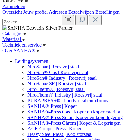
Jouw account
Aanmelden
Overzicht
Jouw profiel
Adressen
Betaalwijzen
Bestellingen
Catalogus
Materiaal
Techniek en service
Over SANHA®
Leidingsystemen
NiroSan® | Roestvrij staal
NiroSan® Gas | Roestvrij staal
NiroSan® Industry | Roestvrij staal
NiroSan® SF | Roestvrij staal
NiroTherm® | Roestvrij staal
NiroTherm® Industry | Roestvrij staal
PURAPRESS® | Loodvrij siliciumbrons
SANHA®-Press | Koper
SANHA®-Press Gas | Koper en koperlegering
SANHA®-Press Solar | Koper en koperlegering
SANHA®-Press Chrom | Koper & Legeringen
ACR Copper Press | Koper
Heavy Steel Press | Koolstofstaal
Heavy Steel Press Gas | Koolstofstaal