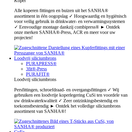
Koper
Alle koperen fittingen en buizen uit het SANHA®
assortiment in één oogopslag ✓ Hoogwaardig en hygiënisch
voor veilig gebruik in drinkwater- en verwarmingssystemen
✓ Eenvoudige montage dankzij combipress® ► Ontdek
onze merken SANHA®-Press, ACR en meer voor uw
projecten!
Loodvrij siliciumbrons
PURAPRESS®
3fit®-Press
PURAFIT®
Loodvrij siliciumbrons
Persfittingen, schroefdraad- en overgangsfittingen ✓ Wij
gebruiken een loodvrije koperlegering CuSi ten voordele van
uw drinkwaterkwaliteit ✓ Zeer ontzinkingsbestendig en
toekomstbestendig ► Ontdek het volledige siliciumbrons
assortiment van SANHA®!
CuFe